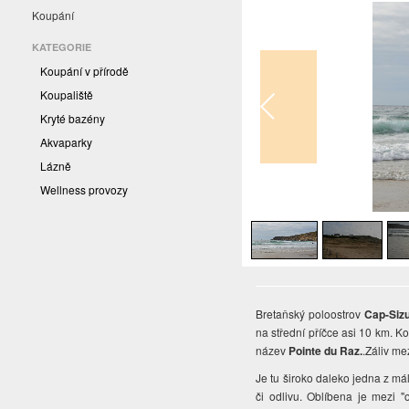
Koupání
KATEGORIE
Koupání v přírodě
Koupaliště
Kryté bazény
Akvaparky
Lázně
Wellness provozy
1
/
3
Bretaňský poloostrov
Cap-Siz
na střední příčce asi 10 km. K
název
Pointe du Raz.
.Záliv me
Je tu široko daleko jedna z mál
či odlivu. Oblíbena je mezi "