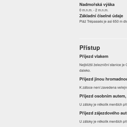
Nadmořská výška
0 m.n.m. - 2 m.n.m.
Základní číselné údaje
Pláž Trépassés je asi 650 m dlo
Přístup
Příjezd vlakem
Nejbližší železniční stanice je
daleko.
Příjezd jinou hromadno
K zátoce není zavedena veře
Příjezd osobním autem,
U zátoky je několik menších pří
Příjezd zájezdového au
U zátoky je několik menších pří