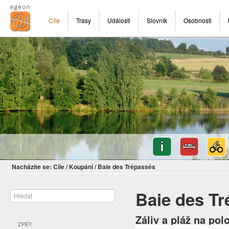
Cíle
Trasy
Události
Slovník
Osobnosti
Nacházíte se:
Cíle
/
Koupání
/
Baie des Trépassés
Baie des T
Záliv a pláž na pol
ZPĚT