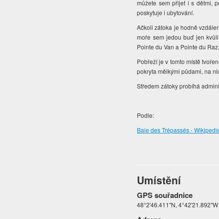
můžete sem přijet i s dětmi, 
poskytuje i ubytování.
Ačkoli zátoka je hodně vzdálen
moře sem jedou buď jen kvůli 
Pointe du Van a Pointe du Raz,
Pobřeží je v tomto místě tvořen
pokryta mělkými půdami, na nic
Středem zátoky probíhá admini
Podle:
Baie des Trépassés - Wikipedie
Umístění
GPS souřadnice
48°2'46.411"N, 4°42'21.892"W