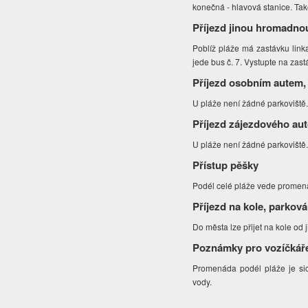
konečná - hlavová stanice. Tak
Příjezd jinou hromadno
Poblíž pláže má zastávku link
jede bus č. 7. Vystupte na zas
Příjezd osobním autem,
U pláže není žádné parkoviště.
Příjezd zájezdového au
U pláže není žádné parkoviště.
Přístup pěšky
Podél celé pláže vede promen
Příjezd na kole, parková
Do města lze přijet na kole od 
Poznámky pro vozíčkář
Promenáda podél pláže je sic
vody.