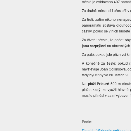
městě je evidováno 407 pamá
Za druhé: město si i přes příli
Za třetí: zatím nikoho
nenapad
panoramatu zůstává dlouhodob
částky, pokud se v nich budete 
Za čtvrté: přesto, že počet ob
jsou rozptýleni
na obrovských p
Za páté: pokud jste příznivci 
A konečně za šesté: pokud r
navštěvuje Joan Collinsová, dov
tady byl činný ve 20. letech 20. 
Na
pláži Prieuré
500 m dlouhé
pláže, který lze využít hlavně
musíte přinést vlastní vybaven
Podle:
Dinard – Wikipedie (wikipedia.