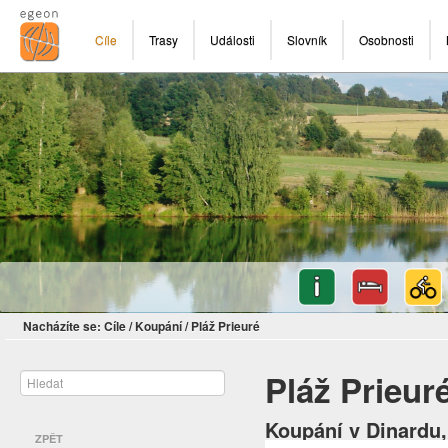
Cíle
Trasy
Události
Slovník
Osobnosti
Nacházíte se:
Cíle
/
Koupání
/
Pláž Prieuré
Pláž Prieur
Koupání v Dinardu,
ZPĚT