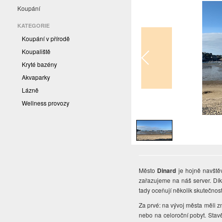
Koupání
KATEGORIE
Koupání v přírodě
Koupaliště
Kryté bazény
Akvaparky
Lázně
Wellness provozy
1
/
1
Město
Dinard
je hojně navště
zařazujeme na náš server. Dí
tady oceňují několik skutečnost
Za prvé: na vývoj města měli z
nebo na celoroční pobyt. Stav