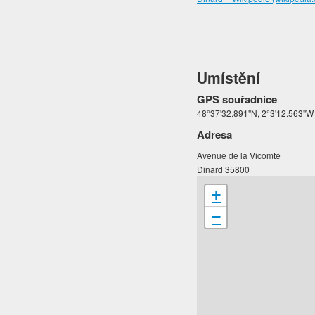
Umístění
GPS souřadnice
48°37'32.891"N, 2°3'12.563"W
Adresa
Avenue de la Vicomté
Dinard 35800
+
−