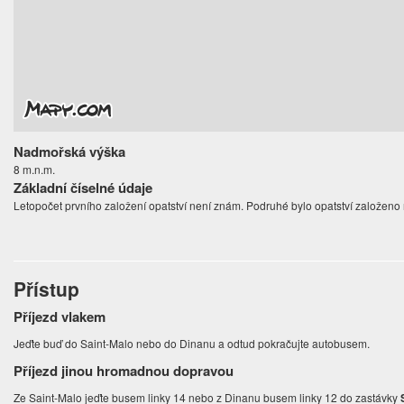
Nadmořská výška
8 m.n.m.
Základní číselné údaje
Letopočet prvního založení opatství není znám. Podruhé bylo opatství založeno 
Přístup
Příjezd vlakem
Jeďte buď do Saint-Malo nebo do Dinanu a odtud pokračujte autobusem.
Příjezd jinou hromadnou dopravou
Ze Saint-Malo jeďte busem linky 14 nebo z Dinanu busem linky 12 do zastávky