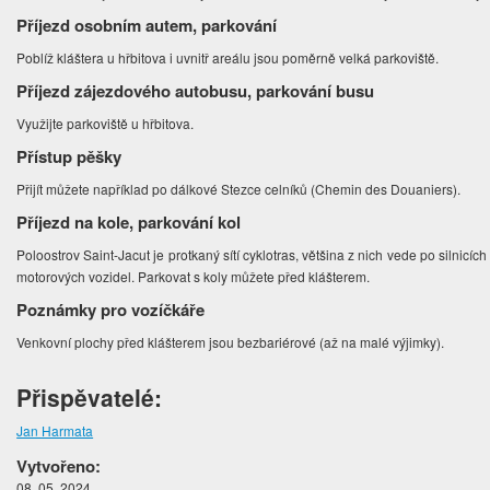
Příjezd osobním autem, parkování
Poblíž kláštera u hřbitova i uvnitř areálu jsou poměrně velká parkoviště.
Příjezd zájezdového autobusu, parkování busu
Využijte parkoviště u hřbitova.
Přístup pěšky
Přijít můžete například po dálkové Stezce celníků (Chemin des Douaniers).
Příjezd na kole, parkování kol
Poloostrov Saint-Jacut je protkaný sítí cyklotras, většina z nich vede po silnicíc
motorových vozidel. Parkovat s koly můžete před klášterem.
Poznámky pro vozíčkáře
Venkovní plochy před klášterem jsou bezbariérové (až na malé výjimky).
Přispěvatelé:
Jan Harmata
Vytvořeno:
08. 05. 2024