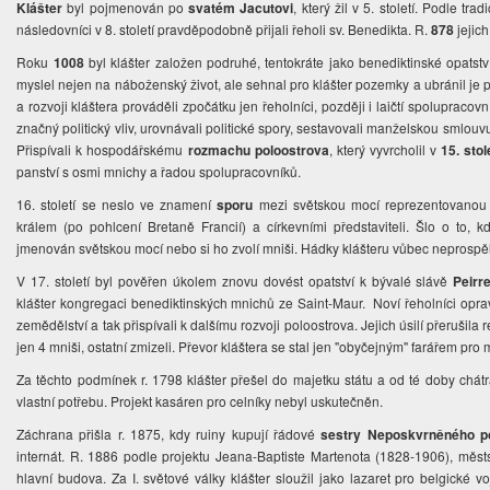
Klášter
byl pojmenován po
svatém Jacutovi
, který žil v 5. století. Podle tra
následovníci v 8. století pravděpodobně přijali řeholi sv. Benedikta. R.
878
jejich
Roku
1008
byl klášter založen podruhé, tentokráte jako benediktinské opatst
myslel nejen na náboženský život, ale sehnal pro klášter pozemky a ubránil je 
a rozvoji kláštera prováděli zpočátku jen řeholníci, později i laičtí spolupracovn
značný politický vliv, urovnávali politické spory, sestavovali manželskou smlouv
Přispívali k hospodářskému
rozmachu poloostrova
, který vyvrcholil v
15. stol
panství s osmi mnichy a řadou spolupracovníků.
16. století se neslo ve znamení
sporu
mezi světskou mocí reprezentovanou 
králem (po pohlcení Bretaně Francií) a církevními představiteli. Šlo o to,
jmenován světskou mocí nebo si ho zvolí mniši. Hádky klášteru vůbec neprospěl
V 17. století byl pověřen úkolem znovu dovést opatství k bývalé slávě
Peirr
klášter kongregaci benediktinských mnichů ze Saint-Maur. Noví řeholníci oprav
zemědělství a tak přispívali k dalšímu rozvoji poloostrova. Jejich úsilí přerušila 
jen 4 mniši, ostatní zmizeli. Převor kláštera se stal jen "obyčejným" farářem pro m
Za těchto podmínek r. 1798 klášter přešel do majetku státu a od té doby chátr
vlastní potřebu. Projekt kasáren pro celníky nebyl uskutečněn.
Záchrana přišla r. 1875, kdy ruiny kupují řádové
sestry Neposkvrněného po
internát. R. 1886 podle projektu Jeana-Baptiste Martenota (1828-1906), mě
hlavní budova. Za I. světové války klášter sloužil jako lazaret pro belgické vo