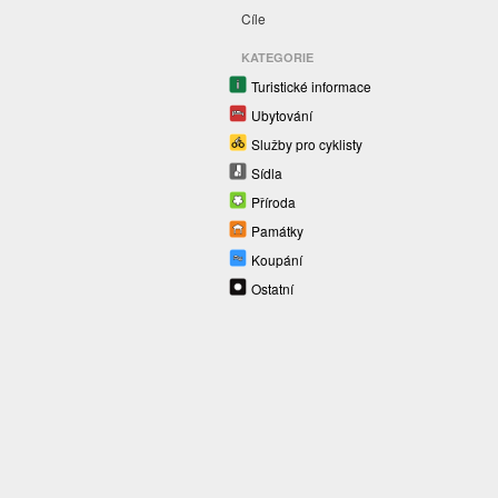
Cíle
KATEGORIE
Turistické informace
Ubytování
Služby pro cyklisty
Sídla
Příroda
Památky
Koupání
Ostatní