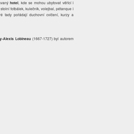
dávaný
hotel
, kde se mohou ubytovat věřící i
stolní fotbálek, kulečník, volejbal, pétanque i
eré tady pořádají duchovní cvičení, kurzy a
-Alexis Lobineau
(1667-1727) byl autorem