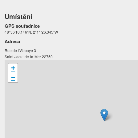
Umístění
GPS souřadnice
48°36'10.146"N, 2°11'26.345"W
Adresa
Rue de l´Abbaye 3
Saint-Jacut-de-la-Mer 22750
+
−