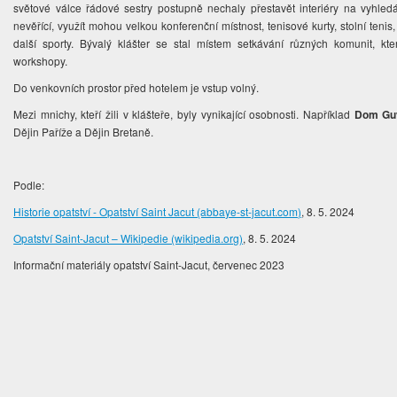
světové válce řádové sestry postupně nechaly přestavět interiéry na vyhle
nevěřící, využít mohou velkou konferenční místnost, tenisové kurty, stolní tenis, 
další sporty. Bývalý klášter se stal místem setkávání různých komunit, kt
workshopy.
Do venkovních prostor před hotelem je vstup volný.
Mezi mnichy, kteří žili v klášteře, byly vynikající osobnosti. Například
Dom Guy
Dějin Paříže a Dějin Bretaně.
Podle:
Historie opatství - Opatství Saint Jacut (abbaye-st-jacut.com)
, 8. 5. 2024
Opatství Saint-Jacut – Wikipedie (wikipedia.org)
, 8. 5. 2024
Informační materiály opatství Saint-Jacut, červenec 2023