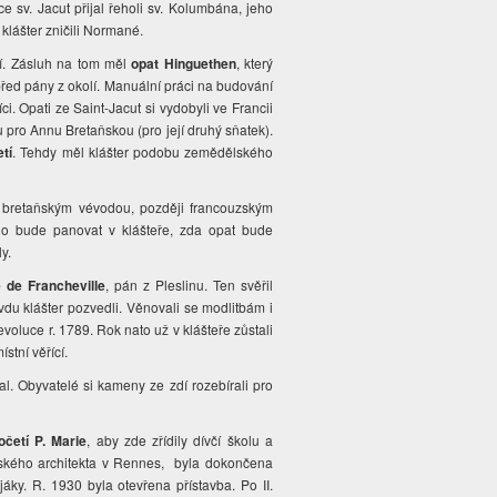
dice sv. Jacut přijal řeholi sv. Kolumbána, jeho
 klášter zničili Normané.
ví. Zásluh na tom měl
opat Hinguethen
, který
před pány z okolí. Manuální práci na budování
íci. Opati ze Saint-Jacut si vydobyli ve Francii
u pro Annu Bretaňskou (pro její druhý sňatek).
etí
. Tehdy měl klášter podobu zemědělského
bretaňským vévodou, později francouzským
 kdo bude panovat v klášteře, zda opat bude
y.
e de Francheville
, pán z Pleslinu. Ten svěřil
du klášter pozvedli. Věnovali se modlitbám i
revoluce r. 1789. Rok nato už v klášteře zůstali
ístní věřící.
al. Obyvatelé si kameny ze zdí rozebírali pro
četí P. Marie
, aby zde zřídily dívčí školu a
stského architekta v Rennes, byla dokončena
jáky. R. 1930 byla otevřena přístavba. Po II.