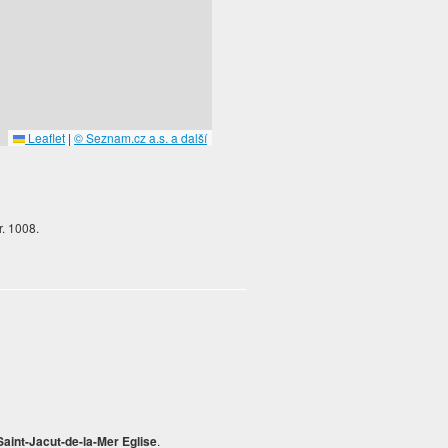
Leaflet
|
© Seznam.cz a.s. a další
r. 1008.
Saint-Jacut-de-la-Mer Eglise
.