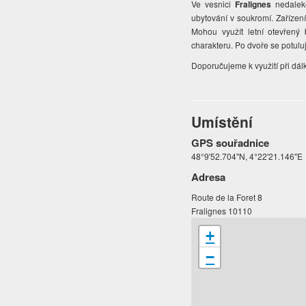
Ve vesnici
Fralignes
nedaleko
ubytování v soukromí. Zařízen
Mohou využít letní otevřený
charakteru. Po dvoře se potulu
Doporučujeme k využití při dál
Umístění
GPS souřadnice
48°9'52.704"N, 4°22'21.146"E
Adresa
Route de la Foret 8
Fralignes 10110
+
−