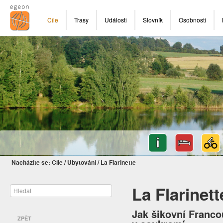
Cíle
Trasy
Události
Slovník
Osobnosti
Nacházíte se:
Cíle
/
Ubytování
/
La Flarinette
La Flarinett
Jak šikovní Franco
ZPĚT