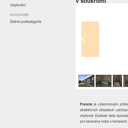
v soukromí
Ubytování
KATEGORIE
Žádné podkategorie
1
/
9
Francie
je učebnicovým příkla
atraktivních oblastech udržuj
ubytovat. Existuje tady spous
pro karavany nebo v kempech. O