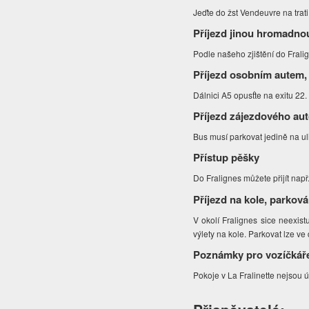
Jeďte do žst Vendeuvre na trat
Příjezd jinou hromadno
Podle našeho zjištění do Fral
Příjezd osobním autem,
Dálnici A5 opusťte na exitu 22
Příjezd zájezdového au
Bus musí parkovat jedině na ul
Přístup pěšky
Do Fralignes můžete přijít nap
Příjezd na kole, parková
V okolí Fralignes sice neexistu
výlety na kole. Parkovat lze ve
Poznámky pro vozíčkář
Pokoje v La Fralinette nejsou 