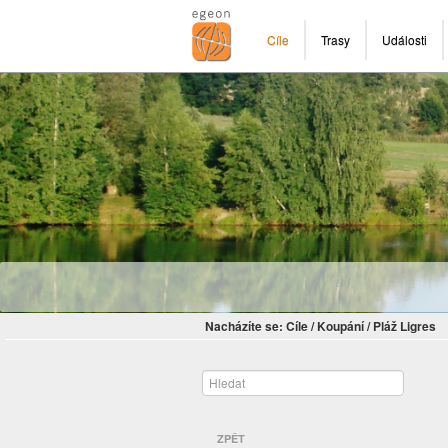
Cíle
Trasy
Události
Nacházíte se:
Cíle
/
Koupání
/
Pláž Ligres
ZPĚT