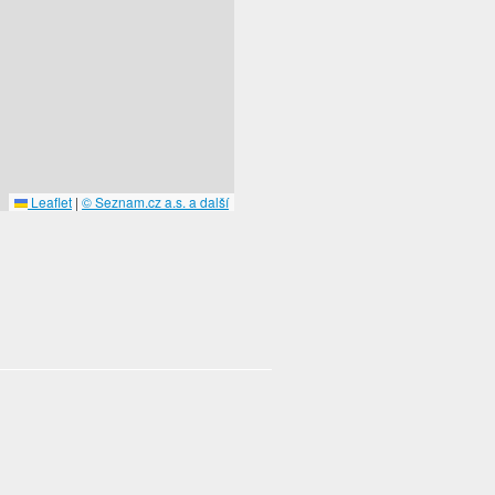
Leaflet
|
© Seznam.cz a.s. a další