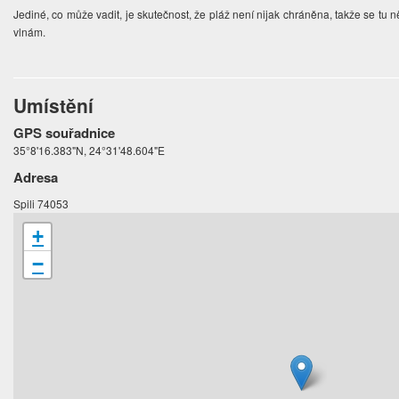
Jediné, co může vadit, je skutečnost, že pláž není nijak chráněna, takže se tu 
vlnám.
Umístění
GPS souřadnice
35°8'16.383"N, 24°31'48.604"E
Adresa
Spili 74053
+
−