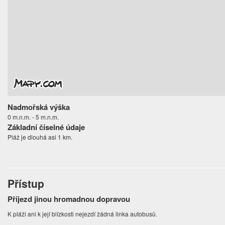
Nadmořská výška
0 m.n.m. - 5 m.n.m.
Základní číselné údaje
Pláž je dlouhá asi 1 km.
Přístup
Příjezd jinou hromadnou dopravou
K pláži ani k její blízkosti nejezdí žádná linka autobusů.