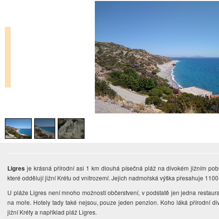
Ligres
je krásná přírodní asi 1 km dlouhá písečná pláž na divokém jižním pob
které oddělují jižní Krétu od vnitrozemí. Jejich nadmořská výška přesahuje 110
U pláže Ligres není mnoho možností občerstvení, v podstatě jen jedna restaurace
na moře. Hotely tady také nejsou, pouze jeden penzion. Koho láká přírodní di
jižní Kréty a například pláž Ligres.