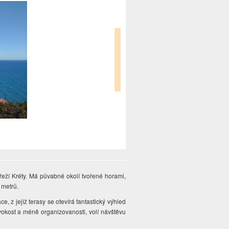
řeží Kréty. Má půvabné okolí tvořené horami,
0 metrů.
, z jejíž terasy se otevírá fantastický výhled
vokost a méně organizovanosti, volí návštěvu