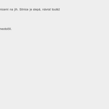
icemi na jih. Silnice je slepá, návrat toutéž
neotočili.