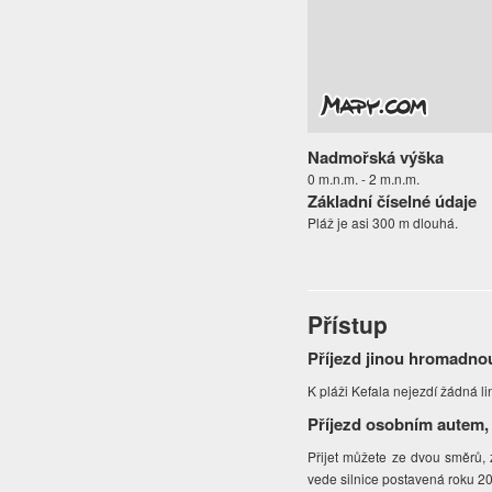
Nadmořská výška
0 m.n.m. - 2 m.n.m.
Základní číselné údaje
Pláž je asi 300 m dlouhá.
Přístup
Příjezd jinou hromadno
K pláži Kefala nejezdí žádná 
Příjezd osobním autem,
Přijet můžete ze dvou směrů, 
vede silnice postavená roku 202