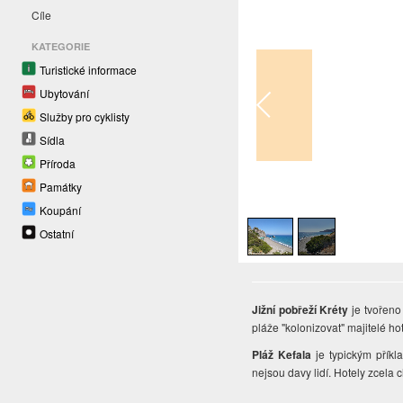
Cíle
KATEGORIE
Turistické informace
Ubytování
Služby pro cyklisty
Sídla
Příroda
Památky
1
/
2
Koupání
Ostatní
Jižní pobřeží Kréty
je tvořeno 
pláže "kolonizovat" majitelé ho
Pláž Kefala
je typickým příkl
nejsou davy lidí. Hotely zcela 