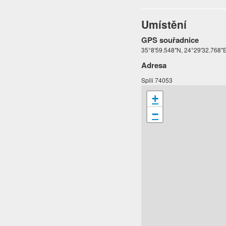
Umístění
GPS souřadnice
35°8'59.548"N, 24°29'32.768"
Adresa
Spili 74053
+
−