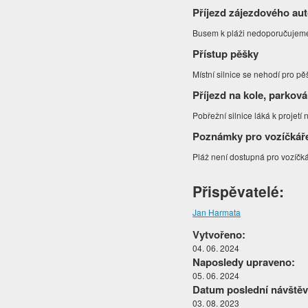
Příjezd zájezdového au
Busem k pláži nedoporučujeme je
Přístup pěšky
Místní silnice se nehodí pro pě
Příjezd na kole, parková
Pobřežní silnice láká k projetí 
Poznámky pro vozíčkář
Pláž není dost
upná pro vozíčk
Přispěvatelé:
Jan Harmata
Vytvořeno:
04. 06. 2024
Naposledy upraveno:
05. 06. 2024
Datum poslední návštěv
03. 08. 2023