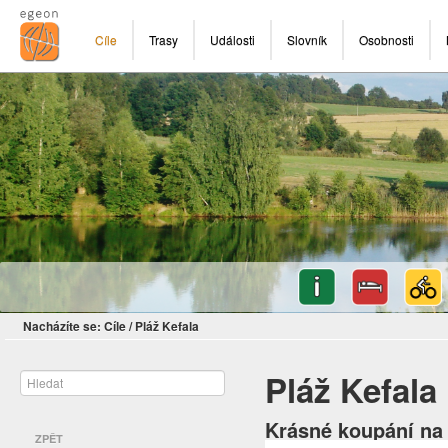
Cíle
Trasy
Události
Slovník
Osobnosti
Nacházíte se:
Cíle
/
Pláž Kefala
Pláž Kefala
Krásné koupání na 
ZPĚT