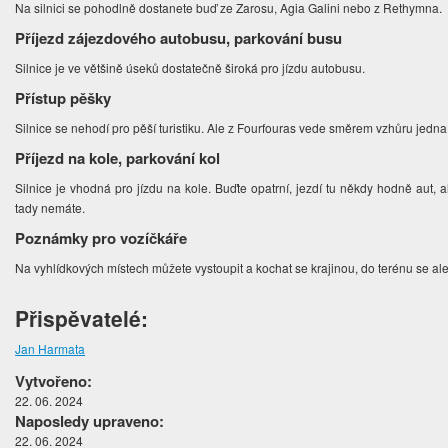
Na silnici se pohodlně dostanete buď ze Zarosu, Agia Galini nebo z Rethymna.
Příjezd zájezdového autobusu, parkování busu
Silnice je ve většině úseků dostatečně široká pro jízdu autobusu.
Přístup pěšky
Silnice se nehodí pro pěší turistiku. Ale z Fourfouras vede směrem vzhůru jedna
Příjezd na kole, parkování kol
Silnice je vhodná pro jízdu na kole. Buďte opatrní, jezdí tu někdy hodně aut, al
tady nemáte.
Poznámky pro vozíčkáře
Na vyhlídkových místech můžete vystoupit a kochat se krajinou, do terénu se a
Přispěvatelé:
Jan Harmata
Vytvořeno:
22. 06. 2024
Naposledy upraveno:
22. 06. 2024