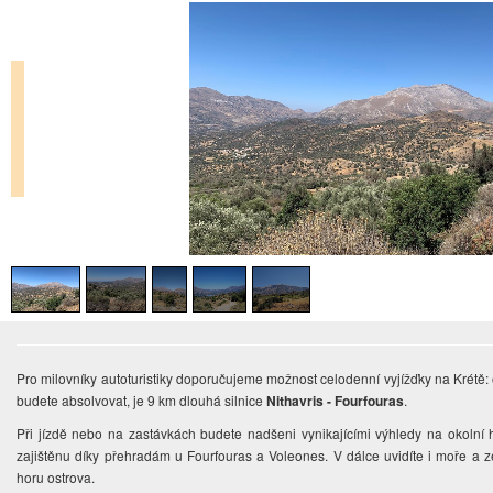
Pro milovníky autoturistiky doporučujeme možnost celodenní vyjížďky na Krétě:
budete absolvovat, je 9 km dlouhá silnice
Nithavris - Fourfouras
.
Při jízdě nebo na zastávkách budete nadšeni vynikajícími výhledy na okolní 
zajištěnu díky přehradám u Fourfouras a Voleones. V dálce uvidíte i moře a 
horu ostrova.