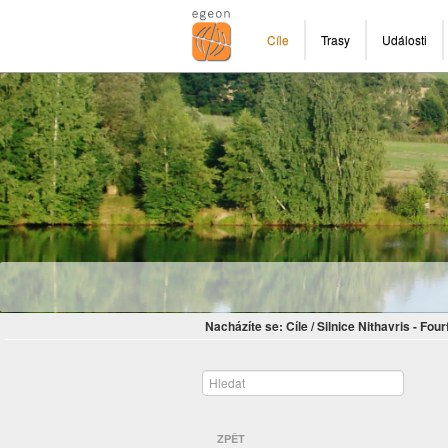
Cíle
Trasy
Události
Nacházíte se:
Cíle
/
Silnice Nithavris - Fou
ZPĚT