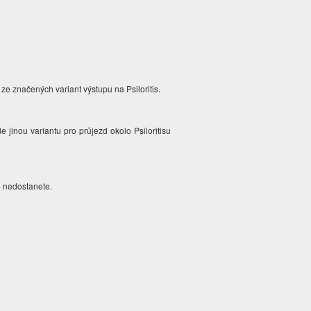
 ze značených variant výstupu na Psiloritis.
e jinou variantu pro průjezd okolo Psiloritisu
le nedostanete.