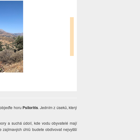
 objeďte horu
Psiloritis
. Jedním z úseků, který
hory a suchá údolí, kde vodu obyvatelé mají
ze zajímavých úhlů budete obdivovat nejvyšší