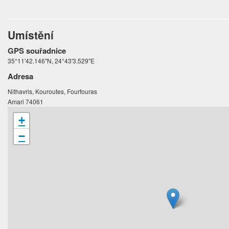
Umístění
GPS souřadnice
35°11'42.146"N, 24°43'3.529"E
Adresa
Nithavris, Kouroutes, Fourfouras
Amari 74061
+
−