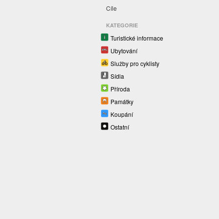
Cíle
KATEGORIE
Turistické informace
Ubytování
Služby pro cyklisty
Sídla
Příroda
Památky
Koupání
Ostatní