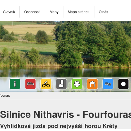
Slovník
Osobnosti
Mapy
Mapa stránek
O nás
rfouras
Silnice Nithavris - Fourfoura
Vyhlídková jízda pod nejvyšší horou Kréty