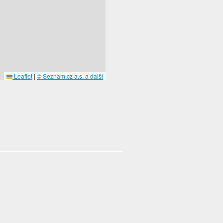
Leaflet
|
© Seznam.cz a.s. a další