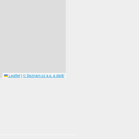
Leaflet
|
© Seznam.cz a.s. a další