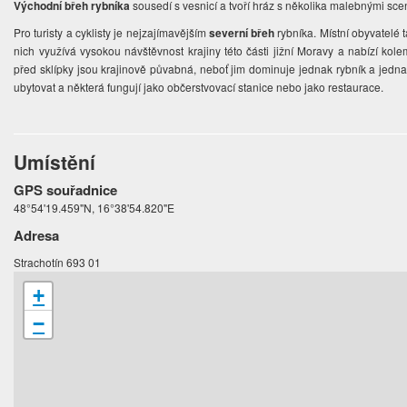
Východní břeh rybníka
sousedí s vesnicí a tvoří hráz s několika malebnými sce
Pro turisty a cyklisty je nejzajímavějším
severní břeh
rybníka. Místní obyvatelé
nich využívá vysokou návštěvnost krajiny této části jižní Moravy a nabízí k
před sklípky jsou krajinově půvabná, neboť jim dominuje jednak rybník a jedna
ubytovat a některá fungují jako občerstvovací stanice nebo jako restaurace.
Umístění
GPS souřadnice
48°54'19.459"N, 16°38'54.820"E
Adresa
Strachotín 693 01
+
−