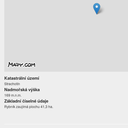
Katastrální území
Strachotín
Nadmořská výška
169 m.n.m.
Základní číselné údaje
Rybník zaujímá plochu 41,3 ha.