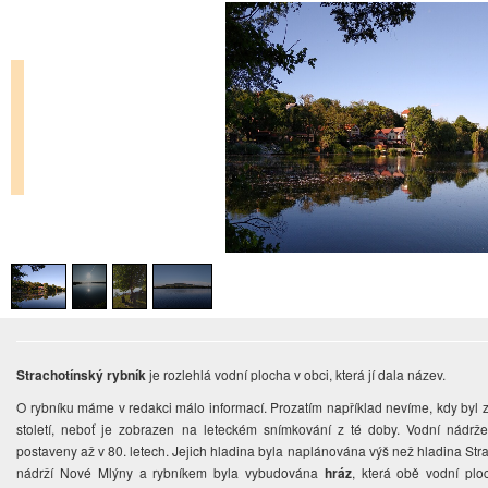
Strachotínský rybník
je rozlehlá vodní plocha v obci, která jí dala název.
O rybníku máme v redakci málo informací. Prozatím například nevíme, kdy byl zal
století, neboť je zobrazen na leteckém snímkování z té doby. Vodní nádrže
postaveny až v 80. letech. Jejich hladina byla naplánována výš než hladina Stra
nádrží Nové Mlýny a rybníkem byla vybudována
hráz
, která obě vodní plo