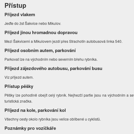
Přístup
Příjezd vlakem
Jeďte do žst Šakvice nebo Mikulov.
Příjezd jinou hromadnou dopravou
Mezi Šakvicemi a Mikulovem jezdí přes Strachotín autobusová linka 540.
Příjezd osobním autem, parkování
Parkovat lze na východním nebo severním břehu rybníka.
Příjezd zájezdového autobusu, parkování busu
Viz příjezd autem.
Přístup pěšky
Pěšky lze pohodlně obejít celý rybník. Nejhezčí partie jsou na východním a 
turistická značka.
Příjezd na kole, parkování kol
Všechny cesty okolo rybníka jsou velice oblíbené u cyklistů.
Poznámky pro vozíčkáře