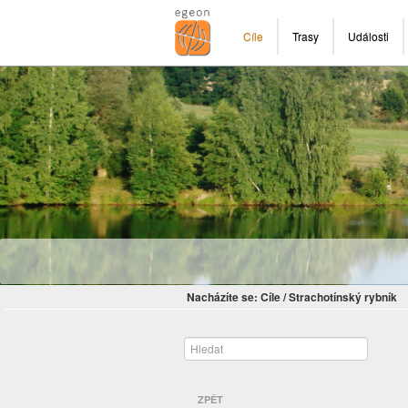
Cíle
Trasy
Události
Nacházíte se:
Cíle
/
Strachotínský rybník
ZPĚT