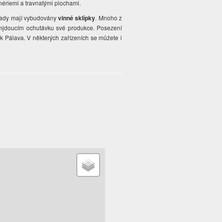
nériemi a travnatými plochami.
 tady mají vybudovány
vinné sklípky
. Mnoho z
olemjdoucím ochutávku své produkce. Posezení
k Pálava. V některých zařízeních se můžete i