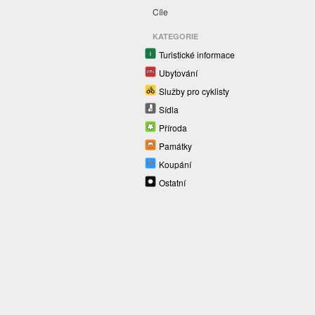
Cíle
KATEGORIE
Turistické informace
Ubytování
Služby pro cyklisty
Sídla
Příroda
Památky
Koupání
Ostatní