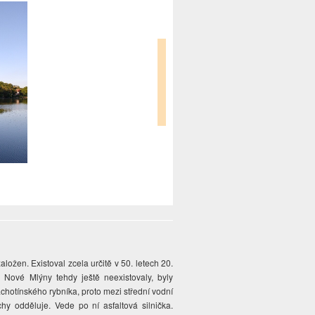
ožen. Existoval zcela určitě v 50. letech 20.
 Nové Mlýny tehdy ještě neexistovaly, byly
chotínského rybníka, proto mezi střední vodní
chy odděluje. Vede po ní asfaltová silnička.