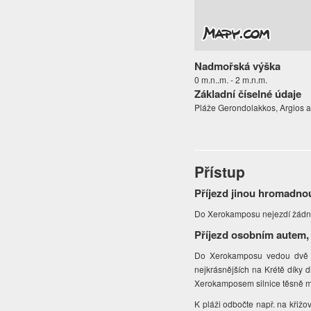
Nadmořská výška
0 m.n..m. - 2 m.n.m.
Základní číselné údaje
Pláže Gerondolakkos, Argios a
Přístup
Příjezd jinou hromadno
Do Xerokamposu nejezdí žádn
Příjezd osobním autem,
Do Xerokamposu vedou dvě si
nejkrásnějších na Krétě díky
Xerokamposem silnice těsně mí
K pláži odbočte např. na křižo