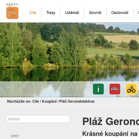
Cíle
Trasy
Události
Slovník
Osobnosti
Nacházíte se:
Cíle
/
Koupání
/
Pláž Gerondolakkos
Pláž Geron
Krásné koupání na
ZPĚT