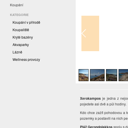
Koupání
KATEGORIE
Koupání v přírodě
Koupaliště
Kryté bazény
Akvaparky
Lázně
Wellness provozy
1
/
5
Xerokampos
je jedna z nejo
pojedete asi dvě a půl hodiny.
Kdo chce zažít pohodovou a kli
pozemky a postavili na nich pe
Pláž Gerondolakkos
spolu s d