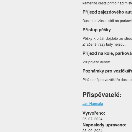
kamenité cestě přímo nad míst
Příjezd zájezdového au
Bus musí zůstat stát na parkovi
Přístup pěšky
Pěšky k pláži dojdete ze stře
Značené trasy tady nejsou.
Příjezd na kole, parková
Viz příjezd autem.
Poznámky pro vozíčkář
Pláž není pro vozíčkáře dostu
Přispěvatelé:
Jan Harmata
Vytvořeno:
26. 07. 2024
Naposledy upraveno:
28. 09. 2024