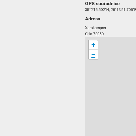
GPS souřadnice
35°2'16.502"N, 26°13'51.706"
Adresa
Xerokampos
Sitia 72059
+
−