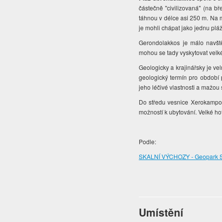
částečně "civilizovaná" (na bře
táhnou v délce asi 250 m. Na 
je mohli chápat jako jednu plá
Gerondolakkos je málo navště
mohou se tady vyskytovat velké
Geologicky a krajinářsky je ve
geologický termín pro období p
jeho léčivé vlastnosti a mažou s
Do středu vesnice Xerokampos 
možností k ubytování. Velké ho
Podle:
SKALNÍ VÝCHOZY - Geopark Siti
Umístění