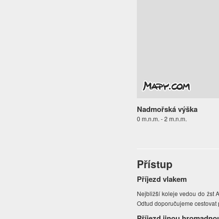
Nadmořská výška
0 m.n.m. - 2 m.n.m.
Přístup
Příjezd vlakem
Nejbližší koleje vedou do žst 
Odtud doporučujeme cestovat
Příjezd jinou hromadno