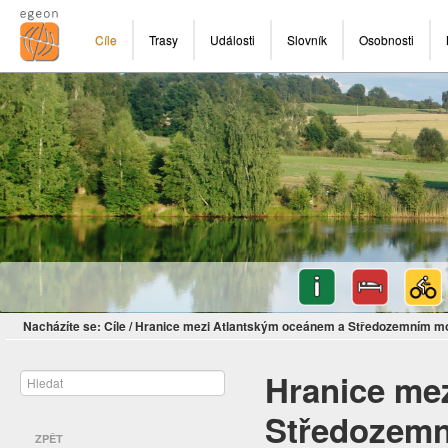
Cíle
Trasy
Události
Slovník
Osobnosti
Nacházíte se:
Cíle
/
Hranice mezi Atlantským oceánem a Středozemním mo
Hranice me
Středozemn
ZPĚT