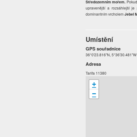
Středozemním mořem.
Pokud 
upravenější a rozsáhlejší je
dominantním vrcholem
Jebel 
Umístění
GPS souřadnice
36°0'23.816"N, 5°36'30.481"W
Adresa
Tarifa 11380
+
−