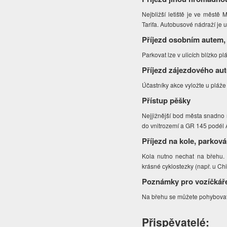
Nejbližší letiště je ve městě
Tarifa. Autobusové nádraží je 
Příjezd osobním autem,
Parkovat lze v ulicích blízko p
Příjezd zájezdového au
Účastníky akce vyložte u pláže
Přístup pěšky
Nejjižnější bod města snadno
do vnitrozemí a GR 145 podél A
Příjezd na kole, parková
Kola nutno nechat na břehu.
krásné cyklostezky (např. u Ch
Poznámky pro vozíčkář
Na břehu se můžete pohybovat 
Přispěvatelé: