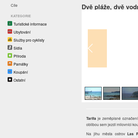
Dvě pláže, dvě vod
Cíle
KATEGORIE
Turistické informace
Ubytování
Služby pro cyklisty
Sídla
Příroda
Památky
Koupání
1
/
5
Ostatní
Tarifa
je zeměpisné označení 
oblibou sem jezdí milovníci ko
Na jihu města ostrov
Las 