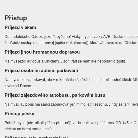
Přístup
Příjezd vlakem
Do nedalekého Cádizu jezdí "obyčejné" vlaky i rychlovlaky AVE. Dostanete se s
žst Cádiz nastupte na tramvaj (spíše vlakotramvaj), která vás zaveze do Chiclan
Příjezd jinou hromadnou dopravou
Na mys jezdí autobus z Chiclany. Jízdní řád se nám ale nepodařilo zjistit.
Příjezd osobním autem, parkování
Na mysu lze zaparkovat, ale v rekreačních špičkách musíte mít hodně štěstí. Mís
k vesnici Roche.
Příjezd zájezdového autobusu, parkování busu
Na mysu autobus má šanci zaparkovat jen mimo letní sezonu. Jindy se tam nev
Přístup pěšky
Poblíž mysu (ale nikoli přímo přes něj) vede dálková pěší trasa GR 145 z C
pěšina na horní hraně útesů.