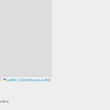
Leaflet
|
© Seznam.cz a.s. a další
je 20 m.