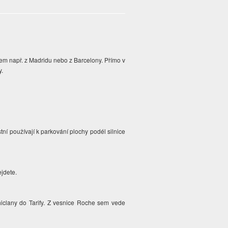
em např. z Madridu nebo z Barcelony. Přímo v
y.
tní používají k parkování plochy podél silnice
ejdete.
hiclany do Tarify. Z vesnice Roche sem vede