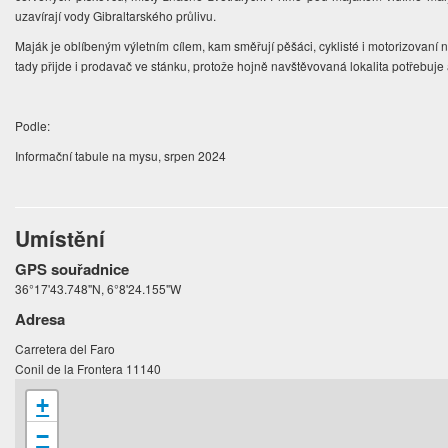
uzavírají vody Gibraltarského průlivu.
Maják je oblíbeným výletním cílem, kam směřují pěšáci, cyklisté i motorizovaní n
tady přijde i prodavač ve stánku, protože hojně navštěvovaná lokalita potřebuje
Podle:
Informační tabule na mysu, srpen 2024
Umístění
GPS souřadnice
36°17'43.748"N, 6°8'24.155"W
Adresa
Carretera del Faro
Conil de la Frontera 11140
+
−