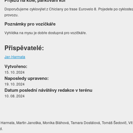
Příjezd na kole, parkování kol
Doporučujeme cyklovýlet z Chiclany po trase Eurovelo 8. Pojedete po cyklos
provozu.
Poznámky pro vozíčkáře
Vyhlídka na mysu je dobře dostupná pro vozíčkáře.
Přispěvatelé:
Jan Harmata
Vytvořeno:
15. 10. 2024
Naposledy upraveno:
19. 10. 2024
Datum poslední návštěvy redakce v terénu
10. 08. 2024
Harmata, Martin Janoška, Monika Bláhová, Tamara Dostálová, Tomáš Šedovič, Vít
d.