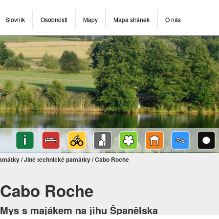
Slovník
Osobnosti
Mapy
Mapa stránek
O nás
památky
/
Jiné technické památky
/
Cabo Roche
Cabo Roche
Mys s majákem na jihu Španělska