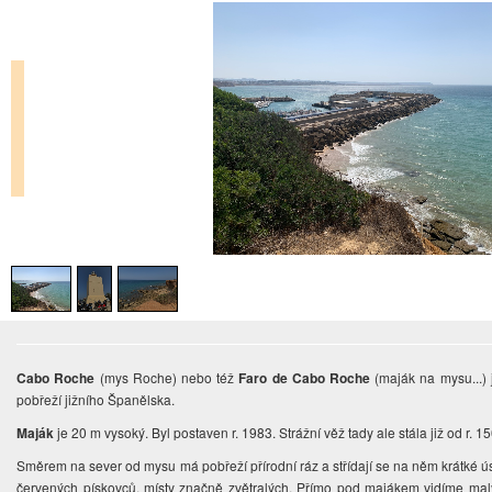
Cabo Roche
(mys Roche) nebo též
Faro de Cabo Roche
(maják na mysu...)
pobřeží jižního Španělska.
Maják
je 20 m vysoký. Byl postaven r. 1983. Strážní věž tady ale stála již od r. 1
Směrem na sever od mysu má pobřeží přírodní ráz a střídají se na něm krátké ús
červených pískovců, místy značně zvětralých. Přímo pod majákem vidíme malý