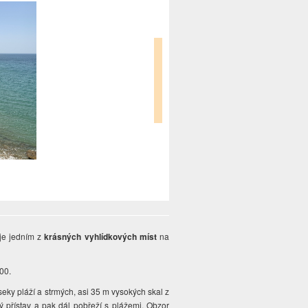
 je jedním z
krásných vyhlídkových míst
na
500.
eky pláží a strmých, asi 35 m vysokých skal z
 přístav a pak dál pobřeží s plážemi. Obzor