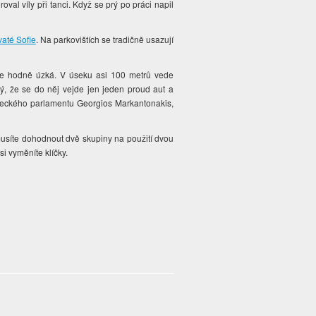
oval víly při tanci. Když se prý po práci napil
vaté Sofie
. Na parkovištích se tradičně usazují
 ale hodně úzká. V úseku asi 100 metrů vede
ký, že se do něj vejde jen jeden proud aut a
 řeckého parlamentu Georgios Markantonakis,
musíte dohodnout dvě skupiny na použití dvou
si vyměníte klíčky.