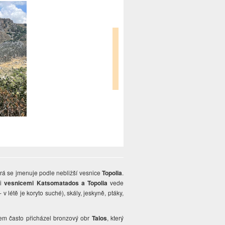
erá se jmenuje podle nebližší vesnice
Topolia
.
zi
vesnicemi Katsomatados a Topolia
vede
v létě je koryto suché), skály, jeskyně, ptáky,
em často přicházel bronzový obr
Talos
, který