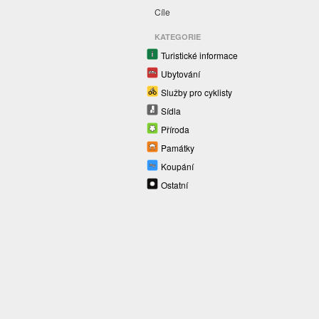
Cíle
KATEGORIE
Turistické informace
Ubytování
Služby pro cyklisty
Sídla
Příroda
Památky
Koupání
Ostatní