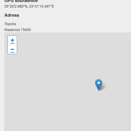
GPS souřadnice
35°25'2.980"N, 23°41'15.497"E
Adresa
Topolia
Kissamos 73400
+
−