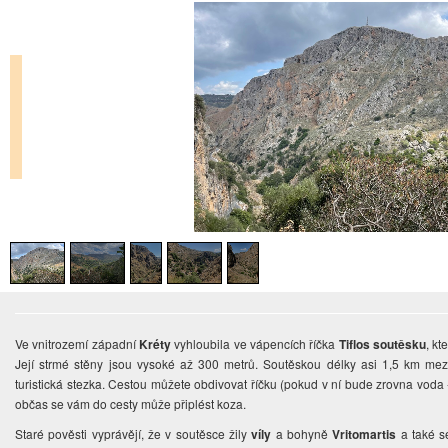
Ve vnitrozemí západní
Kréty
vyhloubila ve vápencích říčka
Tiflos soutěsku
, kt
Její strmé stěny jsou vysoké až 300 metrů. Soutěskou délky asi 1,5 km me
turistická stezka. Cestou můžete obdivovat říčku (pokud v ní bude zrovna voda - 
občas se vám do cesty může připlést koza.
Staré pověsti vyprávějí, že v soutěsce žily
víly
a bohyně
Vritomartis
a také s