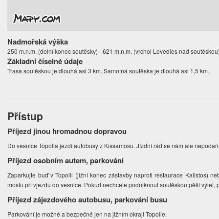
Nadmořská výška
250 m.n.m. (dolní konec soutěsky) - 621 m.n.m. (vrchol Levedies nad soutěskou
Základní číselné údaje
Trasa soutěskou je dlouhá asi 3 km. Samotná soutěska je dlouhá asi 1,5 km.
Přístup
Příjezd jinou hromadnou dopravou
Do vesnice Topolia jezdí autobusy z Kissamosu. Jízdní řád se nám ale nepodařilo
Příjezd osobním autem, parkování
Zaparkujte buď v Topolii (jižní konec zástavby naproti restaurace Kalistos) n
mostu při vjezdu do vesnice. Pokud nechcete podniknout soutěskou pěší výlet,
Příjezd zájezdového autobusu, parkování busu
Parkování je možné a bezpečné jen na jižním okraji Topolie.