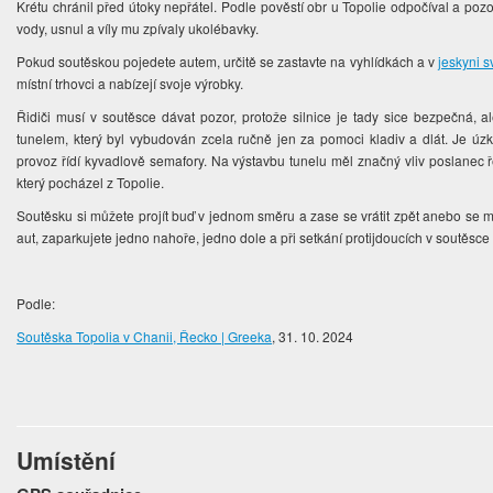
Krétu chránil před útoky nepřátel. Podle pověstí obr u Topolie odpočíval a pozor
vody, usnul a víly mu zpívaly ukolébavky.
Pokud soutěskou pojedete autem, určitě se zastavte na vyhlídkách a v
jeskyni s
místní trhovci a nabízejí svoje výrobky.
Řidiči musí v soutěsce dávat pozor, protože silnice je tady sice bezpečná,
tunelem, který byl vybudován zcela ručně jen za pomoci kladiv a dlát. Je úz
provoz řídí kyvadlově semafory. Na výstavbu tunelu měl značný vliv poslanec
který pocházel z Topolie.
Soutěsku si můžete projít buď v jednom směru a zase se vrátit zpět anebo se 
aut, zaparkujete jedno nahoře, jedno dole a při setkání protijdoucích v soutěsce 
Podle:
Soutěska Topolia v Chanii, Řecko | Greeka
, 31. 10. 2024
Umístění