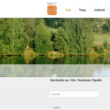
Cíle
Trasy
Události
Nacházíte se:
Cíle
/
Soutěska Topolia
ZPĚT