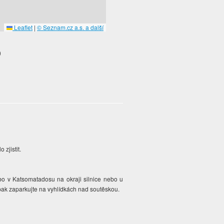
Leaflet
|
© Seznam.cz a.s. a další
)
 zjistit.
ebo v Katsomatadosu na okraji silnice nebo u
 pak zaparkujte na vyhlídkách nad soutěskou.