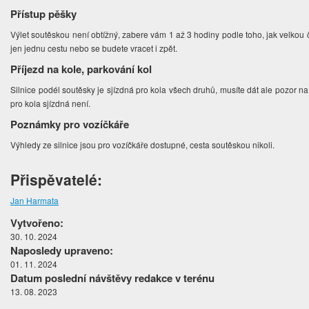
Přístup pěšky
Výlet soutěskou není obtížný, zabere vám 1 až 3 hodiny podle toho, jak velkou
jen jednu cestu nebo se budete vracet i zpět.
Příjezd na kole, parkování kol
Silnice podél soutěsky je sjízdná pro kola všech druhů, musíte dát ale pozor 
pro kola sjízdná není.
Poznámky pro vozíčkáře
Výhledy ze silnice jsou pro vozíčkáře dostupné, cesta soutěskou nikoli.
Přispěvatelé:
Jan Harmata
Vytvořeno:
30. 10. 2024
Naposledy upraveno:
01. 11. 2024
Datum poslední návštěvy redakce v terénu
13. 08. 2023