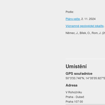
Podle:
Plány péče
, 2. 11. 2024
Významné geologické lokality
,
Němec, J., Bílek, O., Rom, J. 
Umístění
GPS souřadnice
50°3'33.746"N, 14°35'35.927"
Adresa
V Rohožníku
Praha - Dubeč
Praha 107 00