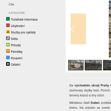
Cíle
KATEGORIE
Turistické informace
Ubytování
Služby pro cyklisty
Sídla
Příroda
Památky
1
/
3
Koupání
Ostatní
Na
východním okraji Prahy
s
zachovaly zbytky lesů. Povrch 
temeny kopců a dny údolí.
Městskou částí
Dubeč
proték
břehu. Na pravém se zvedá