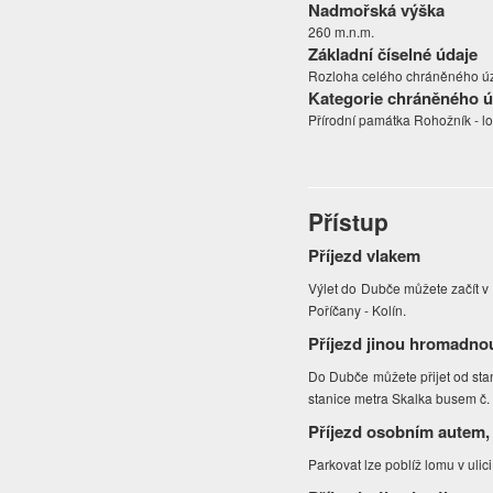
Nadmořská výška
260 m.n.m.
Základní číselné údaje
Rozloha celého chráněného úze
Kategorie chráněného 
Přírodní památka Rohožník - l
Přístup
Příjezd vlakem
Výlet do Dubče můžete začít v
Poříčany - Kolín.
Příjezd jinou hromadno
Do Dubče můžete přijet od st
stanice metra Skalka busem č.
Příjezd osobním autem,
Parkovat lze poblíž lomu v ulic