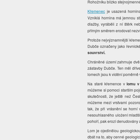
Rohožníku blízko stejnojmenn
Křemenec
je usazená hornina
Vzniklá hornina má jemnou str
dlažby, vyráběli z ní štěrk n
přímým směrem erodovat nezvlád
Protože nejvýznamnější křemen
Dubče označeny jako řevnické.
souvrství.
Chráněné území zahrnuje dvě 
zástavby Dubče. Ten měl dřív
lomech jsou k vidění poměrně v
Na staré křemence v
lomu v
můžeme si pomoci starším pojm
skutečnosti, že ještě než Čes
můžeme mezi vrstvami pozorova
tak, že při vrásnění se horní
nesouhlasného uložení mladších
pohoří, pak erozí denudovány a
Lom je ojedinělou geologickou
dbát na to, aby cenné geologic