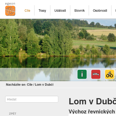
Cíle
Trasy
Události
Slovník
Osobnosti
Nacházíte se:
Cíle
/
Lom v Dubči
Lom v Dubč
Výchoz řevnických 
ZPĚT