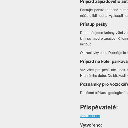
Příjezd zájezdového au
Parkujte poblíž konečné auto
můžete lidi nechat vystoupit n
Přístup pěšky
Doporučujeme krásný výlet ze 
km) po modré značce. K lomu
minout.
Od zastávky busu Dubeč je to 
Příjezd na kole, parková
Viz výlet pro pěší, ale úsek 
Hraničního dubu. Do blízkosti 
Poznámky pro vozíčkář
Do těsné blízkosti geologickéh
Přispěvatelé:
Jan Harmata
Vytvořeno: