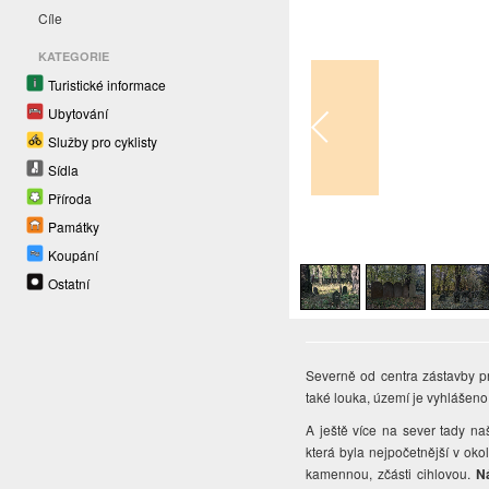
Cíle
KATEGORIE
Turistické informace
Ubytování
Služby pro cyklisty
Sídla
Příroda
Památky
1
/
7
Koupání
Ostatní
Severně od centra zástavby p
také louka, území je vyhlášeno
A ještě více na sever tady na
která byla nejpočetnější v oko
kamennou, zčásti cihlovou.
N