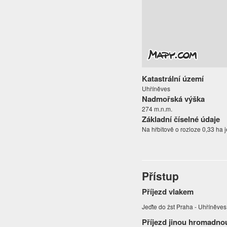
Katastrální území
Uhříněves
Nadmořská výška
274 m.n.m.
Základní číselné údaje
Na hřbitově o rozloze 0,33 ha j
Přístup
Příjezd vlakem
Jeďte do žst Praha - Uhříněves
Příjezd jinou hromadno