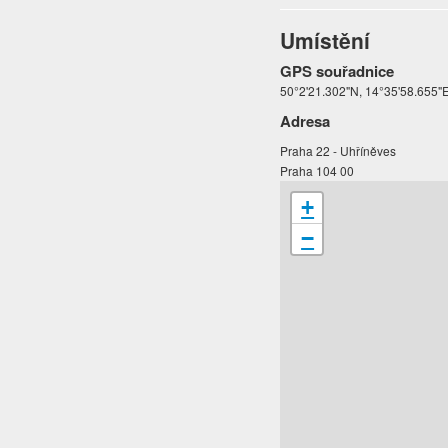
Umístění
GPS souřadnice
50°2'21.302"N, 14°35'58.655"
Adresa
Praha 22 - Uhříněves
Praha 104 00
+
−