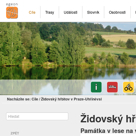
Cíle
Trasy
Události
Slovník
Osobnosti
Nacházíte se:
Cíle
/
Židovský hřbitov v Praze-Uhříněvsi
Židovský hř
Památka v lese na 
ZPĚT