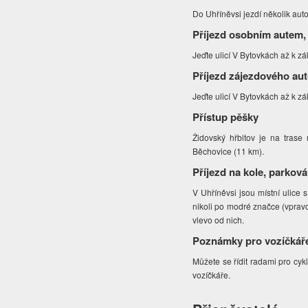
Do Uhříněvsi jezdí několik aut
Příjezd osobním autem,
Jeďte ulicí V Bytovkách až k z
Příjezd zájezdového au
Jeďte ulicí V Bytovkách až k z
Přístup pěšky
Židovský hřbitov je na trase
Běchovice (11 km).
Příjezd na kole, parková
V Uhříněvsi jsou místní ulice 
nikoli po modré značce (vpravo
vlevo od nich.
Poznámky pro vozíčkář
Můžete se řídit radami pro cykl
vozíčkáře.