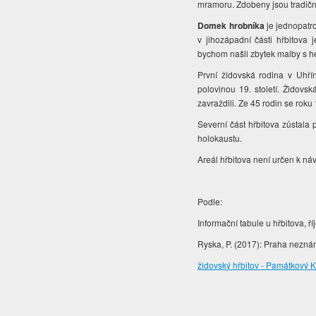
mramoru. Zdobeny jsou tradiční
Domek hrobníka
je jednopatr
v jihozápadní části hřbitova 
bychom našli zbytek malby s h
První židovská rodina v Uhřín
polovinou 19. století. Židovs
zavraždili. Ze 45 rodin se roku 
Severní část hřbitova zůstala
holokaustu.
Areál hřbitova není určen k ná
Podle:
Informační tabule u hřbitova, ř
Ryska, P. (2017): Praha neznámá
židovský hřbitov - Památkový 