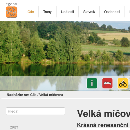
Cíle
Trasy
Události
Slovník
Osobnosti
Nacházíte se:
Cíle
/
Velká míčovna
Velká míčo
Krásná renesanční
ZPĚT