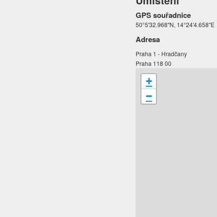
Umístění
GPS souřadnice
50°5'32.968"N, 14°24'4.658"E
Adresa
Praha 1 - Hradčany
Praha 118 00
+
−