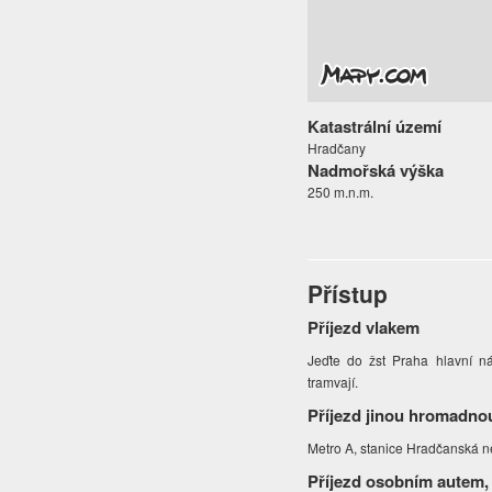
Katastrální území
Hradčany
Nadmořská výška
250 m.n.m.
Přístup
Příjezd vlakem
Jeďte do žst Praha hlavní n
tramvají.
Příjezd jinou hromadno
Metro A, stanice Hradčanská n
Příjezd osobním autem,