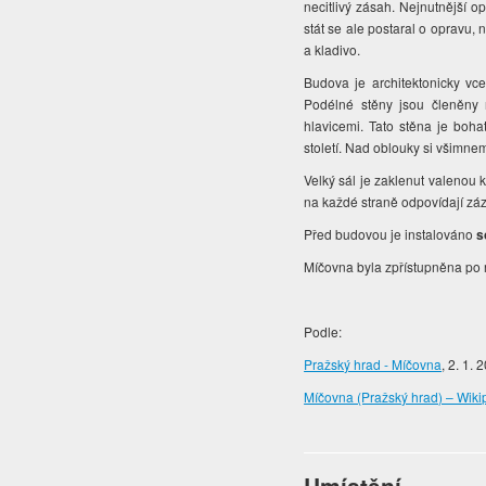
necitlivý zásah. Nejnutnější o
stát se ale postaral o opravu, n
a kladivo.
Budova je architektonicky vc
Podélné stěny jsou členěny 
hlavicemi. Tato stěna je boha
století. Nad oblouky si všimne
Velký sál je zaklenut valenou 
na každé straně odpovídají zá
Před budovou je instalováno
s
Míčovna byla zpřístupněna po r
Podle:
Pražský hrad - Míčovna
, 2. 1. 
Míčovna (Pražský hrad) – Wiki