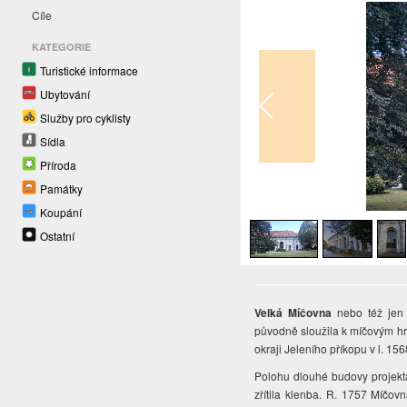
Cíle
KATEGORIE
Turistické informace
Ubytování
Služby pro cyklisty
Sídla
Příroda
Památky
1
/
8
Koupání
Ostatní
Velká Míčovna
nebo též je
původně sloužila k míčovým hrá
okraji Jeleního příkopu v l. 1
Polohu dlouhé budovy projekta
zřítila klenba. R. 1757 Míčov