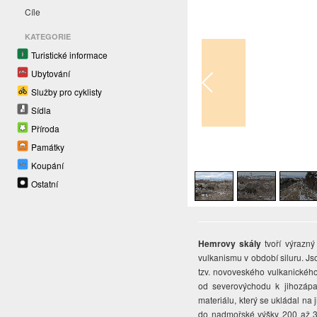
Cíle
KATEGORIE
Turistické informace
Ubytování
Služby pro cyklisty
Sídla
Příroda
Památky
1
/
11
Koupání
Ostatní
Hemrovy skály
tvoří výrazn
vulkanismu v období siluru. Js
tzv. novoveského vulkanického
od severovýchodu k jihozápad
materiálu, který se ukládal n
do nadmořské výšky 200 až 30