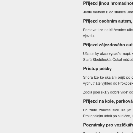
Příjezd jinou hromadno
Jeďte metrem B do stanice
Jin
Příjezd osobním autem,
Parkovat lze na křižovatce ul
vjezdu.
Příjezd zájezdového au
Účastníky akce vysaďte např. v
Stará Stodůlecká. Čekat můžet
Přístup pěšky
Shora lze ke skalám přijít po
vychutnáte výhled do Prokopsk
Zdola jsou skály dobře vidět od
Příjezd na kole, parková
Po žluté značce sice lze jet
Prokopským údolí po silničce, 
Poznámky pro vozíčkář