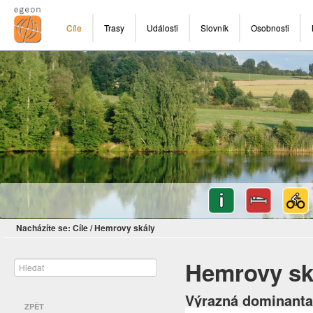
Cíle
Trasy
Události
Slovník
Osobnosti
Nacházíte se:
Cíle
/
Hemrovy skály
Hemrovy sk
Výrazná dominanta
ZPĚT