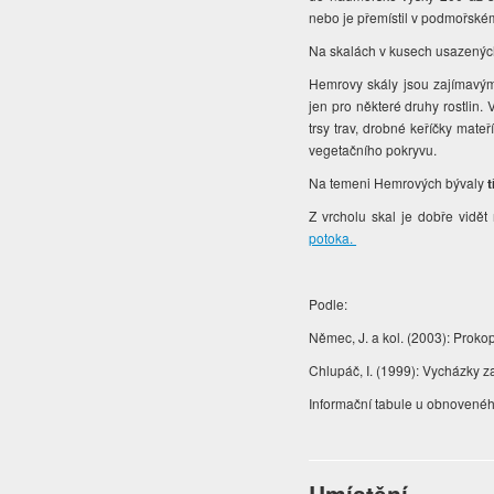
nebo je přemístil v podmořském
Na skalách v kusech usazených v
Hemrovy skály jsou zajímav
jen pro některé druhy rostlin.
trsy trav, drobné keříčky mateř
vegetačního pokryvu.
Na temeni Hemrových bývaly
Z vrcholu skal je dobře vidět
potoka.
Podle:
Němec, J. a kol. (2003): Proko
Chlupáč, I. (1999): Vycházky z
Informační tabule u obnovené