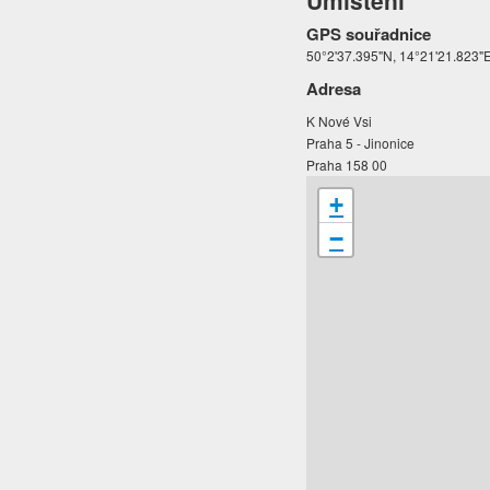
Umístění
GPS souřadnice
50°2'37.395"N, 14°21'21.823"
Adresa
K Nové Vsi
Praha 5 - Jinonice
Praha 158 00
+
−