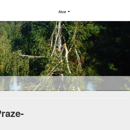
Akce
raze-