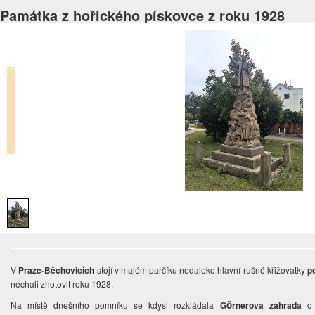
Památka z hořického pískovce z roku 1928
V
Praze-Běchovicích
stojí v malém parčíku nedaleko hlavní rušné křižovatky
p
nechali zhotovit roku 1928.
Na místě dnešního pomníku se kdysi rozkládala
G
rnerova zahrada
o r
ö