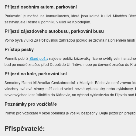
Příjezd osobním autem, parkování
Parkování je možné na komunikacích, které jsou kolmé k ulici Mladých Běch
zastávky, ale i těsně u pomníku v ulici Ke Kolodějům.
Příjezd zájezdového autobusu, parkování busu
Volno bývá v ulici Za Poštovskou zahradou (pokud se zrovna na přilehlém hřišti
Přístup pěšky
Pomník poblíž
Staré pošty
najdete poblíž křižovatky řízené světly velmi snadn
buď po modré značce před Dubeč do Uhříněvsi nebo po červené značce do Králo
Příjezd na kole, parkování kol
Semafory řízená křižovatka Českobrodská x Mladých Běchovic není zrovna ideá
všechny světové strany míří odtud velmi hezké cyklostezky nebo cyklotrasy
severovýchod lesní silnička do Klánovic, na východ cyklostezka do Újezda nad L
Poznámky pro vozíčkáře
Pohyb pro vozíčkáře v okolí pomníku je vcelku bezpečný. Dejte pozor při přejíždě
Přispěvatelé: