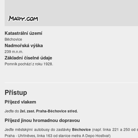
Katastrální území
Běchovice
Nadmořská výška
239 m.n.m.
Základní číselné údaje
Pomník pochází z roku 1928.
Přístup
Příjezd vlakem
Jeďte do
žel. zast. Praha-Běchovice střed.
Příjezd jinou hromadnou dopravou
Jeďte městskými autobusy do zastávky
Běchovice
(např. linka 221 a 250 od 
Praha - Uhříněves, linka 163 od stanice metra A Depo Hostivař)