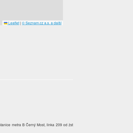
Leaflet
|
© Seznam.cz a.s. a další
stanice metra B Černý Most, linka 209 od žst