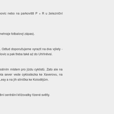
ovic nebo na parkovišti P + R u železniční
 nehraje fotbalový zápas).
o. Odtud doporučujeme vyrazit na dva výlety -
vic a pak třeba také až do Uhříněvsi.
lním místem pro jízdu cyklistů. Zato ale na
. Na sever vede cyklostezka ke Xaverovu, na
esy a na jih silnička ke Kolodějům.
ní centrální křižovatky řízené světly.