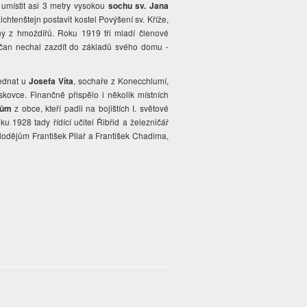
 umístit asi 3 metry vysokou
sochu sv. Jana
chtenštejn postavit kostel Povýšení sv. Kříže,
ny z hmoždířů. Roku 1919 tři mladí členové
občan nechal zazdít do základů svého domu -
jednat u
Josefa Víta
, sochaře z Konecchlumí,
kovce. Finančně přispělo i několik místních
nům
z obce, kteří padli na bojištích I. světové
ku 1928 tady řídící učitel Řibřid a železničář
Kolodějům František Pilař a František Chadima,