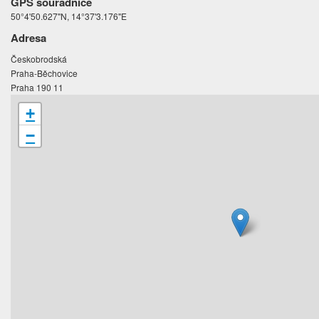
GPS souřadnice
50°4'50.627"N, 14°37'3.176"E
Adresa
Českobrodská
Praha-Běchovice
Praha 190 11
+
−