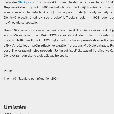
nedaleké
Staré pošty
. Poštmistrovská rodina Heislerova tady nechala r. 1804
Nepomuckého
. Když roku 1806 nechal v blízkých Kolodějích kníže Jan Josef Li
konaly se u sochy velkolepé a prý hlučné pouti, u kterých vždy zazněly rá
Dělnické tělocvičné jednoty sochu pobořili. Trosky si potom r. 1923 jeden 
nevíme, kde se tak stalo.
Roku 1927 se výbor Československé strany národně socialistické rozhodl ob
sochu Mistra Jana Husa.
Roku 1928
se konalo odhalení díla z hořického pís
občanů. Ještě předtím roku 1927 byl v parku odhalen
pomník dvanácti vojí
války. A ještě jeden počin přispěl ke zkrášlení prostranství bývalé zahrady: Ro
Josef Kavka zasadili
Lípu svobody
. Její mladší sestřičku zasadili u ulice Ke 
členové zahradnického a okrašlovacího spolku.
Podle:
Informační tabule u pomníku, říjen 2024.
Umístění