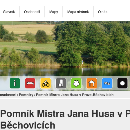
Slovník
Osobnosti
Mapy
Mapa stránek
O nás
osobnosti
/
Pomníky
/
Pomník Mistra Jana Husa v Praze-Běchovicích
Pomník Mistra Jana Husa v P
Běchovicích