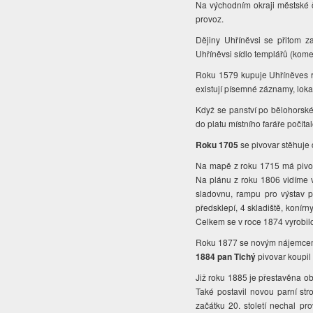
Na východním okraji městské 
provoz.
Dějiny Uhříněvsi se přitom za
Uhříněvsi sídlo templářů (komen
Roku 1579 kupuje Uhříněves r
existují písemné záznamy, loka
Když se panství po bělohorské 
do platu místního faráře počíta
Roku 1705
se pivovar stěhuje 
Na mapě z roku 1715 má pivov
Na plánu z roku 1806 vidíme v
sladovnu, rampu pro výstav pi
předsklepí, 4 skladiště, koní
Celkem se v roce 1874 vyrobilo
Roku 1877 se novým nájemcem s
1884 pan Tichý
pivovar koupil
Již roku 1885 je přestavěna oby
Také postavil novou parní stro
začátku 20. století nechal pr