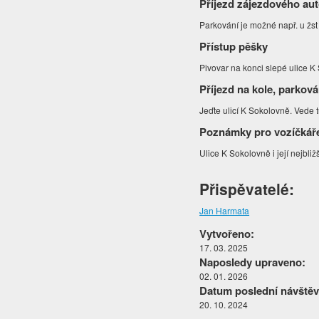
Příjezd zájezdového au
Parkování je možné např. u žs
Přístup pěšky
Pivovar na konci slepé ulice 
Příjezd na kole, parková
Jeďte ulicí K Sokolovně. Vede 
Poznámky pro vozíčkář
Ulice K Sokolovně i její nejbli
Přispěvatelé:
Jan Harmata
Vytvořeno:
17. 03. 2025
Naposledy upraveno:
02. 01. 2026
Datum poslední návštěv
20. 10. 2024