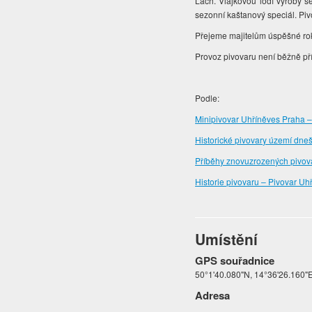
Lach. Vlajkovou lodí výroby se
sezonní kaštanový speciál. Pivov
Přejeme majitelům úspěšné ro
Provoz pivovaru není běžně pří
Podle:
Minipivovar Uhříněves Praha – 
Historické pivovary území dneš
Příběhy znovuzrozených pivova
Historie pivovaru – Pivovar Uh
Umístění
GPS souřadnice
50°1'40.080"N, 14°36'26.160"
Adresa