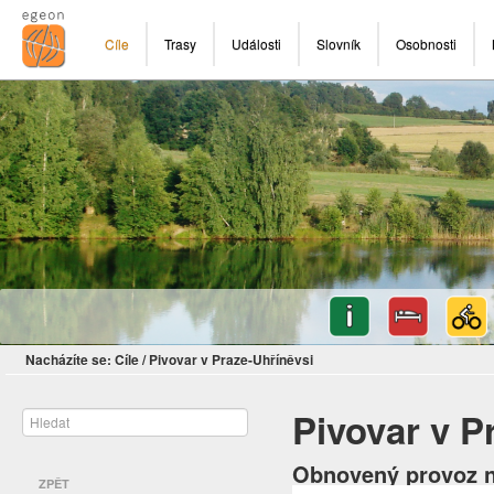
Cíle
Trasy
Události
Slovník
Osobnosti
Nacházíte se:
Cíle
/
Pivovar v Praze-Uhříněvsi
Pivovar v P
Obnovený provoz n
ZPĚT