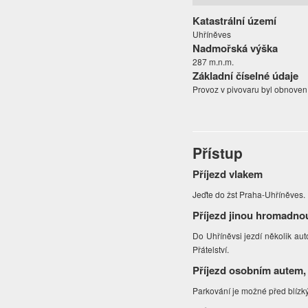
Katastrální území
Uhříněves
Nadmořská výška
287 m.n.m.
Základní číselné údaje
Provoz v pivovaru byl obnoven
Přístup
Příjezd vlakem
Jeďte do žst Praha-Uhříněves.
Příjezd jinou hromadno
Do Uhříněvsi jezdí několik aut
Přátelství.
Příjezd osobním autem,
Parkování je možné před blízk