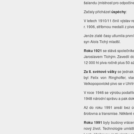
šalandu (místnost pro odpočine
Začaly přicházet
úspěchy
:
V letech 1910/11 činil výstav 
r. 1906, stříbrnou medaili z pi
Jenže zlaté časy utlumila první
syn Alois Tichý mladší.
Roku 1921
se stává společníke
Jaroslavem Tichým. Zavedli do
12 000 hl piva ročně plus 50 a
Za II. světové války
se jednak
byl Felix von Ringhoffer, vl
Velkopopovické pivo se v Uhříně
V roce 1946 se výrobu podařilo
1948 národní správu a pak d
Až do roku 1991 areál bez úd
šrotovna a transmise. Některé s
Roku 1991
byly budovy vrácen
nový život. Technologie umísti