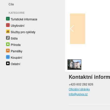
Cíle
KATEGORIE
Turistické informace
Ubytování
Služby pro cyklisty
Sídla
Příroda
Památky
1
/
1
Koupání
Ostatní
Kontaktní infor
+420 602 282 826
Oficiální stránky
info@upiva.cz