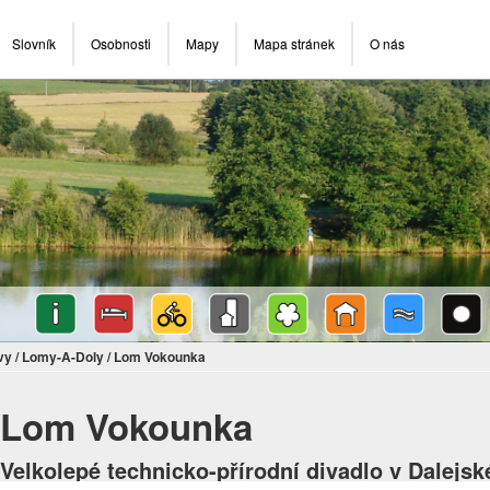
Slovník
Osobnosti
Mapy
Mapa stránek
O nás
vy
/
Lomy-A-Doly
/
Lom Vokounka
Lom Vokounka
Velkolepé technicko-přírodní divadlo v Dalejsk