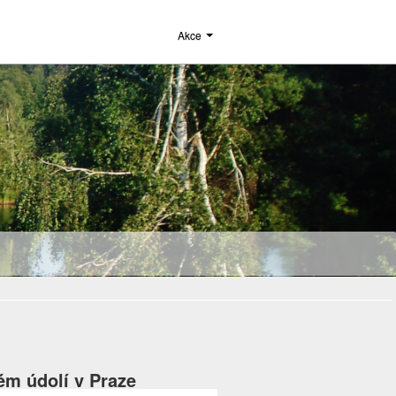
Akce
ém údolí v Praze