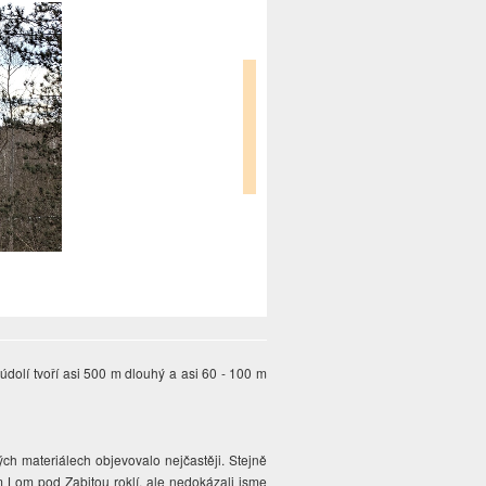
dolí tvoří asi 500 m dlouhý a asi 60 - 100 m
ých materiálech objevovalo nejčastěji. Stejně
em Lom pod Zabitou roklí, ale nedokázali jsme