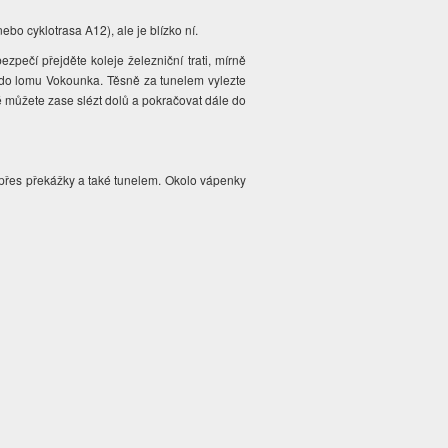
o cyklotrasa A12), ale je blízko ní.
ezpečí přejděte koleje železniční trati, mírně
e do lomu Vokounka. Těsně za tunelem vylezte
é můžete zase slézt dolů a pokračovat dále do
 přes překážky a také tunelem. Okolo vápenky