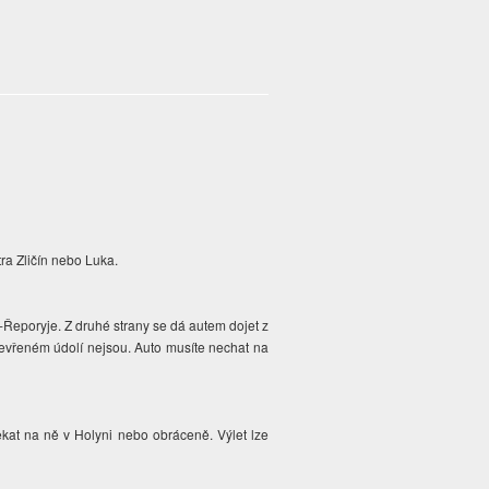
ra Zličín nebo Luka.
a-Řeporyje. Z druhé strany se dá autem dojet z
sevřeném údolí nejsou. Auto musíte nechat na
ekat na ně v Holyni
nebo obráceně
. Výlet lze