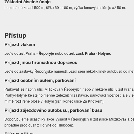
Základní číselné údaje
Lom má délku asi 500 m, šířku 60 - 100 m, výška lomových stěn je až 50 m.
Přístup
Příjezd vlakem
Jeďte do
žst Praha - Řeporyje
nebo do
žel. zast. Praha - Holyně
.
Příjezd jinou hromadnou dopravou
Jeďte do zastávky Řeporyjské náměstí. Jezdí sem několik linek autobusů od met
Příjezd osobním autem, parkování
Parkovat lze např. v ulici Mládkova v Řeporyjích nebo v některé ulici u žst Prah
Prahy-Holyně ke stejnojmenné železniční zastávce, parkovací možnosti ale v 
mírně rozšířené ploše v Holyni (jižní konec ulice Za Knotkem).
Příjezd zájezdového autobusu, parkování busu
Doporučujeme účastníky akce vysadit v Řeporyjích u žst (ulice Muzikova) a č
případně prodloužit z Holyně do Hlubočep.