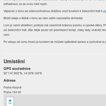
odhadnout, co se onou roklí myslí.
Vápenec z lomu se úzkorozchodnou drážkou vozil tunelem k železniční trati k
v
Bližší údaje o těžbě v lomu se nám zatím nepodařilo dohledat.
Lom je velmi atraktivní, protože má nesmírně krásnou polohu a vysoké stěny. P
od železniční trati. Zde dejte pozor při přecházení kolejí, vlaky tady uhánějí d
není.
Po vstupu do lomu hned za tunelem se můžete vyškrábat vpravo a vychutnat si
Umístění
GPS souřadnice
50°1'47.832"N, 14°20'9.120"E
Adresa
Praha-Holyně
Praha 154 00
+