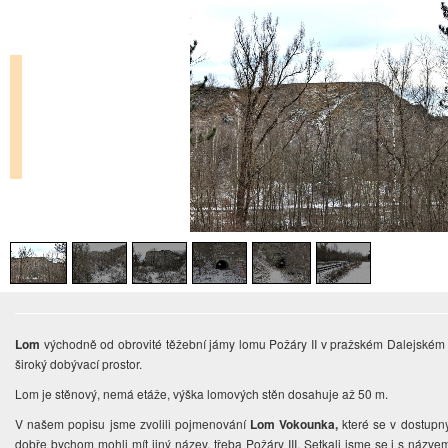
Lom
východně od obrovité těžební jámy lomu Požáry II v pražském Dalejském ú
široký dobývací prostor.
Lom je stěnový, nemá etáže, výška lomových stěn dosahuje až 50 m.
V našem popisu jsme zvolili pojmenování
Lom Vokounka,
které se v dostupn
dobře bychom mohli mít jiný název, třeba Požáry III. Setkali jsme se i s názv