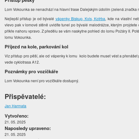
Přístup pěšky
Lom Vokounka se nenachází na hlavní trase Dalejským údolím (zelená značka neb
Nejlepší přístup je od bývalé
vápenky Biskup, Kvis, Kotrba
, kde na vlastní neb
vlevo pak v lomové stěně uvidíte tunel po bývalé malodrážce, kterým projdet
příkře nahoru vpravo. Z předělu se vám naskytne pohled do lomu Požáry II. Pot
lomu Vokounka.
Příjezd na kole, parkování kol
Viz přístup pro pěší, ale od vápenky k lomu kolo budete muset vést a přenášet
vede cyklotrasa A12.
Poznámky pro vozíčkáře
Lom Vokounka není pro vozíčkáře dostupný.
Přispěvatelé:
Jan Harmata
Vytvořeno:
21. 05. 2025
Naposledy upraveno:
21. 05. 2025