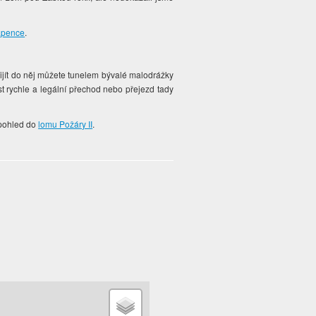
ápence
.
řijít do něj můžete tunelem bývalé malodrážky
ost rychle a legální přechod nebo přejezd tady
 pohled do
lomu Požáry II
.