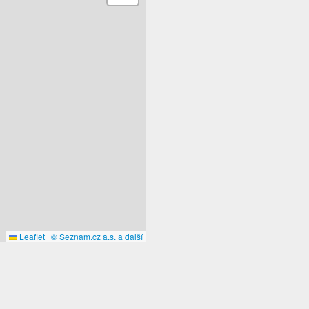
Leaflet
|
© Seznam.cz a.s. a další