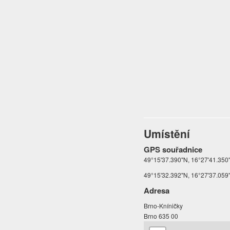
Umístění
GPS souřadnice
49°15'37.390"N, 16°27'41.350"
49°15'32.392"N, 16°27'37.059"E
Adresa
Brno-Kníničky
Brno 635 00