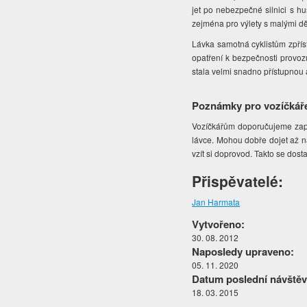
jet po nebezpečné silnici s h
zejména pro výlety s malými dě
Lávka samotná cyklistům zpřís
opatření k bezpečnosti provo
stala velmi snadno přístupnou
Poznámky pro vozíčkář
Vozíčkářům doporučujeme zap
lávce. Mohou dobře dojet až n
vzít si doprovod. Takto se dos
Přispěvatelé:
Jan Harmata
Vytvořeno:
30. 08. 2012
Naposledy upraveno:
05. 11. 2020
Datum poslední návštěv
18. 03. 2015