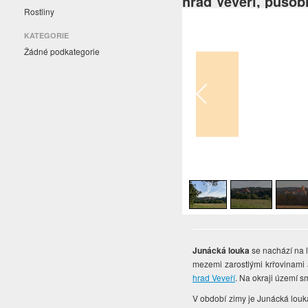
hrad Veveří, působ
Rostliny
KATEGORIE
Žádné podkategorie
1
/
7
Junácká louka
se nachází na
mezemi zarostlými krřovinami 
hrad Veveří
.
Na okraji území sm
V období zimy je Junácká louk