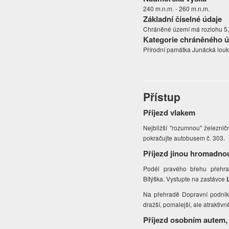
240 m.n.m. - 260 m.n.m.
Základní číselné údaje
Chráněné území má rozlohu 5,0
Kategorie chráněného 
Přírodní památka Junácká lou
Přístup
Příjezd vlakem
Nejbližší "rozumnou" železničn
pokračujte autobusem č. 303.
Příjezd jinou hromadno
Podél pravého břehu přehra
Bítýška. Vystupte na zastávce
Na přehradě Dopravní podnik 
dražší, pomalejší, ale atraktiv
Příjezd osobním autem,