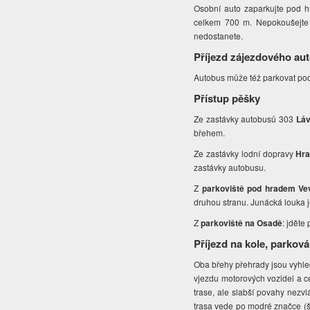
Osobní auto zaparkujte pod hr
celkem 700 m. Nepokoušejte s
nedostanete.
Příjezd zájezdového au
Autobus může též parkovat po
Přístup pěšky
Ze zastávky autobusů 303
Láv
břehem.
Ze zastávky lodní dopravy
Hra
zastávky autobusu.
Z
parkoviště pod hradem Ve
druhou stranu. Junácká louka 
Z
parkoviště na Osadě
: jděte
Příjezd na kole, parková
Oba břehy přehrady jsou vyhle
vjezdu motorových vozidel a c
trase, ale slabší povahy nezvl
trasa vede po modré značce (ši