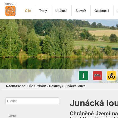
Cíle
Trasy
Události
Slovník
Osobnosti
Nacházíte se:
Cíle
/
Příroda
/
Rostliny
/
Junácká louka
Junácká lo
Chráněné území na
ZPĚT