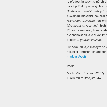
je především výskyt silně oh
okraji přírodní památky. Na 
(Verbascum chaixii subsp.Aus
plevelnou písečnici douškol
(Cerastium pumilum).
Na okra
(
Crataegus oxyacantha
), hloh
(Quercus petraea
), který ros
ovocného sadu, a to slivoň trni
obecná
(Pyrus communis)
.
Junácká louka je krásným průc
možnosti ohrožení chráněného 
hradem Veveří
.
Podle:
Mackovčin, P. a kol. (2007):
EkoCentrum Brno, str. 244