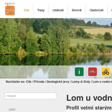
Cíle
Trasy
Události
Slovník
Osobnosti
Nacházíte se:
Cíle
/
Příroda
/
Geologické jevy
/
Lomy-A-Doly
/
Lom u vodní 
Lom u vodn
Profil velmi starý
ZPĚT