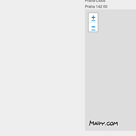
Praha-Libuš
Praha 142 00
+
−