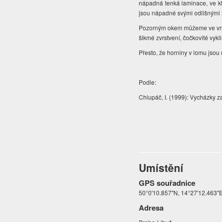
nápadná tenká laminace, ve kte
jsou nápadné svými odlišnými 
Pozorným okem můžeme ve vrstvá
šikmé zvrstvení, čočkovité vyk
Přesto, že horniny v lomu jsou
Podle:
Chlupáč, I. (1999): Vycházky z
Umístění
GPS souřadnice
50°0'10.857"N, 14°27'12.463"
Adresa