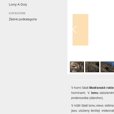
Lomy-A-Doly
KATEGORIE
Žádné podkategorie
1
/
9
V horní části
Modřanské rokl
horninami. V
lomu
založeném 
proterozoika (starohor).
V nižší části lomu vlevo vidím
jsou uloženy tenčeji vrstevna