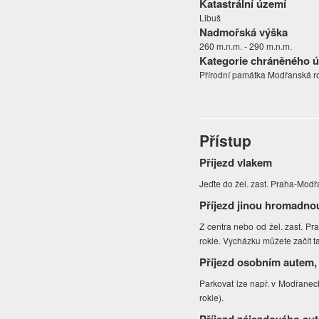
Katastrální území
Libuš
Nadmořská výška
260 m.n.m. - 290 m.n.m.
Kategorie chráněného 
Přírodní památka Modřanská r
Přístup
Příjezd vlakem
Jeďte do žel. zast. Praha-Mod
Příjezd jinou hromadno
Z centra nebo od žel. zast. Pr
rokle. Vycházku můžete začít t
Příjezd osobním autem,
Parkovat lze např. v Modřanech
rokle).