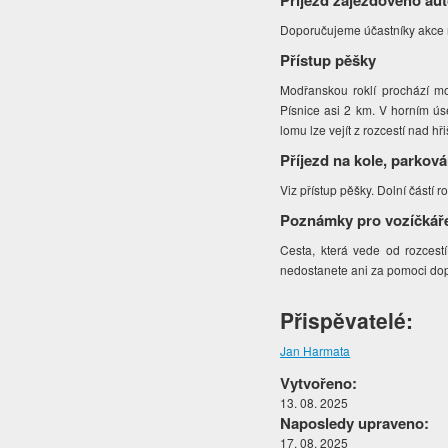
Příjezd zájezdového au
Doporučujeme účastníky akce n
Přístup pěšky
Modřanskou roklí prochází mo
Písnice asi 2 km. V horním úse
lomu lze vejít z rozcestí nad h
Příjezd na kole, parková
Viz přístup pěšky. Dolní částí 
Poznámky pro vozíčkář
Cesta, která vede od rozcest
nedostanete ani za pomoci do
Přispěvatelé:
Jan Harmata
Vytvořeno:
13. 08. 2025
Naposledy upraveno:
17. 08. 2025