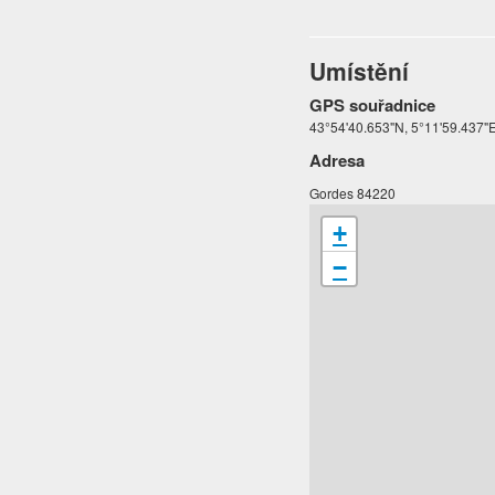
Umístění
GPS souřadnice
43°54'40.653"N, 5°11'59.437"
Adresa
Gordes 84220
+
−