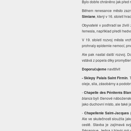
Bylo dobře chráněno jak před 
Během renesance město zazn
Simiane
, který v 16. století hr
Obyvatelé v podhradí se živili
řemesla, například předli hedváb
V 19. století rozvoj města vrc
prohnaly epidemie nemocí, prvn
Ale pak nastal další rozvoj. D
vstává z popela díky promyšle
Doporučujeme
navštívit
- Sklepy Palais Saint Firmin
. 
oleje, sila, zásobárny a podob
-
Chapelle des Pénitents Bla
blancs
byli členové náboženské
jako duchovní místo, ale také j
-
Chapellenie Saint-Jacques
Ale ve skutečnosti sloužila ja
cestě.
Stavba je zajímavá s
Sénanque. Jedna z hlavic má 