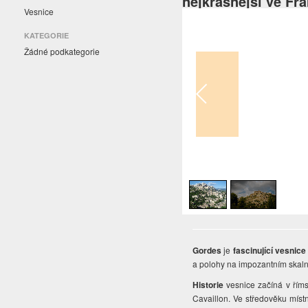
nejkrásnější ve Fra
Vesnice
KATEGORIE
Žádné podkategorie
1
/
2
Gordes
je
fascinující vesnic
a polohy na impozantním skaln
Historie
vesnice začíná v říms
Cavaillon. Ve středověku místn