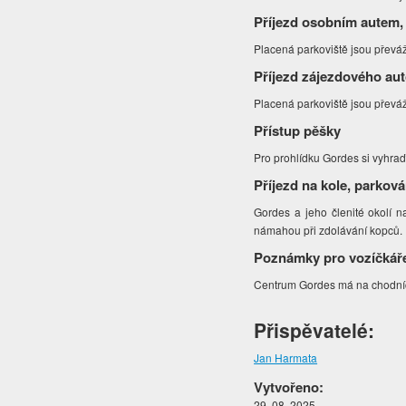
Příjezd osobním autem,
Placená parkoviště jsou převá
Příjezd zájezdového au
Placená parkoviště jsou převá
Přístup pěšky
Pro prohlídku Gordes si vyhra
Příjezd na kole, parková
Gordes a jeho členité okolí na
námahou při zdolávání kopců.
Poznámky pro vozíčkář
Centrum Gordes má na chodnícíc
Přispěvatelé:
Jan Harmata
Vytvořeno:
29. 08. 2025