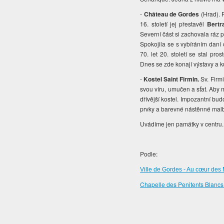
-
Château de Gordes
(Hrad).
16. století jej přestavěl
Bertr
Severní část si zachovala ráz p
Spokojila se s vybíráním daní 
70. let 20. století se stal pr
Dnes se zde konají výstavy a ku
-
Kostel Saint Firmin.
Sv. Firm
svou víru, umučen a sťat. Aby 
dřívější kostel. Impozantní b
prvky a barevné nástěnné malb
Uvádíme jen památky v centr
Podle:
Ville de Gordes - Au cœur des M
Chapelle des Penitents Blancs 