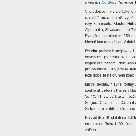
u vesnice
Gordes
v Provence. 
V předpisech cisterciáckého
statcích", proto si mniši vyhl
řeky Sénancole.
Klášter Not
Aiguebelle, Silvacane a Le Tho
Evropě roztroušených 350 opat
hlavně kámen a dřevo. V době z
Stavba probíhala
nejprve v l.
dokončení proběhlo až r. 1200
hygienické zázemí, dále seve
jižního křídla. Celý proces te
téže době se na druhém konci 
Místní šlechta, hlavně rodi
souhlasili třeba i s tím, že v
Ve 13.-14. století klášter roz
Sorgue, Cavaillonu, Carpent
Sisteronem mohli zaměstnanci k
Na začátku 15. století na kláš
na nemoci. Roku 1439 zůstali v 
zničen.