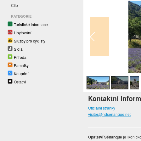
Cíle
KATEGORIE
Turistické informace
Ubytování
Služby pro cyklisty
Sídla
Příroda
Památky
1
/
9
Koupání
Ostatní
Kontaktní infor
Oficiální stránky
visites@ndsenanque.net
Opatství Sénanque
je ikonick