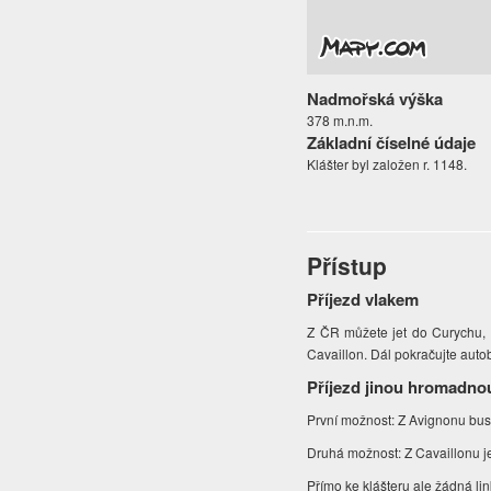
Nadmořská výška
378 m.n.m.
Základní číselné údaje
Klášter byl založen r. 1148.
Přístup
Příjezd vlakem
Z ČR můžete jet do Curychu, 
Cavaillon. Dál pokračujte aut
Příjezd jinou hromadno
První možnost: Z Avignonu bus 
Druhá možnost: Z Cavaillonu j
Přímo ke klášteru ale žádná li