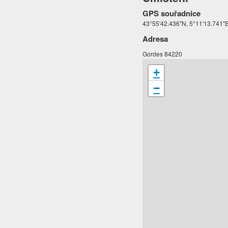
GPS souřadnice
43°55'42.436"N, 5°11'13.741"
Adresa
Gordes 84220
+
−