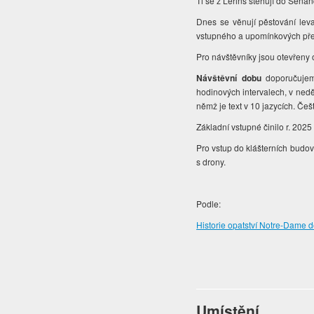
Ti se z Lérins stěhují do Séna
Dnes se věnují pěstování lev
vstupného a upomínkových pře
Pro návštěvníky jsou otevřeny o
Návštěvní dobu
doporučujem
hodinových intervalech, v ned
němž je text v 10 jazycích. Če
Základní vstupné činilo r. 202
Pro vstup do klášterních budov
s drony.
Podle:
Historie opatství Notre-Dame
Umístění