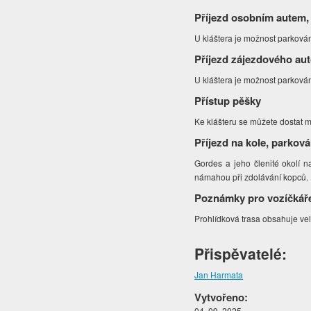
Příjezd osobním autem,
U kláštera je možnost parková
Příjezd zájezdového au
U kláštera je možnost parková
Přístup pěšky
Ke klášteru se můžete dostat mj
Příjezd na kole, parková
Gordes a jeho členité okolí na
námahou při zdolávání kopců.
Poznámky pro vozíčkář
Prohlídková trasa obsahuje vel
Přispěvatelé:
Jan Harmata
Vytvořeno:
04. 09. 2025