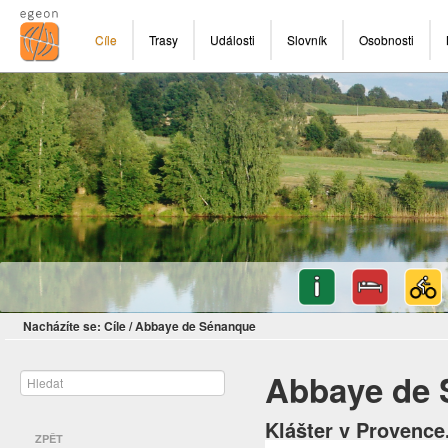
Cíle
Trasy
Události
Slovník
Osobnosti
Nacházíte se:
Cíle
/
Abbaye de Sénanque
Abbaye de
Klášter v Provence.
ZPĚT