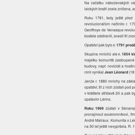
Na začátku náboženských vále
laických bratří zcela zničena, 
Roku 1781, tedy ještě před 
revolucionářům nečinilo r. 17
Geoffroye de Venasque revoluci
kostele odstranili, snesli tři z
Opatství pak bylo
r. 1791 prod
Skupina mnichů ale
r. 1854 k
majetku komunitě zastoupen
budovy, např. noviciát a host
nimi vynikal
Jean Léonard
(181
Jenže r. 1880 mnichy na základ
opatství, tři z nich zůstali p
v klášteře střídavě žili a pa
opatsvím Lérins.
Roku 1969
zůstali v Sénanqu
pronajmout soukromníkovi, fir
André Malraux. Komunita v Lér
na 30 let ještě nevypršela. R.