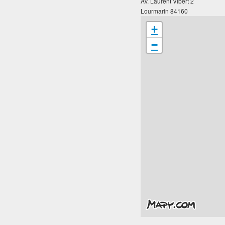
Av. Laurent Vibert 2
Lourmarin 84160
+
−