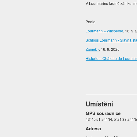
V Lourmarinu kromě zámku můžete
Podle:
Lourmarin – Wikipedie
, 16. 9.
Schloss Lourmarin • Slavná st
Zámek -
, 16. 9. 2025
Historie – Château de Lourmar
Umístění
GPS souřadnice
43°45'51.941"N, 5°21'33.241"
Adresa