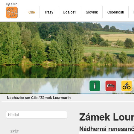
Cíle
Trasy
Události
Slovník
Osobnosti
Nacházíte se:
Cíle
/
Zámek Lourmarin
Zámek Lour
Nádherná renesanč
ZPĚT