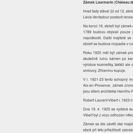
Zámek Lourmarin
(
Château d
Hrad tady stával již od 12. st
Lévis-Ventadour postavit renes
Na konci 16. století byl záme
1789 budovu obývali pouze sp
nepoškodil. Další majitelé se
století se budova rozpadla v ru
Roku 1920 měl být zámek pro
skutečně ruinu kámen po kam
výrobce kosmetiky, taktéž ale 
smlouvy. Zříceninu kupuje.
V l. 1921-23 tento schopný m
Aix-en-Provence, zámek znovu
jsou dílem architekta Henriho
Robert Laurent-Vibert r. 1923 m
Dne 19. 4. 1925 se vydává aut
Vibert byl z vozu odhozen něk
Zámek se dle závěti stal maj
stará při této příležitosti za