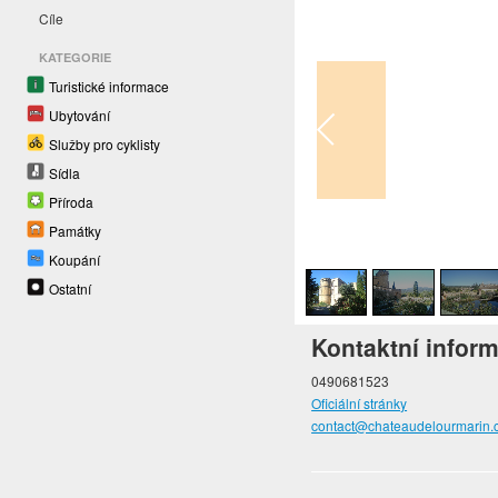
Cíle
KATEGORIE
Turistické informace
Ubytování
Služby pro cyklisty
Sídla
Příroda
Památky
1
/
4
Koupání
Ostatní
Kontaktní infor
0490681523
Oficiální stránky
contact@chateaudelourmarin