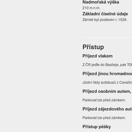
Nadmořská výška
210 m.n.m.
Základní číselné údaje
Zámek byl postaven r. 1526.
Přístup
Příjezd vlakem
Z ČR jeďte do Basileje, pak T
Příjezd jinou hromadno
Jízdní řády autobusů z Cavail
Příjezd osobním autem,
Parkovat lze před zámkem.
Příjezd zájezdového au
Parkovat lze před zámkem.
Přístup pěšky