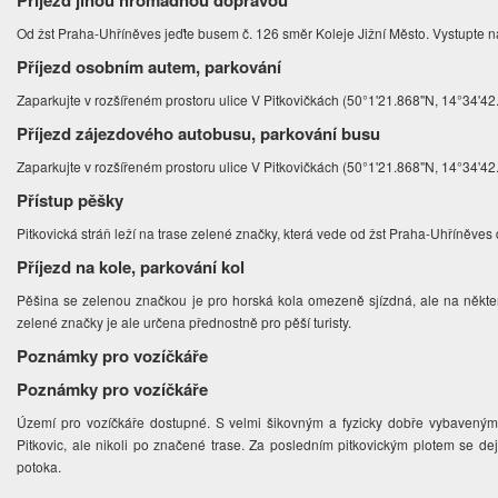
Příjezd jinou hromadnou dopravou
Od žst Praha-Uhříněves jeďte busem č. 126 směr Koleje Jižní Město. Vystupte n
Příjezd osobním autem, parkování
Zaparkujte v rozšířeném prostoru ulice V Pitkovičkách (50°1'21.868"N, 14°34'42
Příjezd zájezdového autobusu, parkování busu
Zaparkujte v rozšířeném prostoru ulice V Pitkovičkách (50°1'21.868"N, 14°34'42
Přístup pěšky
Pitkovická stráň leží na trase zelené značky, která vede od žst Praha-Uhříněves 
Příjezd na kole, parkování kol
Pěšina se zelenou značkou je pro horská kola omezeně sjízdná, ale na někter
zelené značky je ale určena přednostně pro pěší turisty.
Poznámky pro vozíčkáře
Poznámky pro vozíčkáře
Území pro vozíčkáře dostupné. S velmi šikovným a fyzicky dobře vybavený
Pitkovic, ale nikoli po značené trase. Za posledním pitkovickým plotem se dej
potoka.