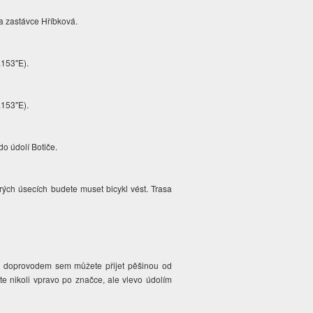
a zastávce Hříbková.
.153"E).
.153"E).
do údolí Botiče.
ých úsecích budete muset bicykl vést. Trasa
m doprovodem sem můžete přijet pěšinou od
te nikoli vpravo po značce, ale vlevo údolím