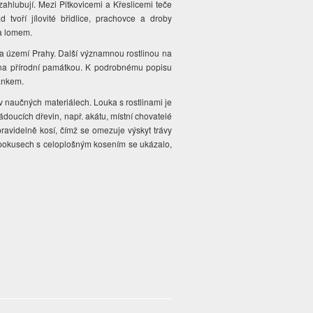
zahlubují. Mezi Pitkovicemi a Křeslicemi teče
tvoří jílovité břidlice, prachovce a droby
na lomem.
na území Prahy. Další významnou rostlinou na
šena přírodní památkou. K podrobnému popisu
lánkem.
v naučných materiálech. Louka s rostlinami je
doucích dřevin, např. akátu, místní chovatelé
ravidelně kosí, čímž se omezuje výskyt trávy
h pokusech s celoplošným kosením se ukázalo,