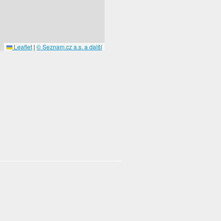
Leaflet
|
© Seznam.cz a.s. a další