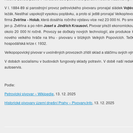
V l. 1884-89 si parostrojní provoz petrovického pivovaru pronajal sládek
Vojtě
ležák. Nestíhal uspokojit vysokou poptávku, a proto si ještě pronajal Velkopře
firma
Zvěřina - Holub
, která dosáhla ročního výstavu více než 23 000 hl. Po smr
jen p. Zvěřina a po něm
Josef a Jindřich Krausovi.
Pivovar přežil ekonomickou s
okolo 20 000 hl ročně. Provozy se dočkaly nových technologií, ale produkce k
nového velkého hráče na trhu - pivovaru v blízkých Velkých Popovicích. Tečk
hospodářská krize r. 1932.
Velkopopovický pivovar v uvolněných provozech zřídil sklad a stáčírnu svých vý
V dobách socialismu v budovách fungovaly sklady potravin. V době naší redakč
autoservis.
Podle:
Petrovický pivovar – Wikipedie
, 13. 12. 2025
Historické pivovary území dnešní Prahy – Pivovary.Info
, 13. 12. 2025