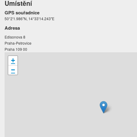
Umístění
GPS souřadnice
50°2'1.986"N, 14°33'14.243"E
Adresa
Edisonova 8
Praha-Petrovice
Praha 109 00
+
−