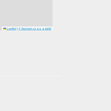
Leaflet
|
© Seznam.cz a.s. a další