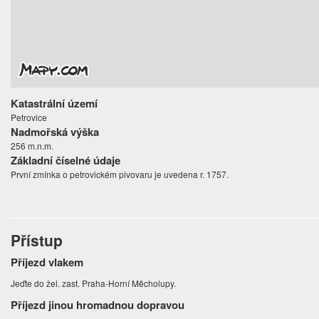
Katastrální území
Petrovice
Nadmořská výška
256 m.n.m.
Základní číselné údaje
První zmínka o petrovickém pivovaru je uvedena r. 1757.
Přístup
Příjezd vlakem
Jeďte do žel. zast. Praha-Horní Měcholupy.
Příjezd jinou hromadnou dopravou