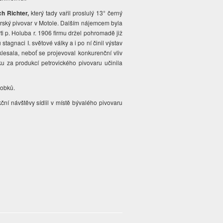
ch Richter,
který tady vařil proslulý 13° černý
vorský pivovar v Motole. Dalším nájemcem byla
ti p. Holuba r. 1906 firmu držel pohromadě již
tagnaci I. světové války a i po ní činil výstav
lesala, neboť se projevoval konkurenční vliv
u za produkcí petrovického pivovaru učinila
robků.
ní návštěvy sídlil v místě bývalého pivovaru