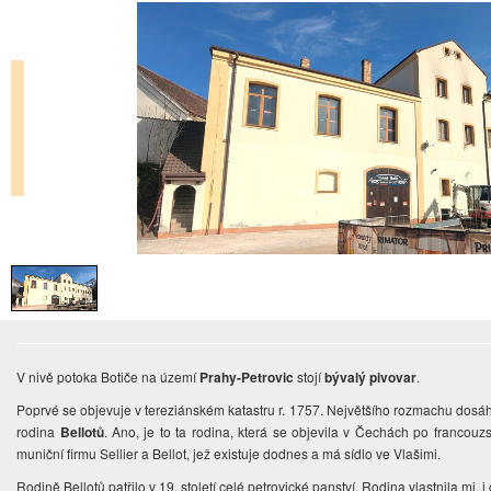
V nivě potoka Botiče na území
Prahy-Petrovic
stojí
bývalý pivovar
.
Poprvé se objevuje v tereziánském katastru r. 1757. Největšího rozmachu dosáh
rodina
Bellotů
. Ano, je to ta rodina, která se objevila v Čechách po francouzs
muniční firmu Sellier a Bellot, jež existuje dodnes a má sídlo ve Vlašimi.
Rodině Bellotů patřilo v 19. století celé petrovické panství. Rodina vlastnila mj. i