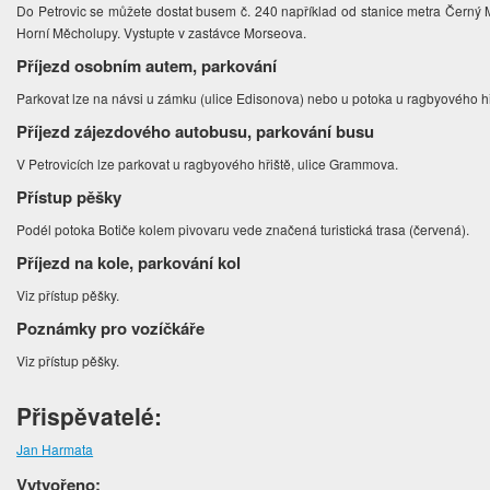
Do Petrovic se můžete dostat busem č. 240 například od stanice metra Černý M
Horní Měcholupy. Vystupte v zastávce Morseova.
Příjezd osobním autem, parkování
Parkovat lze na návsi u zámku (ulice Edisonova) nebo u potoka u ragbyového h
Příjezd zájezdového autobusu, parkování busu
V Petrovicích lze parkovat u ragbyového hřiště, ulice Grammova.
Přístup pěšky
Podél potoka Botiče kolem pivovaru vede značená turistická trasa (červená).
Příjezd na kole, parkování kol
Viz přístup pěšky.
Poznámky pro vozíčkáře
Viz přístup pěšky.
Přispěvatelé:
Jan Harmata
Vytvořeno: