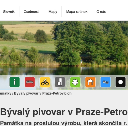
Slovník
Osobnosti
Mapy
Mapa stránek
O nás
památky
/
Bývalý pivovar v Praze-Petrovicích
Bývalý pivovar v Praze-Petro
Památka na proslulou výrobu, která skončila r.