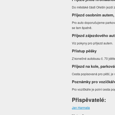
Do městské části Ořešín jezdí 
Příjezd osobním autem,
Pro auto doporučujeme parkován
se tam špatně.
Příjezd zájezdového au
Viz pokyny pro příjezd autem.
Přístup pěšky
Z konečné autobusu č. 70 jdět
Příjezd na kole, parková
Cesta popisovaná pro pěší, je 
Poznámky pro vozíčkář
Pro vozíčkáře je polní cesta po
Přispěvatelé:
Jan Harmata