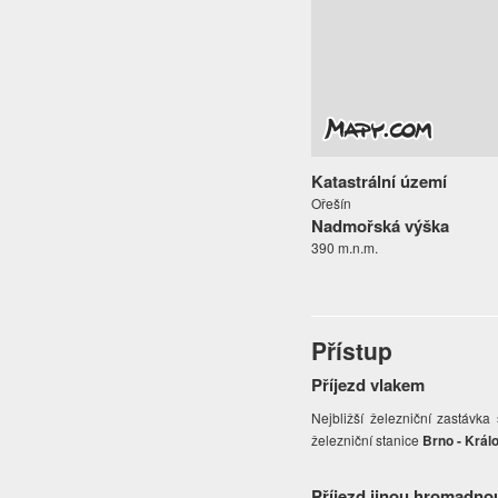
Katastrální území
Ořešín
Nadmořská výška
390 m.n.m.
Přístup
Příjezd vlakem
Nejbližší železniční zastávk
železniční stanice
Brno - Král
Příjezd jinou hromadno