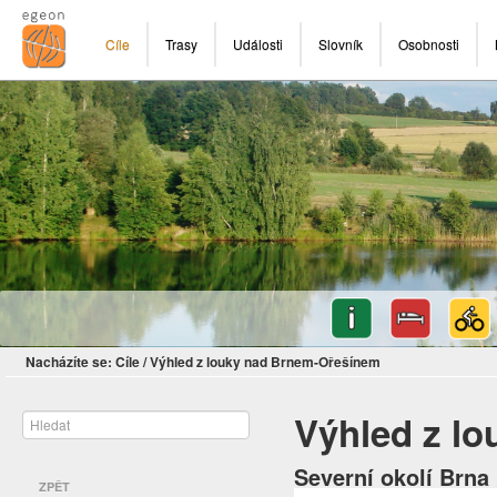
Cíle
Trasy
Události
Slovník
Osobnosti
Nacházíte se:
Cíle
/
Výhled z louky nad Brnem-Ořešínem
Výhled z l
Severní okolí Brna 
ZPĚT