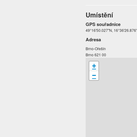
Umístění
GPS souřadnice
49°16'50.027"N, 16°36'26.876
Adresa
Brno-Ořešín
Brno 621 00
+
−