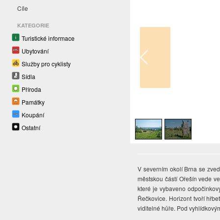
Cíle
KATEGORIE
Turistické informace
Ubytování
Služby pro cyklisty
Sídla
Příroda
Památky
1
/
2
Koupání
Ostatní
V severním okolí Brna se zved
městskou částí Ořešín vede v
které je vybaveno odpočinkový
Řečkovice. Horizont tvoří hřb
viditelné hůře. Pod vyhlídkový