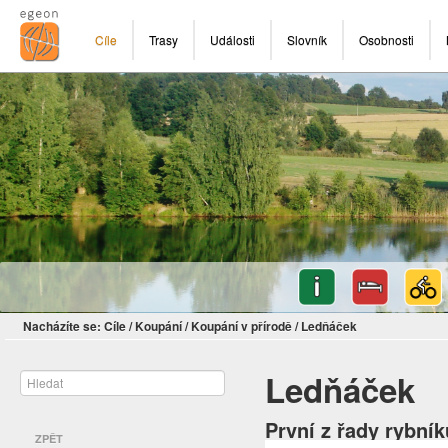
Cíle
Trasy
Události
Slovník
Osobnosti
Nacházíte se:
Cíle
/
Koupání
/
Koupání v přírodě
/
Ledňáček
Ledňáček
První z řady rybní
ZPĚT