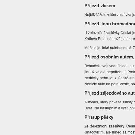
Příjezd vlakem
Nejbližší železniční zastávka j
Příjezd jinou hromadno
U železniční zastávky Česká j
Králova Pole, nádraží (směr Lel
Můžete jet také autobusem č. 
Příjezd osobním autem,
Rybníček svojí vodní hladinou z
jiní uživatelé nepotřebují. P
zastávky nebo jet z České krát
Neničte auto na polní cestě, pot
Příjezd zájezdového au
Autobus, který přiveze turist
Hoře. Na nástupním a výstupní
Přístup pěšky
Ze železniční zastávky Če
Jinačovicím, ale ihned za mos