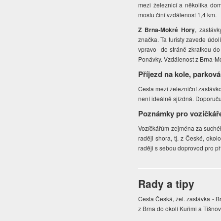
mezi železnicí a několika dom
mostu činí vzdálenost 1,4 km.
Z Brna-Mokré Hory
, zastávk
značka. Ta turisty zavede údo
vpravo do stráně zkratkou do L
Ponávky. Vzdálenost z Brna-Mok
Příjezd na kole, parková
Cesta mezi železniční zastávk
není ideálně sjízdná. Doporuč
Poznámky pro vozíčkář
Vozíčkářům zejména za suchého
raději shora, tj. z České, ok
raději s sebou doprovod pro př
Rady a tipy
Cesta Česká, žel. zastávka - 
z Brna do okolí Kuřimi a Tišnov