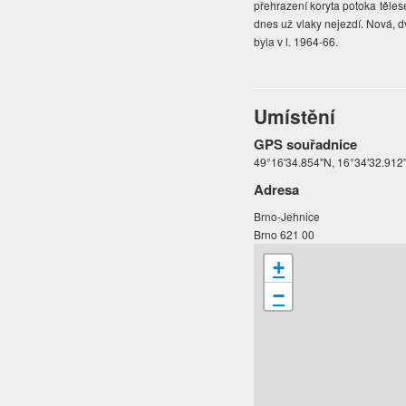
přehrazení koryta potoka tělese
dnes už vlaky nejezdí. Nová, dv
byla v l. 1964-66.
Umístění
GPS souřadnice
49°16'34.854"N, 16°34'32.912"
Adresa
Brno-Jehnice
Brno 621 00
+
−