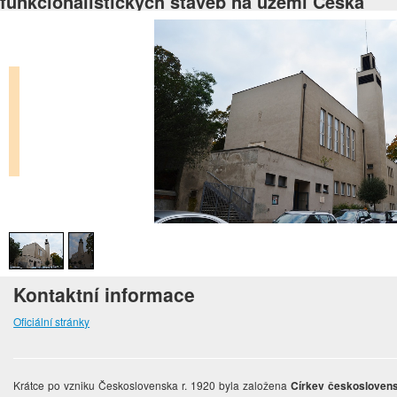
funkcionalistických staveb na území Česka
Kontaktní informace
Oficiální stránky
Krátce po vzniku Československa r. 1920 byla založena
Církev českoslovens