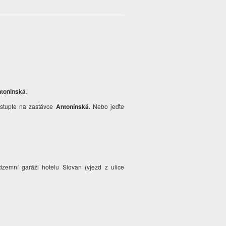
tonínská
.
vystupte na zastávce
Antonínská.
Nebo jeďte
dzemní garáži hotelu Slovan (vjezd z ulice