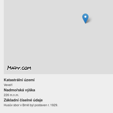
Katastrální území
Veveří
Nadmořská výška
226 m.n.m.
Základní číselné údaje
Husův sbor v Brně byl postaven r. 1929.