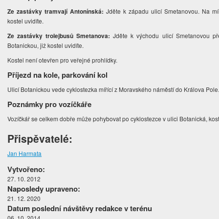
Ze zastávky tramvají Antonínská:
Jděte k západu ulicí Smetanovou. Na místě
kostel uvidíte.
Ze zastávky trolejbusů Smetanova:
Jděte k východu ulicí Smetanovou pře
Botanickou, již kostel uvidíte.
Kostel není otevřen pro veřejné prohlídky.
Příjezd na kole, parkování kol
Ulicí Botanickou vede cyklostezka mířící z Moravského náměstí do Králova Pole
Poznámky pro vozíčkáře
Vozíčkář se celkem dobře může pohybovat po cyklostezce v ulici Botanická, kost
Přispěvatelé:
Jan Harmata
Vytvořeno:
27. 10. 2012
Naposledy upraveno:
21. 12. 2020
Datum poslední návštěvy redakce v terénu
06. 10. 2014