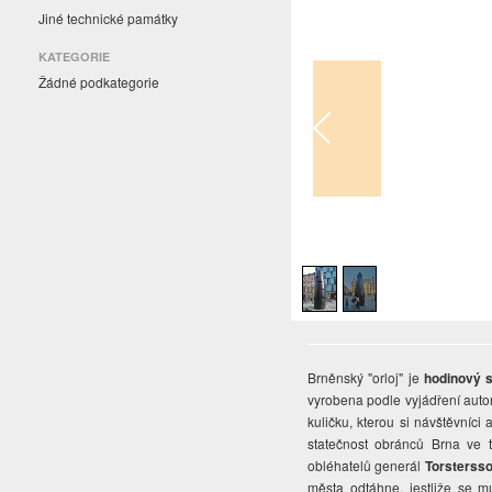
Jiné technické památky
KATEGORIE
Žádné podkategorie
1
/
2
Brněnský "orloj" je
hodinový 
vyrobena podle vyjádření autor
kuličku, kterou si návštěvníci
statečnost obránců Brna ve t
obléhatelů generál
Torsterss
města odtáhne, jestliže se m