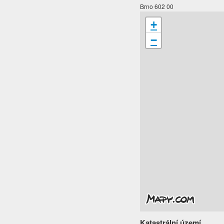
Brno 602 00
+
−
Katastrální území