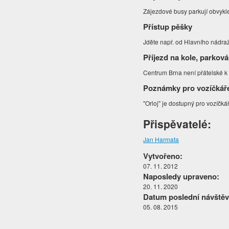
Zájezdové busy parkují obvykl
Přístup pěšky
Jděte např. od Hlavního nádraž
Příjezd na kole, parková
Centrum Brna není přátelské k c
Poznámky pro vozíčkář
"Orloj" je dostupný pro vozíčká
Přispěvatelé:
Jan Harmata
Vytvořeno:
07. 11. 2012
Naposledy upraveno:
20. 11. 2020
Datum poslední návštěv
05. 08. 2015