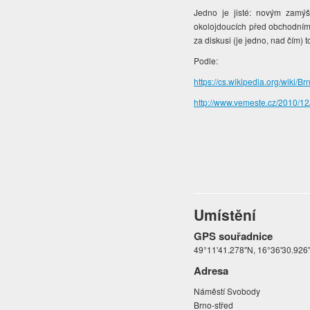
Jedno je jisté: novým zamý
okolojdoucích před obchodním 
za diskusi (je jedno, nad čím) t
Podle:
https://cs.wikipedia.org/wi
http://www.vemeste.cz/2010/12/
Umístění
GPS souřadnice
49°11'41.278"N, 16°36'30.926
Adresa
Náměstí Svobody
Brno-střed