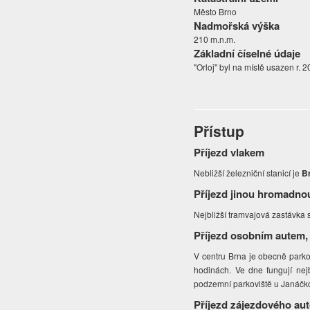
Město Brno
Nadmořská výška
210 m.n.m.
Základní číselné údaje
"Orloj" byl na místě usazen r. 
Přístup
Příjezd vlakem
Nebližší železniční stanicí je
Br
Příjezd jinou hromadno
Nejbližší tramvajová zastávka
Příjezd osobním autem,
V centru Brna je obecně parko
hodinách. Ve dne fungují nej
podzemní parkoviště u Janáčko
Příjezd zájezdového au