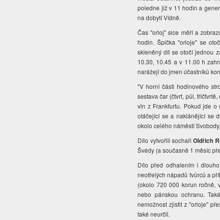
poledne již v 11 hodin a generá
na dobytí Vídně.
Čas "orloj" sice měří a zobra
hodin. Špička "orloje" se oto
skleněný díl se otočí jednou z
10.30, 10.45 a v 11.00 h zahra
narážejí do jmen účastníků konf
"V horní části hodinového str
sestava čar (čtvrt, půl, třičtv
vln z Frankfurtu. Pokud jde o 
otáčející se a naklánějící se d
okolo celého náměstí Svobody, 
Dílo vytvořili sochaři
Oldřich R
Švédy (a současně 1 měsíc pře
Dílo před odhalením i dlouh
neotřelých nápadů tvůrců a př
(okolo 720 000 korun ročně, v 
nebo pánskou ochranu. Také 
nemožnost zjistit z "orloje" 
také neurčil.