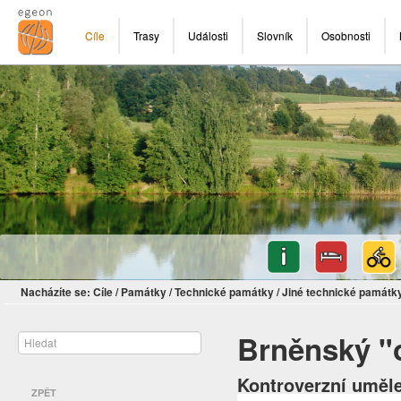
Cíle
Trasy
Události
Slovník
Osobnosti
Nacházíte se:
Cíle
/
Památky
/
Technické památky
/
Jiné technické památk
Brněnský "o
Kontroverzní uměl
ZPĚT