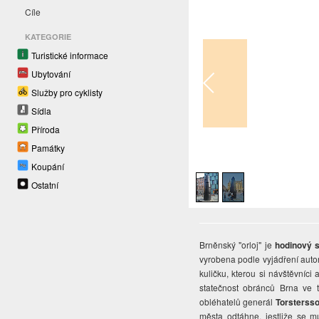
Cíle
KATEGORIE
Turistické informace
Ubytování
Služby pro cyklisty
Sídla
Příroda
Památky
1
/
2
Koupání
Ostatní
Brněnský "orloj" je
hodinový 
vyrobena podle vyjádření autor
kuličku, kterou si návštěvníci
statečnost obránců Brna ve t
obléhatelů generál
Torsterss
města odtáhne, jestliže se m