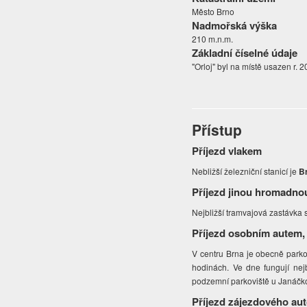
Město Brno
Nadmořská výška
210 m.n.m.
Základní číselné údaje
"Orloj" byl na místě usazen r. 
Přístup
Příjezd vlakem
Nebližší železniční stanicí je
Br
Příjezd jinou hromadno
Nejbližší tramvajová zastávka
Příjezd osobním autem,
V centru Brna je obecně parko
hodinách. Ve dne fungují nej
podzemní parkoviště u Janáčko
Příjezd zájezdového au