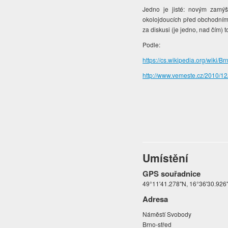
Jedno je jisté: novým zamý
okolojdoucích před obchodním 
za diskusi (je jedno, nad čím) t
Podle:
https://cs.wikipedia.org/wi
http://www.vemeste.cz/2010/12/
Umístění
GPS souřadnice
49°11'41.278"N, 16°36'30.926
Adresa
Náměstí Svobody
Brno-střed