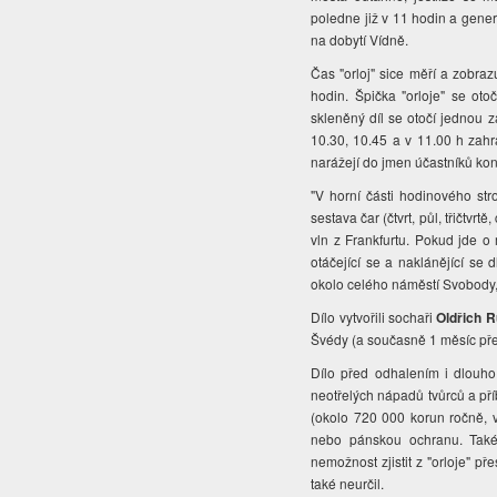
poledne již v 11 hodin a generá
na dobytí Vídně.
Čas "orloj" sice měří a zobra
hodin. Špička "orloje" se oto
skleněný díl se otočí jednou z
10.30, 10.45 a v 11.00 h zahra
narážejí do jmen účastníků konf
"V horní části hodinového str
sestava čar (čtvrt, půl, třičtv
vln z Frankfurtu. Pokud jde o 
otáčející se a naklánějící se d
okolo celého náměstí Svobody, 
Dílo vytvořili sochaři
Oldřich R
Švédy (a současně 1 měsíc pře
Dílo před odhalením i dlouh
neotřelých nápadů tvůrců a př
(okolo 720 000 korun ročně, v 
nebo pánskou ochranu. Také 
nemožnost zjistit z "orloje" 
také neurčil.