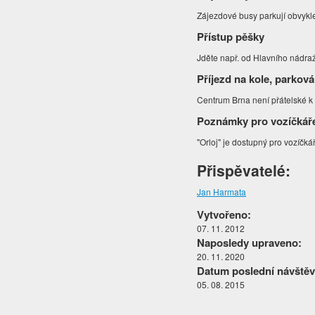
Zájezdové busy parkují obvykl
Přístup pěšky
Jděte např. od Hlavního nádraž
Příjezd na kole, parková
Centrum Brna není přátelské k c
Poznámky pro vozíčkář
"Orloj" je dostupný pro vozíčká
Přispěvatelé:
Jan Harmata
Vytvořeno:
07. 11. 2012
Naposledy upraveno:
20. 11. 2020
Datum poslední návštěv
05. 08. 2015