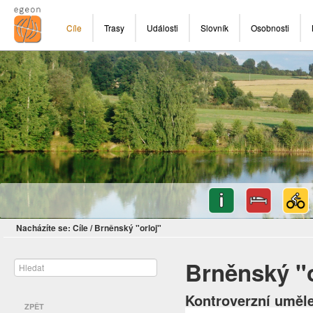
Cíle
Trasy
Události
Slovník
Osobnosti
Nacházíte se:
Cíle
/
Brněnský "orloj"
Brněnský "o
Kontroverzní uměl
ZPĚT