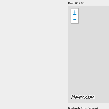
Brno 602 00
+
−
Katastrální území