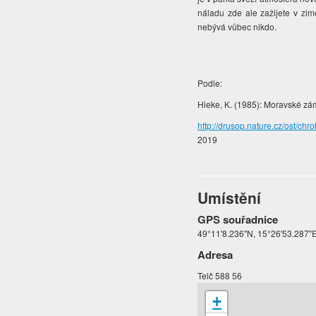
náladu zde ale zažijete v zim
nebývá vůbec nikdo.
Podle:
Hieke, K. (1985): Moravské zám
http://drusop.nature.cz/ost
2019
Umístění
GPS souřadnice
49°11'8.236"N, 15°26'53.287"
Adresa
Telč 588 56
+