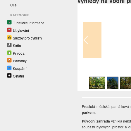
výhledy na vodní p
Cíle
KATEGORIE
Turistické informace
Ubytování
Služby pro cyklisty
Sídla
Příroda
Památky
Koupání
1
/
17
Ostatní
Proslulá městská památková 
parkem
.
Původní zahrada
vznikla někd
součástí bytových prostor a 