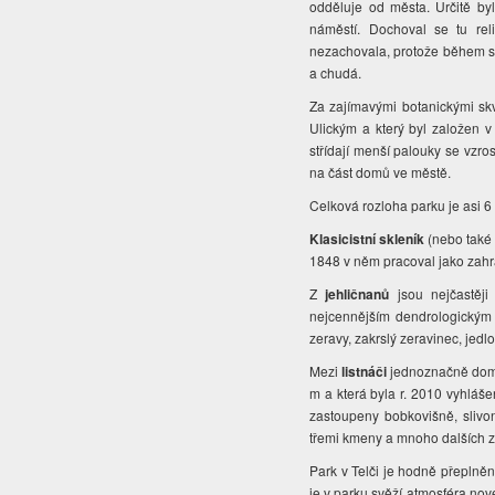
odděluje od města. Určitě by
náměstí. Dochoval se tu re
nezachovala, protože během s
a chudá.
Za zajímavými botanickými sk
Ulickým a který byl založen v
střídají menší palouky se vzr
na část domů ve městě.
Celková rozloha parku je asi 6
Klasicistní skleník
(nebo také 
1848 v něm pracoval jako zahrad
Z
jehličnanů
jsou nejčastěji
nejcennějším dendrologickým 
zeravy, zakrslý zeravinec, jed
Mezi
listnáči
jednoznačně do
m a která byla r. 2010 vyhláš
zastoupeny bobkovišně, slivo
třemi kmeny a mnoho dalších z
Park v Telči je hodně přeplněn
je v parku svěží atmosféra nov