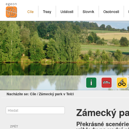
Cíle
Trasy
Události
Slovník
Osobnosti
Nacházíte se:
Cíle
/
Zámecký park v Telči
Zámecký par
Překrásné scenérie
ZPĚT