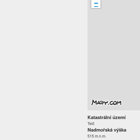
−
Katastrální území
Telč
Nadmořská výška
515 m.n.m.