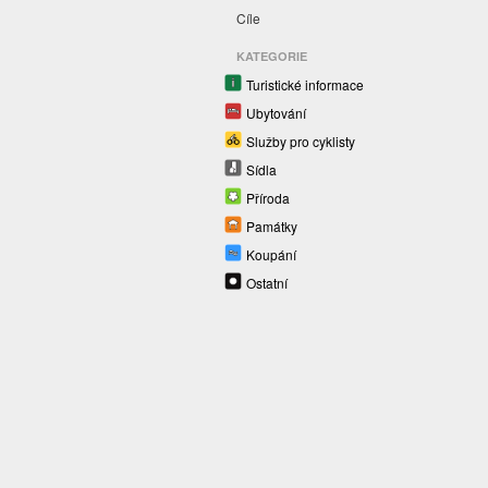
Cíle
KATEGORIE
Turistické informace
Ubytování
Služby pro cyklisty
Sídla
Příroda
Památky
Koupání
Ostatní