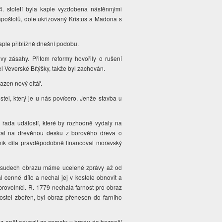
4. století byla kaple vyzdobena nástěnnými
 apoštolů, dole ukřižovaný Kristus a Madona s
kaple přibližně dnešní podobu.
ovy zásahy. Přitom reformy hovořily o rušení
l Veverské Bítýšky, takže byl zachován.
sazen nový oltář.
el, který je u nás povícero. Jenže stavba u
řada událostí, které by rozhodně vydaly na
val na dřevěnou desku z borového dřeva o
ik díla pravděpodobně financoval moravský
o o osudech obrazu máme ucelené zprávy až od
l cenné dílo a nechal jej v kostele obnovit a
brovolníci. R. 1779 nechala farnost pro obraz
kostel zbořen, byl obraz přenesen do farního
raz opět odvezli ze samoty u hradu do bezpečí