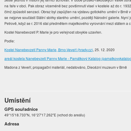
na faře v obci. Pak obraz víceméně bez povšimnutí visel v kostele až do r. 19
čímž způsobil senzaci. Obraz byl zapůjčen na výstavu gotického umění v Brně v l
se nejprve součástí Státní sbírky starého umění, později Národní galerie. Nyní
Petrově, když se r. 2016 stal předmětem majetkového vyrovnání mezi státem a c
Kostel Nanebevzetí P. Marie je pro veřejnost obvykle uzavřen.
Podle:
Kostel Nanebevzetí Panny Marie, Brno-Veveří (hrady.cz)
, 25. 12. 2020
areál kostela Nanebevzetí Panny Marie - Památkový Katalog (pamatkovykatalog
Madona z Veveří, propagační materiál, nedatováno, Diecézní muzeum v Brně
Umístění
GPS souřadnice
49°15'18.733"N, 16°27'17.262"E (vchod do areálu)
Adresa