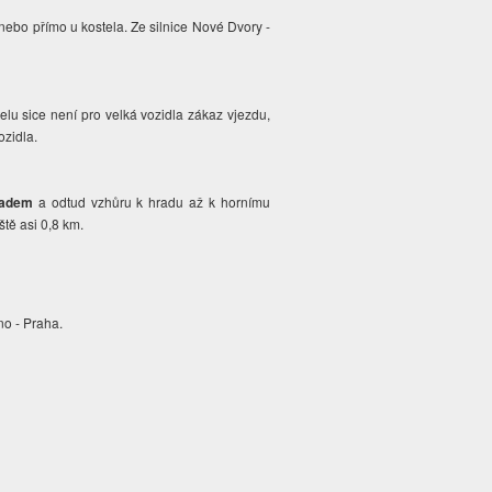
nebo přímo u kostela. Ze silnice Nové Dvory -
lu sice není pro velká vozidla zákaz vjezdu,
ozidla.
hradem
a odtud vzhůru k hradu až k hornímu
ště asi 0,8 km.
rno - Praha.