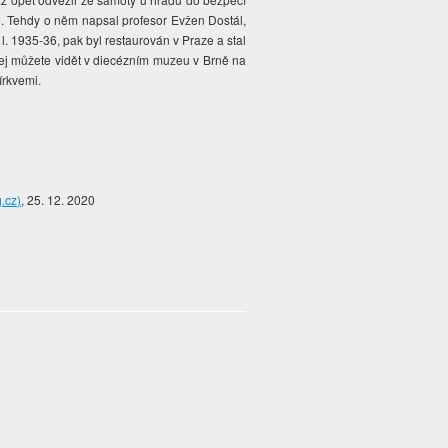
32. Tehdy o něm napsal profesor Evžen Dostál,
. 1935-36, pak byl restaurován v Praze a stal
 jej můžete vidět v diecézním muzeu v Brně na
írkvemi.
.cz)
, 25. 12. 2020