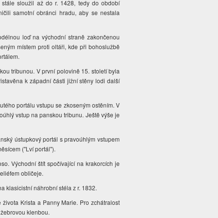
 stále sloužil až do r. 1428, tedy do období
ičili samotní obránci hradu, aby se nestala
podélnou loď na východní straně zakončenou
šeným místem proti oltáři, kde při bohoslužbě
ortálem.
ou tribunou. V první polovině 15. století byla
istavěna k západní části jižní stěny lodi další
nutého portálu vstupu se zkoseným ostěním. V
oúhlý vstup na panskou tribunu. Ještě výše je
mánský ústupkový portál s pravoúhlým vstupem
ěsícem ("Lví portál").
 Východní štít spočívající na krakorcích je
eliéfem obličeje.
 klasicistní náhrobní stéla z r. 1832.
 života Krista a Panny Marie. Pro zchátralost
u žebrovou klenbou.