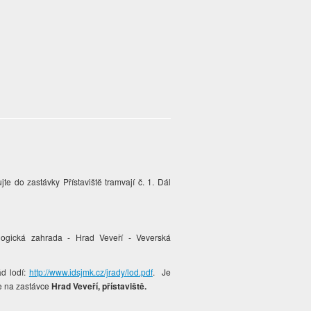
jte do zastávky Přístaviště tramvají č. 1. Dál
logická zahrada - Hrad Veveří - Veverská
ád lodí:
http://www.idsjmk.cz/jrady/lod.pdf
. Je
pte na zastávce
Hrad Veveří, přístaviště.