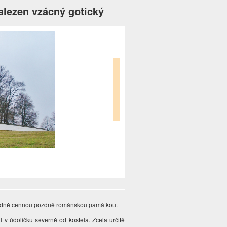
alezen vzácný gotický
dně cennou pozdně románskou památkou.
ral v údolíčku severně od kostela. Zcela určitě