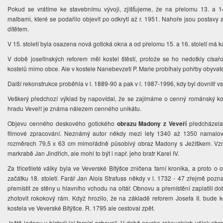
Pokud se vrátíme ke stavebnímu vývoji, zjišťujeme, že na přelomu 13. a 1
malbami, které se podařilo objevit po odkrytí až r. 1951. Nahoře jsou postavy
dítětem.
V 15. století byla osazena nová gotická okna a od přelomu 15. a 16. století má 
V době josefínských reforem měl kostel štěstí, protože se ho nedotkly císař
kostelů mimo obce. Ale v kostele Nanebevzetí P. Marie probíhaly pohřby obyvate
Další rekonstrukce proběhla v l. 1889-90 a pak v l. 1987-1996, kdy byl dovnitř v
Veškerý předchozí výklad by napovídal, že se zajímáme o cenný románský kost
hradu Veveří je známa nálezem cenného unikátu.
Objevu cenného deskového gotického
obrazu Madony z Veveří
předcházela 
filmové zpracování. Neznámý autor někdy mezi lety 1340 až 1350 namalo
rozměrech 79,5 x 63 cm mimořádně působivý obraz Madony s Ježíškem. Vzn
markrabě Jan Jindřich, ale mohl to být i např. jeho bratr Karel IV.
Za třicetileté války byla ve Veverské Bítýšce zničena farní kronika, a prot
začátku 18. století. Farář Jan Alois Strafuss někdy v l. 1732 - 47 zřejmě pozna
přemístit ze stěny u hlavního vchodu na oltář. Obnovu a přemístění zaplatili do
zhotovit rokokový rám. Když hrozilo, že na základě reforem Josefa II. bude 
kostela ve Veverské Bítýšce. R. 1795 ale cestoval zpět.
Ještě jednou v historii jej farníci schovali. V době prusko-rakouských válek ob