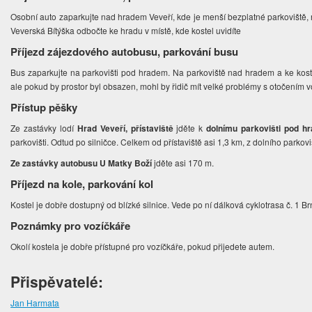
Osobní auto zaparkujte nad hradem Veveří, kde je menší bezplatné parkoviště, 
Veverská Bítýška odbočte ke hradu v místě, kde kostel uvidíte
Příjezd zájezdového autobusu, parkování busu
Bus zaparkujte na parkovišti pod hradem. Na parkoviště nad hradem a ke koste
ale pokud by prostor byl obsazen, mohl by řidič mít velké problémy s otočením v
Přístup pěšky
Ze zastávky lodí
Hrad Veveří, přístaviště
jděte k
dolnímu parkovišti pod 
parkovišti. Odtud po silničce. Celkem od přístaviště asi 1,3 km, z dolního parkovi
Ze zastávky autobusu U Matky Boží
jděte
asi 170 m.
Příjezd na kole, parkování kol
Kostel je dobře dostupný od blízké silnice. Vede po ní dálková cyklotrasa č. 1 B
Poznámky pro vozíčkáře
Okolí kostela je dobře přístupné pro vozíčkáře, pokud přijedete autem.
Přispěvatelé:
Jan Harmata