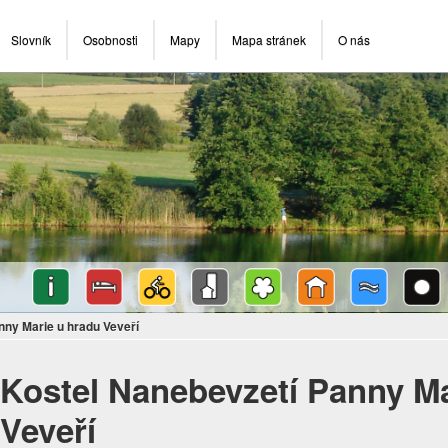
Slovník
Osobnosti
Mapy
Mapa stránek
O nás
nny Marie u hradu Veveří
Kostel Nanebevzetí Panny Ma
Veveří