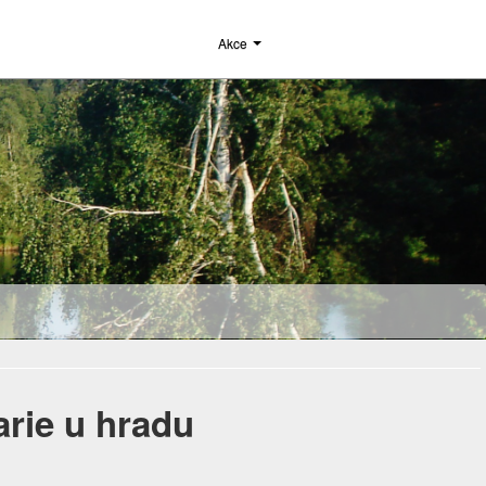
Akce
rie u hradu