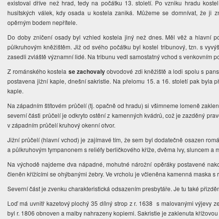
existoval dříve než hrad, tedy na počátku 13. století. Po vzniku hradu kostel
husitských válek, kdy osada u kostela zaniká. Můžeme se domnívat, že ji zn
opěrným bodem nepřítele.
Do doby zničení osady byl vzhled kostela jiný než dnes. Měl věž a hlavní 
půlkruhovým kněžištěm. Již od svého počátku byl kostel tribunový, tzn. s vyvý
zasedli zvláště významní lidé. Na tribunu vedl samostatný vchod s venkovním p
Z románského kostela
se zachovaly
obvodové zdi kněžiště a lodi spolu s pansk
postavena jižní kaple, dnešní sakristie. Na přelomu 15. a 16. století pak byla př
kaple.
Na západním štítovém průčelí (tj. opačně od hradu) si všimneme lomeně zakle
severní části průčelí je odkryto ostění z kamenných kvádrů, což je zazděný prav
v západním průčelí kruhový okenní otvor.
Jižní průčelí (hlavní vchod) je zajímavé tím, že sem byl dodatečně osazen ro
a půlkruhovým tympanonem s reliéfy berličkového kříže, dvěma lvy, sluncem a m
Na východě najdeme dva nápadné, mohutné nárožní opěráky postavené nakoso.
členěn křížícími se ohýbanými žebry. Ve vrcholu je včleněna kamenná maska s r
Severní část je zvenku charakteristická odsazením presbytáře. Je tu také přizděna
Loď má uvnitř kazetový plochý 35 dílný strop z r. 1638 s malovanými výjevy ze
byl r. 1806 obnoven a malby nahrazeny kopiemi. Sakristie je zaklenuta křížovo