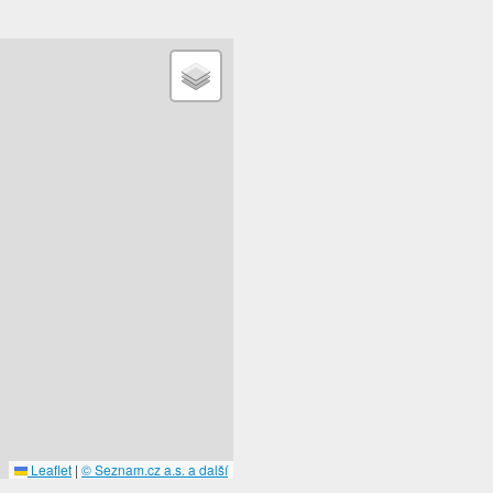
Leaflet
|
© Seznam.cz a.s. a další