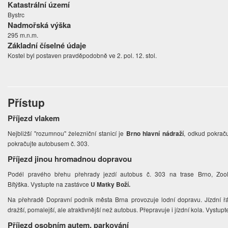
Katastrální území
Bystrc
Nadmořská výška
295 m.n.m.
Základní číselné údaje
Kostel byl postaven pravděpodobně ve 2. pol. 12. stol.
Přístup
Příjezd vlakem
Nejbližší "rozumnou" železniční stanicí je
Brno hlavní nádraží
, odkud pokraču
pokračujte autobusem č. 303.
Příjezd jinou hromadnou dopravou
Podél pravého břehu přehrady jezdí autobus č. 303 na trase Brno, Zoo
Bítýška. Vystupte na zastávce
U Matky Boží.
Na přehradě Dopravní podnik města Brna provozuje lodní dopravu. Jízdní ř
dražší, pomalejší, ale atraktivnější než autobus. Přepravuje i jízdní kola. Vystu
Příjezd osobním autem, parkování