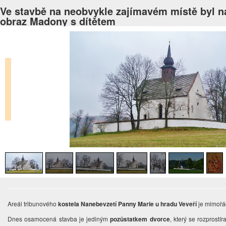
Ve stavbě na neobvykle zajímavém místě byl n
obraz Madony s dítětem
Areál tribunového
kostela Nanebevzetí Panny Marie u hradu Veveří
je mimořá
Dnes osamocená stavba je jediným
pozůstatkem dvorce
, který se rozprostí