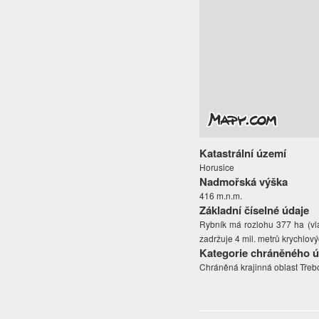
Katastrální území
Horusice
Nadmořská výška
416 m.n.m.
Základní číselné údaje
Rybník má rozlohu 377 ha (vl
zadržuje 4 mil. metrů krychlov
Kategorie chráněného 
Chráněná krajinná oblast Třeb