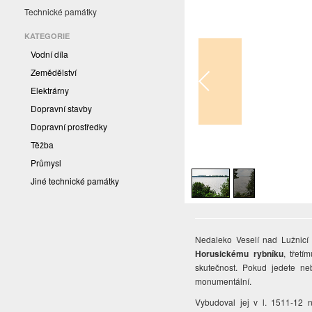
Technické památky
KATEGORIE
Vodní díla
Zemědělství
Elektrárny
Dopravní stavby
Dopravní prostředky
Těžba
1
/
2
Průmysl
Jiné technické památky
Nedaleko Veselí nad Lužnicí 
Horusickému rybníku
, třet
skutečnost. Pokud jedete neb
monumentální.
Vybudoval jej v l. 1511-12