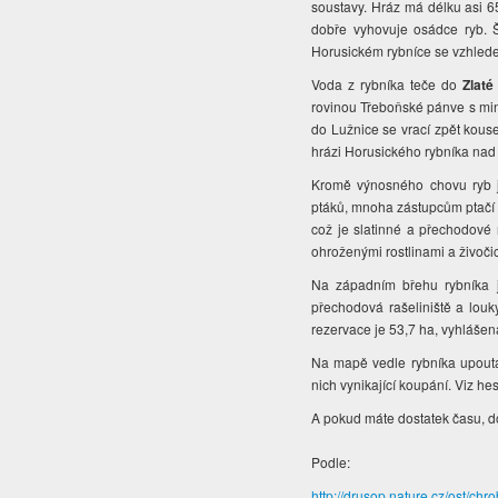
soustavy. Hráz má délku asi 6
dobře vyhovuje osádce ryb. Š
Horusickém rybníce se vzhledem
Voda z rybníka teče do
Zlaté
rovinou Třeboňské pánve s min
do Lužnice se vrací zpět kous
hrázi Horusického rybníka nad 
Kromě výnosného chovu ryb 
ptáků, mnoha zástupcům ptačí 
což je slatinné a přechodové
ohroženými rostlinami a živoči
Na západním břehu rybníka
přechodová rašeliniště a lou
rezervace je 53,7 ha, vyhlášena
Na mapě vedle rybníka upoutaj
nich vynikající koupání. Viz he
A pokud máte dostatek času, 
Podle:
http://drusop.nature.cz/ost/