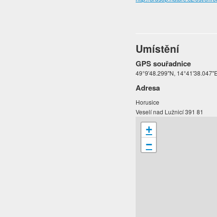
Umístění
GPS souřadnice
49°9'48.299"N, 14°41'38.047"
Adresa
Horusice
Veselí nad Lužnicí 391 81
+
−