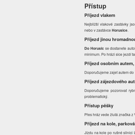
Přístup
Příjezd vlakem
Nejbližší vlakové zastávky js
nebo v zastávce
Horusice
.
Příjezd jinou hromadno
Do Horusic
se dostanete autob
minimum. Po hrázi sice jezdí t
Příjezd osobním autem,
Doporučujeme zajet autem do Ho
Příjezd zájezdového au
Doporučujeme pozorovat rybn
problematický.
Přístup pěšky
Přes hráz vede žlutá značka z Ve
Příjezd na kole, parková
Jízdu na kole po rušné silnici