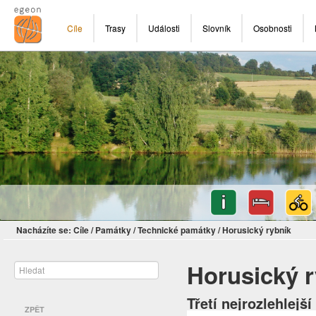
Cíle
Trasy
Události
Slovník
Osobnosti
Nacházíte se:
Cíle
/
Památky
/
Technické památky
/
Horusický rybník
Horusický r
Třetí nejrozlehlejš
ZPĚT