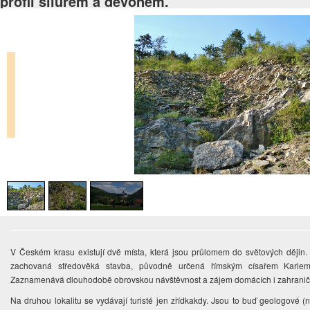
profil silurem a devonem.
V Českém krasu existují dvě místa, která jsou průlomem do světových dějin.
zachovaná středověká stavba, původně určená římským císařem Karlem
Zaznamenává dlouhodobě obrovskou návštěvnost a zájem domácích i zahraničn
Na druhou lokalitu se vydávají turisté jen zřídkakdy. Jsou to buď geologové (ne