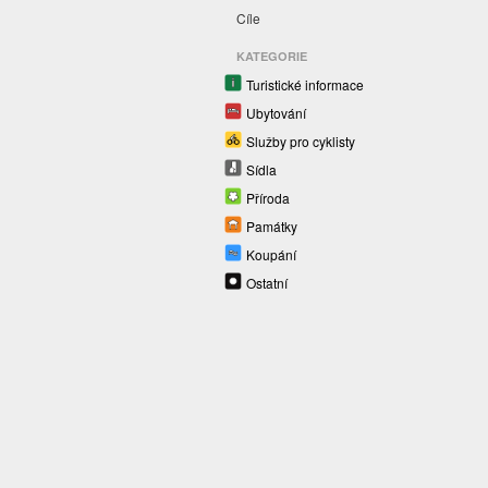
Cíle
KATEGORIE
Turistické informace
Ubytování
Služby pro cyklisty
Sídla
Příroda
Památky
Koupání
Ostatní