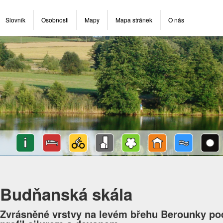
Slovník
Osobnosti
Mapy
Mapa stránek
O nás
Budňanská skála
Zvrásněné vrstvy na levém břehu Berounky pod