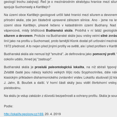
geologií trochu zabývají. Řeč je o mezinárodním stratotypu hranice mezi s
spojuje Suchomasty a Karlštejn?
Na území obce Karlštejn geologové určili také hranici mezi silurem a devone
přírodní skále, zde jen částečně upravené zářezem silnice. Ano - jsme na l
území obce Karlštejn, přesně řečeno v katastrálním území Budňany. Na
vápencová, místy břidlicová
Budňanská skála
. Probíhá v ní tatáž geologi
silurem a devonem
. Protože na Budňanské skále jsou vrstvy velmi
silně zvrá
linií jako na profilu u Suchomast, proto tamější Klonk dostal při určování mezin
1972 přednost. A to nejen před jinými profily ve světě, ale i před profilem v Karlš
Budňanská skála ale nemusí být "smutná". Je definována jako
pomocný profil
.
cokoliv událo, ihned jej "zastoupí".
Budňanská skála je
p
roslulá paleontologická lokalita
, na níž sbírali typov
Zvláště časté jsou nálezy kalichů velkých lilijic rodu Scyphocrinites, dále n
klasickým příkladem disharmonického zvrásnění vrstev. Lokalitu studovali již kl
J. Jahn, B. Bouček a další. V horní části skály jsou vidět čtvrtohorní vrstvy
pleistocénu.
Na skálu je vstup zakázán z důvodů bezpečnosti a ochrany profilu. Skála je sou
Podle:
http://lokality.geology.cz/169
, 20. 4. 2019