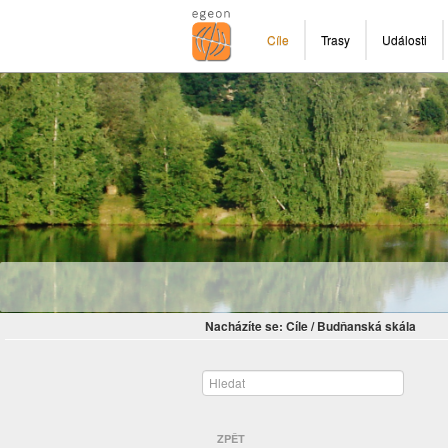
Cíle
Trasy
Události
Nacházíte se:
Cíle
/
Budňanská skála
ZPĚT