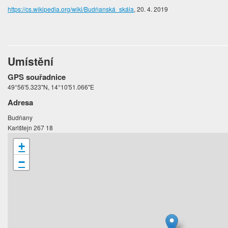
https://cs.wikipedia.org/wiki/Budňanská_skála
, 20. 4. 2019
Umístění
GPS souřadnice
49°56'5.323"N, 14°10'51.066"E
Adresa
Budňany
Karlštejn 267 18
+
−