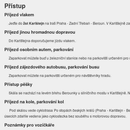
Přístup
Příjezd vlakem
Jeďte do
žst Karlštejn
na trati Praha - Zadní Třebaň - Beroun. V Karlštejně za
Příjezd jinou hromadnou dopravou
Do Karlštejna doporučujeme jízdu vlakem.
Příjezd osobním autem, parkování
Zaparkovat můžete buď u železniční stanice nebo na parkovišti určeném pro 
Příjezd zájezdového autobusu, parkování busu
Zaparkovat můžete na parkovišti určeném pro návštěvníky hradu.
Přístup pěšky
Skála se nachází na levém břehu Berounky u silničního mostu v Karlštejně. N
Příjezd na kole, parkování kol
Pod skálou vede cyklotrasa Po stopách českých králů (Praha - Karlštejn - Ber
úsecích zdařile vedena jako cyklostezka bez souběhu s motorovou dopravou.
Poznámky pro vozíčkáře