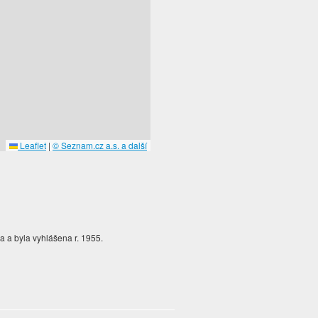
Leaflet
|
© Seznam.cz a.s. a další
a a byla vyhlášena r. 1955.