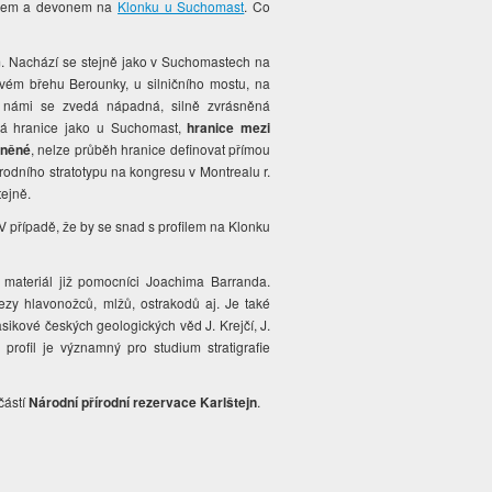
ilurem a devonem na
Klonku u Suchomast
. Co
m. Nachází se stejně jako v Suchomastech na
evém břehu Berounky, u silničního mostu, na
d námi se zvedá nápadná, silně zvrásněná
cká hranice jako u Suchomast,
hranice mezi
sněné
, nelze průběh hranice definovat přímou
árodního stratotypu na kongresu v Montrealu r.
tejně.
 V případě, že by se snad s profilem na Klonku
ý materiál již pomocníci Joachima Barranda.
álezy hlavonožců, mlžů, ostrakodů aj. Je také
asikové českých geologických věd J. Krejčí, J.
, profil je významný pro studium stratigrafie
částí
Národní přírodní rezervace Karlštejn
.