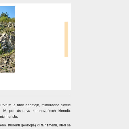
 Prvním je hrad Karlštejn, mimořádně skvěle
 IV. pro úschovu korunovačních klenotů.
ích turistů.
bo studenti geologie) či fajnšmekři, kteří se