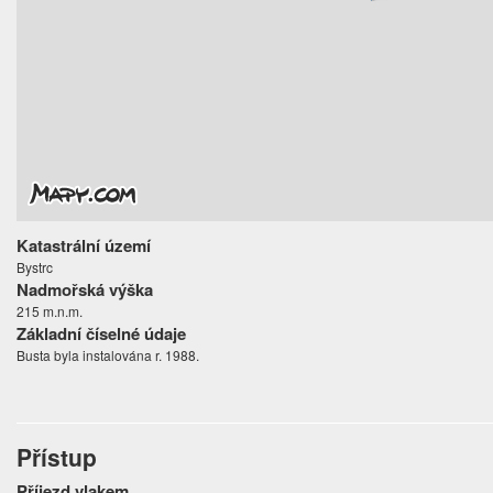
Katastrální území
Bystrc
Nadmořská výška
215 m.n.m.
Základní číselné údaje
Busta byla instalována r. 1988.
Přístup
Příjezd vlakem