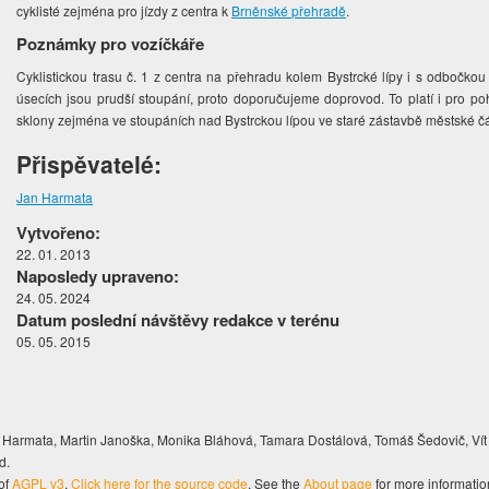
cyklisté zejména pro jízdy z centra k
Brněnské přehradě
.
Poznámky pro vozíčkáře
Cyklistickou trasu č. 1 z centra na přehradu kolem Bystrcké lípy i s odbočkou
úsecích jsou prudší stoupání, proto doporučujeme doprovod. To platí i pro poh
sklony zejména ve stoupáních nad Bystrckou lípou ve staré zástavbě městské čá
Přispěvatelé:
Jan Harmata
Vytvořeno:
22. 01. 2013
Naposledy upraveno:
24. 05. 2024
Datum poslední návštěvy redakce v terénu
05. 05. 2015
Harmata, Martin Janoška, Monika Bláhová, Tamara Dostálová, Tomáš Šedovič, Vít
d.
of
AGPL v3
.
Click here for the source code
. See the
About page
for more informatio