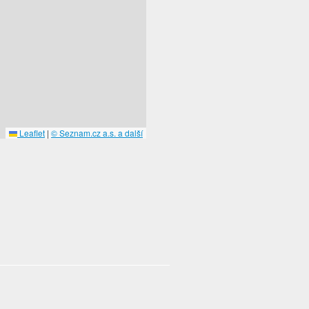
Leaflet
|
© Seznam.cz a.s. a další