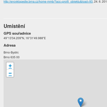
http://encyklopedie.brna.cz/home-mmb/?acc=profil_objektu&load=93
, 24. 6. 20
Umístění
GPS souřadnice
49°13'34.209"N, 16°31'49.988"E
Adresa
Brno-Bystrc
Brno 635 00
+
−