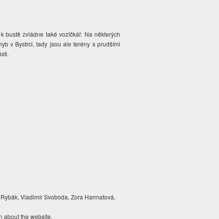
 k bustě zvládne také vozíčkář. Na některých
yb v Bystrci, tady jsou ale terény s prudšími
sti.
 Rybák, Vladimír Svoboda, Zora Harmatová,
n about the website.