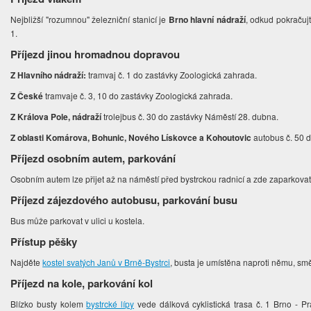
Nejbližší "rozumnou" železniční stanicí je
Brno hlavní nádraží
, odkud pokračuj
1.
Příjezd jinou hromadnou dopravou
Z Hlavního nádraží:
tramvaj č. 1 do zastávky Zoologická zahrada.
Z České
tramvaje č. 3, 10 do zastávky Zoologická zahrada.
Z Králova Pole, nádraží
trolejbus č. 30 do zastávky Náměstí 28. dubna.
Z oblasti Komárova, Bohunic, Nového Lískovce a Kohoutovic
autobus č. 50 d
Příjezd osobním autem, parkování
Osobním autem lze přijet až na náměstí před bystrckou radnicí a zde zaparkovat
Příjezd zájezdového autobusu, parkování busu
Bus může parkovat v ulici u kostela.
Přístup pěšky
Najděte
kostel svatých Janů v Brně-Bystrci
, busta je umístěna naproti němu, s
Příjezd na kole, parkování kol
Blízko busty kolem
bystrcké lípy
vede dálková cyklistická trasa č. 1 Brno - Pr