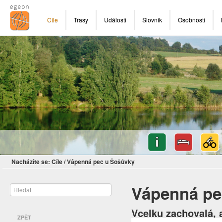
Cíle
Trasy
Události
Slovník
Osobnosti
Nacházíte se:
Cíle
/
Vápenná pec u Šošůvky
Vápenná pe
Vcelku zachovalá,
ZPĚT