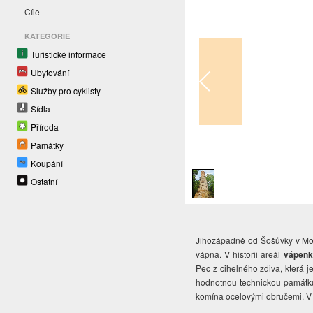
Cíle
KATEGORIE
Turistické informace
Ubytování
Služby pro cyklisty
Sídla
Příroda
Památky
1
/
1
Koupání
Ostatní
Jihozápadně od Šošůvky v M
vápna. V historii areál
vápenk
Pec z cihelného zdiva, která j
hodnotnou technickou památku,
komína ocelovými obručemi.
V