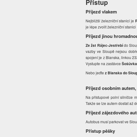
Přístup
Příjezd vlakem
Nejbližší železniční stanicí je
R
je lépe zvolit železniční stanici
Příjezd jinou hromadno
Ze žst Rájec-Jestřebí
do Slou
vazby ve Sloupě nejsou dobře
spojení je z Blanska, linkou 2
Vystupte na zastávce
Šošůvka,
Nebo jeďte
z Blanska
do Slou
Příjezd osobním autem,
Na přístupové polní silničce 
Takže se lze autem dostat až d
Příjezd zájezdového au
Autobus musí parkovat ve Slo
Přístup pěšky