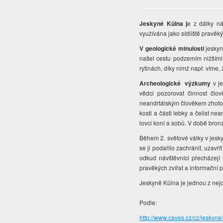
Jeskyně Kůlna j
e z dálky n
využívána jako sídliště pravěkýc
V geologické minulosti
jeskyn
našel cestu podzemím nižšími 
rytinách, díky nimž např. víme,
Archeologické výzkumy
v je
vědci pozorovat činnost člo
neandrtálským člověkem zhotov
kosti a části lebky a čelist n
lovci koní a sobů. V době bronz
Během 2. světové války v jeskyn
se ji podařilo zachránit, uzav
odkud návštěvníci přecházejí
pravěkých zvířat a informační p
Jeskyně Kůlna je jednou z nejc
Podle:
http://www.caves.cz/cz/jeskyne