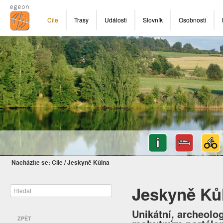
Cíle
Trasy
Události
Slovník
Osobnosti
Nacházíte se:
Cíle
/
Jeskyně Kůlna
Jeskyně Ků
Unikátní, archeol
ZPĚT