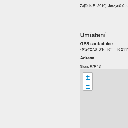
Zajíček, P. (2010): Jeskyně Če
Umístění
GPS souřadnice
49°24'27.843"N, 16°44'16.211
Adresa
Sloup 679 13
+
−