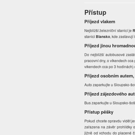
Přístup
Příjezd vlakem
Nejbližší železniční stanicí je
R
stanici
Blansko
, kde zastavují i
Příjezd jinou hromadno
Do nejbližší autobusové zast
pracovní dny, o víkendech cca
víkendech cca po 3 hodinách)
Příjezd osobním autem,
Auto zaparkujte u Sloupsko-šo
Příjezd zájezdového au
Bus zaparkujte u Sloupsko-šoš
Přístup pěšky
Pokud chcete opravdu vidět je
zařazena na závěr prohlídky o
jižně od vchodu do placené čá