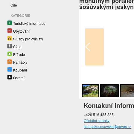
mohutným portálem
šošůvskými jesky
Cíle
KATEGORIE
Turistické informace
Ubytování
Služby pro cyklisty
Sídla
Příroda
Památky
Koupání
1
/
6
Ostatní
Kontaktní infor
+420 516 435 335
Oficiální stránky
sloupskososuvske@caves.cz