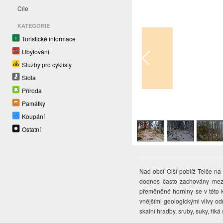
Cíle
KATEGORIE
Turistické informace
Ubytování
Služby pro cyklisty
Sídla
Příroda
Památky
1
/
4
Koupání
Ostatní
Nad obcí Olší poblíž Telče na
dodnes často zachovány meze
přeměněné horniny se v této k
vnějšími geologickými vlivy o
skalní hradby, sruby, suky, řík