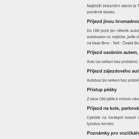
Nejbližší železniční stanicí je
poměrně daleko.
Příjezd jinou hromadno
Do Olší jezdí jen několik auto
autobusem co nejblíže, jeďte d
na trase Brno - Telč - České B
Příjezd osobním autem,
Auto lze celkem bez problémů z
Příjezd zájezdového au
Autobus lze celkem bez problé
Přístup pěšky
Z obce Olší jděte k vrcholu ně
Příjezd na kole, parková
Cyklisté na horských kolech
fyzickou kondici.
Poznámky pro vozíčkář