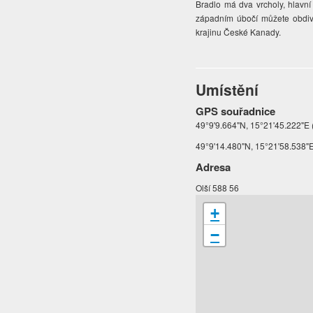
Bradlo má dva vrcholy, hlavní 
západním úbočí můžete obdivo
krajinu České Kanady.
Umístění
GPS souřadnice
49°9'9.664"N, 15°21'45.222"E (
49°9'14.480"N, 15°21'58.538"E 
Adresa
Olší 588 56
+
−