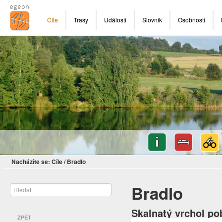
Cíle
Trasy
Události
Slovník
Osobnosti
Nacházíte se:
Cíle
/
Bradlo
Bradlo
Skalnatý vrchol po
ZPĚT