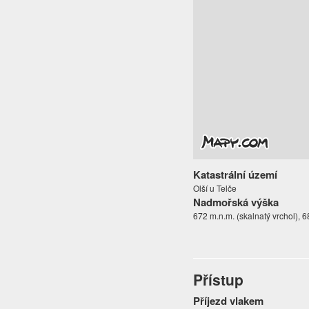
Katastrální území
Olší u Telče
Nadmořská výška
672 m.n.m. (skalnatý vrchol), 6
Přístup
Příjezd vlakem