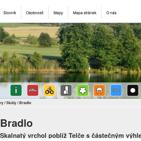
Slovník
Osobnosti
Mapy
Mapa stránek
O nás
vy
/
Skály
/
Bradlo
Bradlo
Skalnatý vrchol poblíž Telče s částečným výh