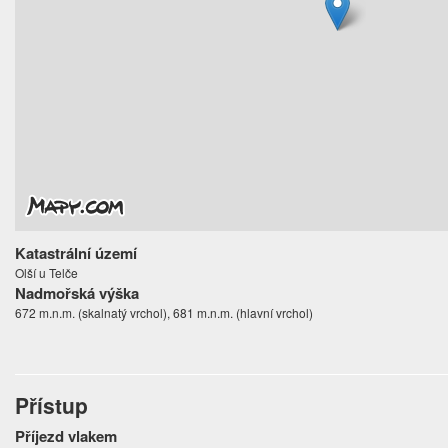
Katastrální území
Olší u Telče
Nadmořská výška
672 m.n.m. (skalnatý vrchol), 681 m.n.m. (hlavní vrchol)
Přístup
Příjezd vlakem