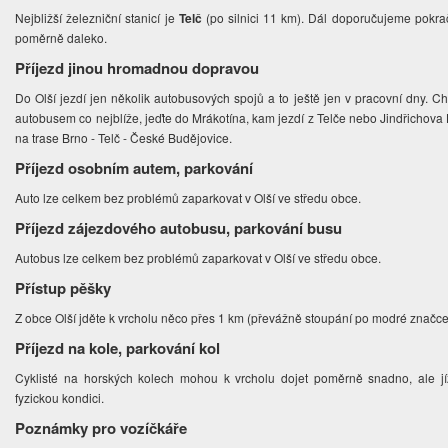
Nejbližší železniční stanicí je
Telč
(po silnici 11 km). Dál doporučujeme pokrač
poměrně daleko.
Příjezd jinou hromadnou dopravou
Do Olší jezdí jen několik autobusových spojů a to ještě jen v pracovní dny. C
autobusem co nejblíže, jeďte do Mrákotína, kam jezdí z Telče nebo Jindřichova H
na trase Brno - Telč - České Budějovice.
Příjezd osobním autem, parkování
Auto lze celkem bez problémů zaparkovat v Olší ve středu obce.
Příjezd zájezdového autobusu, parkování busu
Autobus lze celkem bez problémů zaparkovat v Olší ve středu obce.
Přístup pěšky
Z obce Olší jděte k vrcholu něco přes 1 km (převážně stoupání po modré značce
Příjezd na kole, parkování kol
Cyklisté na horských kolech mohou k vrcholu dojet poměrně snadno, ale j
fyzickou kondici.
Poznámky pro vozíčkáře