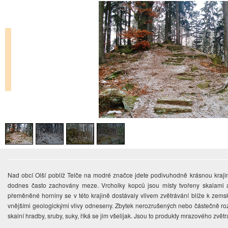
Nad obcí Olší poblíž Telče na modré značce jdete podivuhodně krásnou krajino
dodnes často zachovány meze. Vrcholky kopců jsou místy tvořeny skalami
přeměněné horniny se v této krajině dostávaly vlivem zvětrávání blíže k zem
vnějšími geologickými vlivy odneseny. Zbytek nerozrušených nebo částečně rozr
skalní hradby, sruby, suky, říká se jim všelijak. Jsou to produkty mrazového zvětr