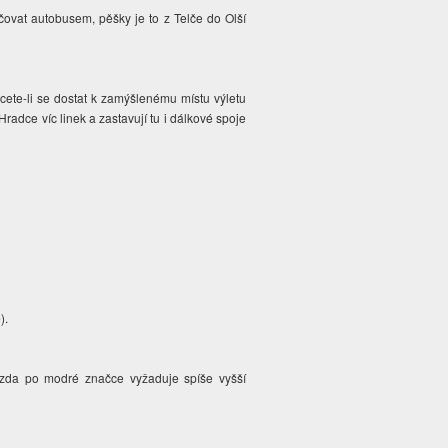
ovat autobusem, pěšky je to z Telče do Olší
hcete-li se dostat k zamýšlenému místu výletu
radce víc linek a zastavují tu i dálkové spoje
).
ízda po modré značce vyžaduje spíše vyšší