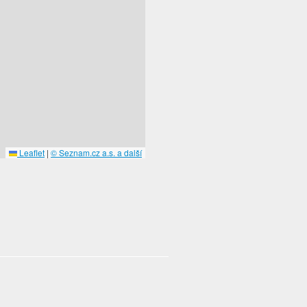
Leaflet
|
© Seznam.cz a.s. a další