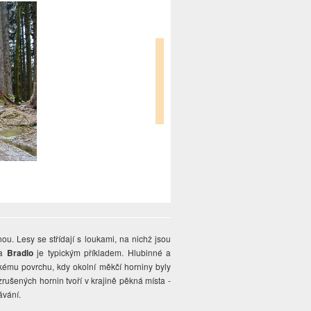
u. Lesy se střídají s loukami, na nichž jsou
 a
Bradlo
je typickým příkladem. Hlubinné a
skému povrchu, kdy okolní měkčí horniny byly
ušených hornin tvoří v krajině pěkná místa -
ávání.