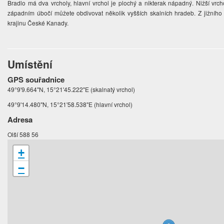
Bradlo má dva vrcholy, hlavní vrchol je plochý a nikterak nápadný. Nižší vrcho
západním úbočí můžete obdivovat několik vyšších skalních hradeb. Z jižního
krajinu České Kanady.
Umístění
GPS souřadnice
49°9'9.664"N, 15°21'45.222"E (skalnatý vrchol)
49°9'14.480"N, 15°21'58.538"E (hlavní vrchol)
Adresa
Olší 588 56
+
−