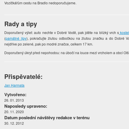
Vozíčkářům cestu na Bradlo nedoporučujeme.
Rady a tipy
Doporučený výlet: auto nechte v Dobré Vodě, pak jděte na blízký vrch s
koste
(
památné lípy
), pokračujte žlutou odbočkou na žlutou značku a do Dobré V
nejdříve po zelené, pak po modré značce, celkem 17 km.
Doporučený úkryt před nepohodou: na úbočí na louce mezi vrcholem a obcí Olší 
Přispěvatelé:
Jan Harmata
Vytvořeno:
26. 01. 2013
Naposledy upraveno:
20. 11. 2020
Datum poslední návštěvy redakce v terénu
30. 12. 2012