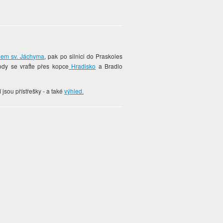
lem sv. Jáchyma
, pak po silnici do Praskoles
ody se vraťte přes kopce
Hradisko
a Bradlo
jsou přístřešky - a také
výhled.