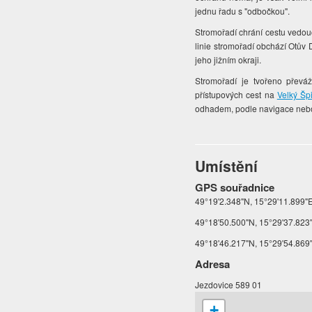
jednu řadu s "odbočkou".
Stromořadí chrání cestu vedouc
linie stromořadí obchází Otův
jeho jižním okraji.
Stromořadí je tvořeno převá
přístupových cest na
Velký Šp
odhadem, podle navigace nebo
Umístění
GPS souřadnice
49°19'2.348"N, 15°29'11.899"E 
49°18'50.500"N, 15°29'37.823"
49°18'46.217"N, 15°29'54.869"
Adresa
Jezdovice 589 01
+