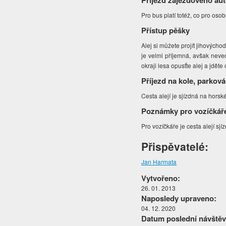
Příjezd zájezdového au
Pro bus platí totéž, co pro osob
Přístup pěšky
Alej si můžete projít jihových
je velmi příjemná, avšak neve
okraji lesa opusťte alej a jdě
Příjezd na kole, parková
Cesta alejí je sjízdná na horsk
Poznámky pro vozíčkář
Pro vozíčkáře je cesta alejí sj
Přispěvatelé:
Jan Harmata
Vytvořeno:
26. 01. 2013
Naposledy upraveno:
04. 12. 2020
Datum poslední návštěv