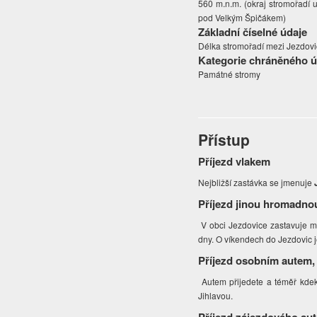
560 m.n.m. (okraj stromořadí u
pod Velkým Špičákem)
Základní číselné údaje
Délka stromořadí mezi Jezdovi
Kategorie chráněného 
Památné stromy
Přístup
Příjezd vlakem
Nejbližší zastávka se jmenuje
Příjezd jinou hromadno
V obci Jezdovice zastavuje mn
dny. O víkendech do Jezdovic 
Příjezd osobním autem,
Autem přijedete a téměř kdeko
Jihlavou.