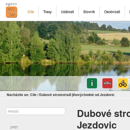
Cíle
Trasy
Události
Slovník
Osobnosti
Nacházíte se:
Cíle
/
Dubové stromořadí jihovýchodně od Jezdovic
Dubové str
Jezdovic
ZPĚT