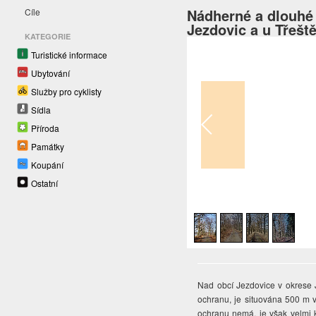
Nádherné a dlouhé 
Cíle
Jezdovic a u Třešt
KATEGORIE
Turistické informace
Ubytování
Služby pro cyklisty
Sídla
Příroda
Památky
Koupání
Ostatní
1
/
4
Nad obcí Jezdovice v okrese J
ochranu, je situována 500 m 
ochranu nemá, je však velmi kr