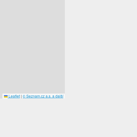
Leaflet
|
© Seznam.cz a.s. a další