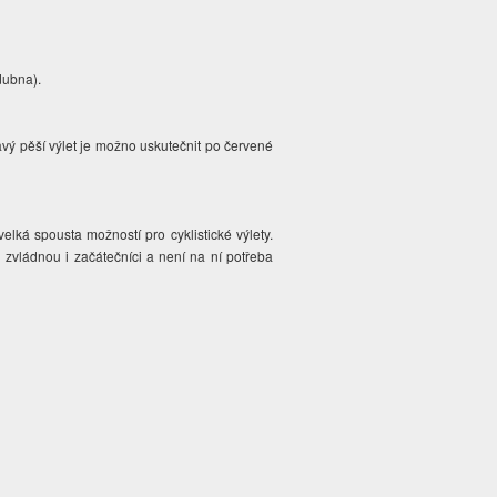
dubna).
avý pěší výlet je možno uskutečnit po červené
elká spousta možností pro cyklistické výlety.
 zvládnou i začátečníci a není na ní potřeba