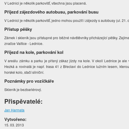
V Lednici je několik parkovišť, všechna jsou placená.
Příjezd zájezdového autobusu, parkování busu
V Lednici je několik parkovišť, jedno mohou použít i zájezdy s autobusy (ul. 21. 
Přístup pěšky
Zámek i skleník jsou přístupné pro běžné návštěvníky přicházející pěšky. Zajím
značce Valtice - Lednice.
Příjezd na kole, parkování kol
V areálu zámku a parku je přísný zákaz jízdy na kole. V okolí Lednice je ale v
Hezká a rovinatá je např. trasa 41 z Břeclavi do Lednice lužním lesem, kterou
horské kolo, stačí silniční.
Poznámky pro vozíčkáře
Skleník je bezbariérový.
Přispěvatelé:
Jan Harmata
Vytvořeno:
15. 03. 2013