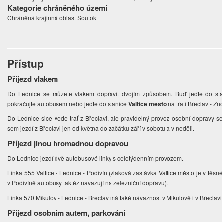
Kategorie chráněného území
Chráněná krajinná oblast Soutok
Přístup
Příjezd vlakem
Do Lednice se můžete vlakem dopravit dvojím způsobem. Buď jeďte do st
pokračujte autobusem nebo jeďte do stanice
Valtice město
na trati Břeclav - Z
Do Lednice sice vede trať z Břeclavi, ale pravidelný provoz osobní dopravy se
sem jezdí z Břeclavi jen od května do začátku září v sobotu a v neděli.
Příjezd jinou hromadnou dopravou
Do Lednice jezdí dvě autobusové linky s celotýdenním provozem.
Linka 555 Valtice - Lednice - Podivín (vlaková zastávka Valtice město je v těsné 
v Podivíně autobusy taktéž navazují na železniční dopravu).
Linka 570 Mikulov - Lednice - Břeclav má také návaznost v Mikulově i v Břeclavi
Příjezd osobním autem, parkování