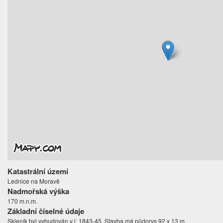
Katastrální území
Lednice na Moravě
Nadmořská výška
170 m.n.m.
Základní číselné údaje
Skleník byl vybudován v l. 1843-45. Stavba má půdorys 92 x 13 m.