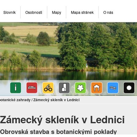
Slovník
Osobnosti
Mapy
Mapa stránek
O nás
botanické zahrady
/
Zámecký skleník v Lednici
Zámecký skleník v Lednici
Obrovská stavba s botanickými poklady