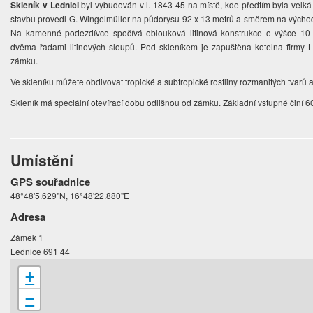
Skleník v Lednici
byl vybudován v l. 1843-45 na místě, kde předtím byla velká 
stavbu provedl G. Wingelmüller na půdorysu 92 x 13 metrů a směrem na východ
Na kamenné podezdívce spočívá oblouková litinová konstrukce o výšce 10 
dvěma řadami litinových sloupů. Pod skleníkem je zapuštěna kotelna firmy Li
zámku.
Ve skleníku můžete obdivovat tropické a subtropické rostliny rozmanitých tvarů 
Skleník má speciální otevírací dobu odlišnou od zámku. Základní vstupné činí 60
Umístění
GPS souřadnice
48°48'5.629"N, 16°48'22.880"E
Adresa
Zámek 1
Lednice 691 44
+
−