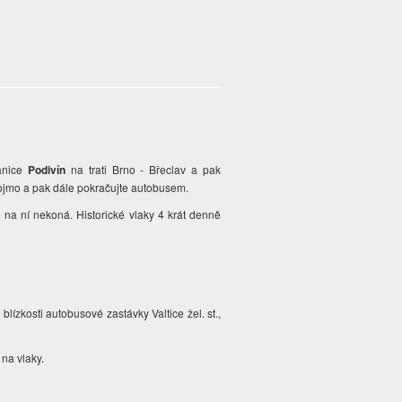
anice
Podivín
na trati Brno - Břeclav a pak
nojmo a pak dále pokračujte autobusem.
 na ní nekoná. Historické vlaky 4 krát denně
blízkosti autobusové zastávky Valtice žel. st.,
 na vlaky.