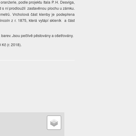
oranžerie, podle projektu Itala P. H. Desviga,
 s ní prodloužil zastavěnou plochu u zámku.
metrů. Vrcholová část klenby je podepřena
ncoln z r. 1875, která vytápí skleník a část
a barev. Jsou pečlivě pěstovány a ošetřovány.
 Kč (r. 2018).