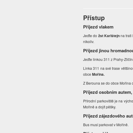
Přístup
Příjezd vlakem
Jeďte do
žst Karlštejn
na trati
nikoliv.
Příjezd jinou hromadno
Jeďte linkou 311 z Prahy-Zličí
Linka 311 na své trase většino
obce
Mořina.
Z Berouna se do obce Mořina 
Příjezd osobním autem,
Přírodní parkoviště je na výc
Mořině a dojít pěšky.
Příjezd zájezdového au
Bus musí parkovat v Mořině.