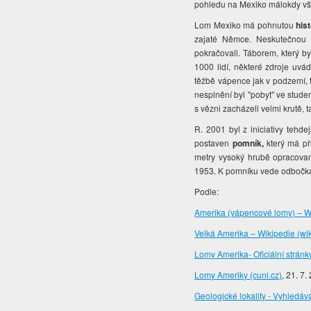
pohledu na Mexiko málokdy všim
Lom Mexiko má pohnutou
hist
zajaté Němce. Neskutečnou os
pokračovali. Táborem, který b
1000 lidí, některé zdroje uvá
těžbě vápence jak v podzemí, t
nesplnění byl "pobyt" ve stud
s vězni zacházeli velmi krutě
R. 2001 byl z iniciativy teh
postaven
pomník,
který má př
metry vysoký hrubě opracova
1953. K pomníku vede odbočka
Podle:
Amerika (vápencové lomy) – Wi
Velká Amerika – Wikipedie (wik
Lomy Amerika- Oficiální strán
Lomy Ameriky (cuni.cz)
, 21. 7.
Geologické lokality - Vyhledáv