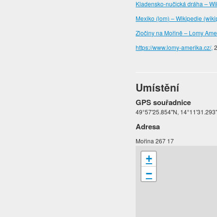
Kladensko-nučická dráha – Wik
Mexiko (lom) – Wikipedie (wiki
Zločiny na Mořině – Lomy Amer
https://www.lomy-amerika.cz/,
2
Umístění
GPS souřadnice
49°57'25.854"N, 14°11'31.293
Adresa
Mořina 267 17
+
−