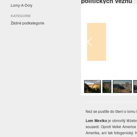
politických vězňů
Lomy-A-Doly
KATEGORIE
Žádné podkategorie
1
/
10
Než se pustíte do čtení o lom
Lom Mexiko
je obrovitý těžeb
sousedí. Oproti Velké Americe s
Amerika, ani tak fotogenický. 