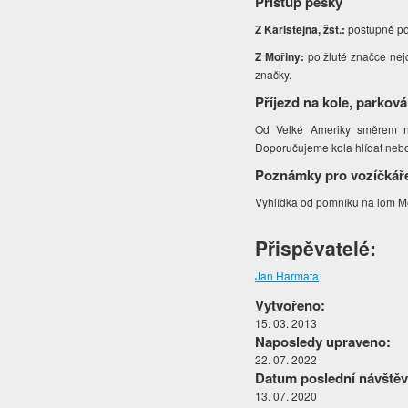
Přístup pěšky
Z Karlštejna, žst.:
postupně po 
Z Mořiny:
po žluté značce nejd
značky.
Příjezd na kole, parková
Od Velké Ameriky směrem na
Doporučujeme kola hlídat neb
Poznámky pro vozíčkář
Vyhlídka od pomníku na lom M
Přispěvatelé:
Jan Harmata
Vytvořeno:
15. 03. 2013
Naposledy upraveno:
22. 07. 2022
Datum poslední návštěv
13. 07. 2020