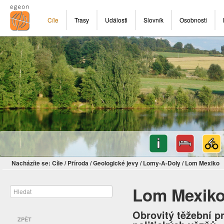
Cíle
Trasy
Události
Slovník
Osobnosti
Nacházíte se:
Cíle
/
Příroda
/
Geologické jevy
/
Lomy-A-Doly
/
Lom Mexiko
Lom Mexik
Obrovitý těžební p
ZPĚT