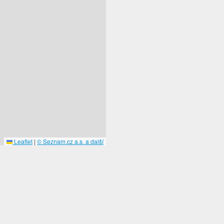
Leaflet
|
© Seznam.cz a.s. a další