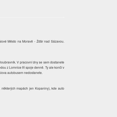
- Nové Město na Moravě - Žďár nad Sázavou.
 Doubravník. V pracovní dny se sem dostanete
ou z Lomnice tři spoje denně. Ty ale končí v
alova autobusem nedostanete.
 některých mapách jen Kopaniny), kde auto