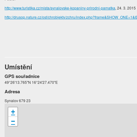
http://www.turistika.cz/mista/synalovske-kopaniny-prirodni-pamatka
, 24. 3. 2015
http://drusop.nature.cz/ost/chrobjekty/zchru/index.php?frame&SHOW_ONE=1&
Umístění
GPS souřadnice
49°26'13.765"N 16°24'27.470"E
Adresa
Synalov 679 23
+
−