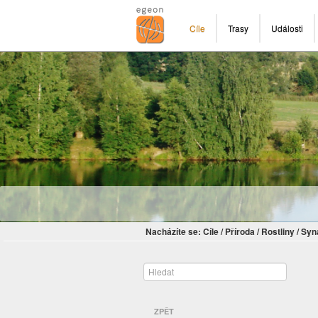
Cíle
Trasy
Události
Nacházíte se:
Cíle
/
Příroda
/
Rostliny
/
Syn
ZPĚT