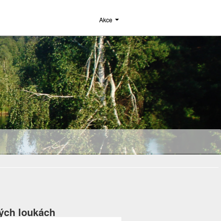
Akce
tých loukách