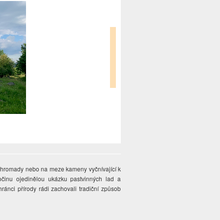
 hromady nebo na meze kameny vyčnívající k
očinu ojedinělou ukázku pastvinných lad a
ránci přírody rádi zachovali tradiční způsob