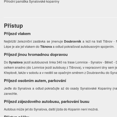
Přírodní památka Synalovské kopaniny
Přístup
Příjezd vlakem
Nejbližší železniční zastávka se jmenuje
Doubravník
a leží na trati Tišnov 
Lépe je ale jet vlakem do
Tišnova
a odtud pokračovat autobusovým spojením.
Příjezd jinou hromadnou dopravou
Do
Synalova
jezdí autobusová linka 340 na trase Lomnice - Synalov - Běleč -
celkem snadno (do Lomnice jezdí autobusy z Tišnova), v nepracovní dny sem jed
Křeptově, takže v sobotu a v neděli se opačným směrem z Doubravníku do Syn
Příjezd osobním autem, parkování
Jeďte do Synalova a odtud pokračujte až do osady Synalovské Kopaniny (na
zanechte.
Příjezd zájezdového autobusu, parkování busu
Autobus může jet do Synalova, další jízda do Kopanin není možná.