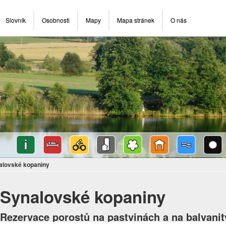
Slovník
Osobnosti
Mapy
Mapa stránek
O nás
alovské kopaniny
Synalovské kopaniny
Rezervace porostů na pastvinách a na balvani