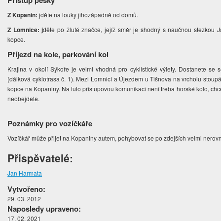
Přístup pěšky
Z Kopanin:
jděte na louky jihozápadně od domů.
Z Lomnice: j
děte po žluté značce, jejíž směr je shodný s naučnou stezkou 
kopce.
Příjezd na kole, parkování kol
Krajina v okolí Sýkoře je velmi vhodná pro cyklistické výlety. Dostanete se
(dálková cyklotrasa č. 1). Mezi Lomnicí a Újezdem u Tišnova na vrcholu stoup
kopce na Kopaniny. Na tuto přístupovou komunikaci není třeba horské kolo, chcet
neobejdete.
Poznámky pro vozíčkáře
Vozíčkář může přijet na Kopaniny autem, pohybovat se po zdejších velmi nerov
Přispěvatelé:
Jan Harmata
Vytvořeno:
29. 03. 2012
Naposledy upraveno:
17. 02. 2021