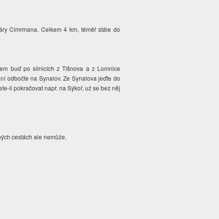
Járy Cimrmana. Celkem 4 km, téměř stále do
 sem buď po silnicích z Tišnova a z Lomnice
ání odbočte na Synalov. Ze Synalova jeďte do
e-li pokračovat např. na Sýkoř, už se bez něj
ných cestách ale nemůže.