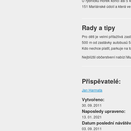
U rybníčku Horek končí asi 5 
151 Mariánské údolí a která ve
Rady a tipy
Pro děti je velmi přitažlivá za
500 m od zastávky autobusů 55
Kdo nechce platit, parkuje na 
Nejbližší občerstvení nabízí 
Přispěvatelé:
Jan Harmata
Vytvořeno:
30. 09. 2011
Naposledy upraveno:
13. 01. 2021
Datum poslední návštěv
03. 09. 2011