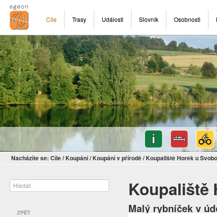
Cíle
Trasy
Události
Slovník
Osobnosti
Nacházíte se:
Cíle
/
Koupání
/
Koupání v přírodě
/
Koupaliště Horek u Svob
Koupaliště
Malý rybníček v úd
ZPĚT