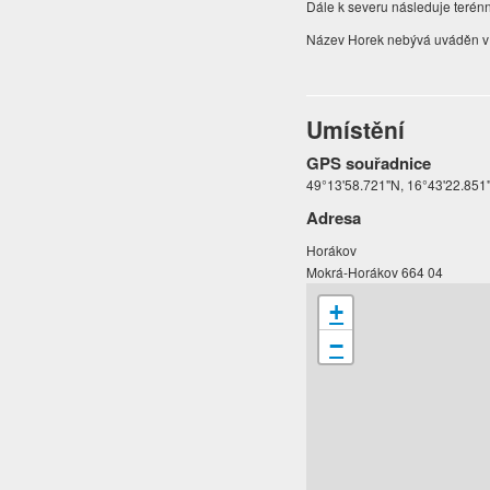
Dále k severu následuje terénní
Název Horek nebývá uváděn v
Umístění
GPS souřadnice
49°13'58.721"N, 16°43'22.851"
Adresa
Horákov
Mokrá-Horákov 664 04
+
−