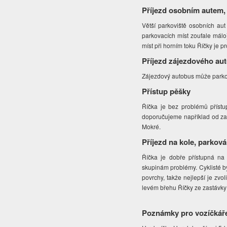
Příjezd osobním autem,
Větší parkoviště osobních aut
parkovacích míst zoufale málo
míst při horním toku Říčky je 
Příjezd zájezdového au
Zájezdový autobus může parkov
Přístup pěšky
Říčka je bez problémů přístu
doporučujeme například od zas
Mokré.
Příjezd na kole, parková
Říčka je dobře přístupná na
skupinám problémy. Cyklisté by
povrchy, takže nejlepší je zv
levém břehu Říčky ze zastávky
Poznámky pro vozíčkář