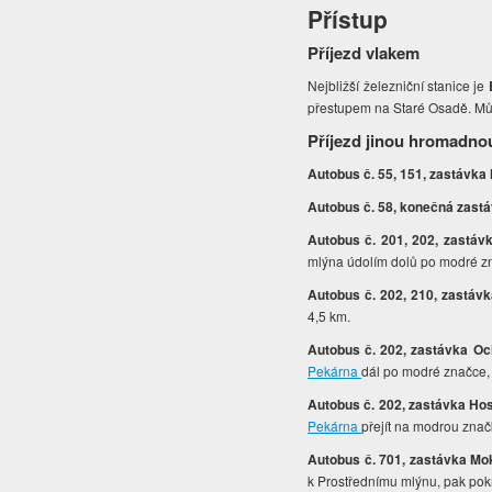
Přístup
Příjezd vlakem
Nejbližší železniční stanice je
přestupem na Staré Osadě. Můž
Příjezd jinou hromadno
Autobus č. 55, 151, zastávka
Autobus č. 58, konečná zastá
Autobus č. 201, 202, zastáv
mlýna údolím dolů po modré z
Autobus č. 202, 210, zastáv
4,5 km.
Autobus č. 202, zastávka O
Pekárna
dál po modré značce,
Autobus č. 202, zastávka Hos
Pekárna
přejít na modrou znač
Autobus č. 701, zastávka Mo
k Prostřednímu mlýnu, pak pok