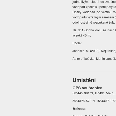
jednotlivými stupni do značné
vodopád zpočátku peřejnatý rá
Úpský vodopád po většinu ro
vodopádu výrazným zářezem (peř
odolnost silně rozpukané žuly.
Na dně Obřího dolu se nachá
vysoká 45 m
.
Podle:
Janoška, M. (2008): Nejkrásně
Autor příspěvku: Martin Janoš
Umístění
GPS souřadnice
50°44'9.381"N, 15°43'0.569"E 
50°43'50.573"N, 15°43'37.009"
Adresa