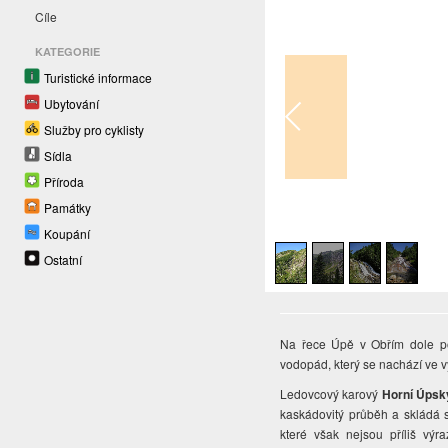
Cíle
KATEGORIE
Turistické informace
Ubytování
Služby pro cyklisty
Sídla
Příroda
Památky
1
/
4
Koupání
Ostatní
Na řece Úpě v Obřím dole po
vodopád, který se nachází ve 
Ledovcový karový
Horní Úps
kaskádovitý průběh a skládá s
které však nejsou příliš výr