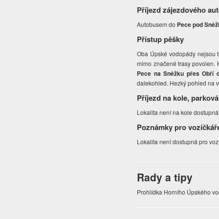
Příjezd zájezdového au
Autobusem do
Pece pod Sněž
Přístup pěšky
Oba Úpské vodopády nejsou tur
mimo značené trasy povolen. H
Pece na Sněžku přes Obří d
dalekohled. Hezký pohled na v
Příjezd na kole, parková
Lokalita není na kole dostupná
Poznámky pro vozíčkář
Lokalita není dostupná pro voz
Rady a tipy
Prohlídka Horního Úpského vo