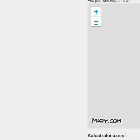
Pec pod Sněžkou 542 21
+
−
Katastrální území