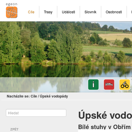
Cíle
Trasy
Události
Slovník
Osobnosti
Nacházíte se:
Cíle
/
Úpské vodopády
Úpské vod
Bílé stuhy v Obřím
ZPĚT