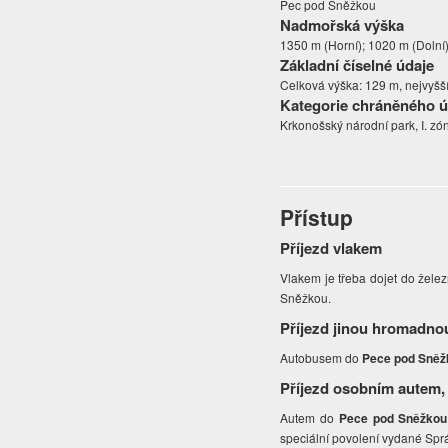
Pec pod Sněžkou
Nadmořská výška
1350 m (Horní); 1020 m (Dolní
Základní číselné údaje
Celková výška: 129 m, nejvyšš
Kategorie chráněného 
Krkonošský národní park, I. zó
Přístup
Příjezd vlakem
Vlakem je třeba dojet do želez
Sněžkou.
Příjezd jinou hromadno
Autobusem do
Pece pod Sněž
Příjezd osobním autem,
Autem do
Pece pod Sněžkou
speciální povolení vydané Sp