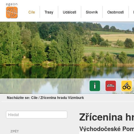
Cíle
Trasy
Události
Slovník
Osobnosti
Nacházíte se:
Cíle
/
Zřícenina hradu Vízmburk
Zřícenina 
Východočeské Pomp
ZPĚT