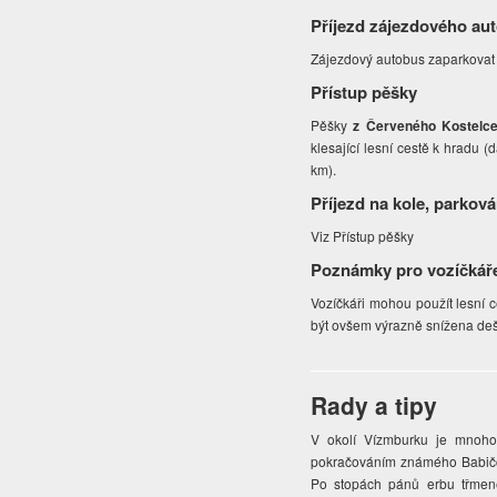
Příjezd zájezdového au
Zájezdový autobus zaparkovat
Přístup pěšky
Pěšky
z Červeného Kostelc
klesající lesní cestě k hradu (
km).
Příjezd na kole, parková
Viz Přístup pěšky
Poznámky pro vozíčkář
Vozíčkáři mohou použít lesní ce
být ovšem výrazně snížena deš
Rady a tipy
V okolí Vízmburku je mnoho
pokračováním známého Babičči
Po stopách pánů erbu třmen