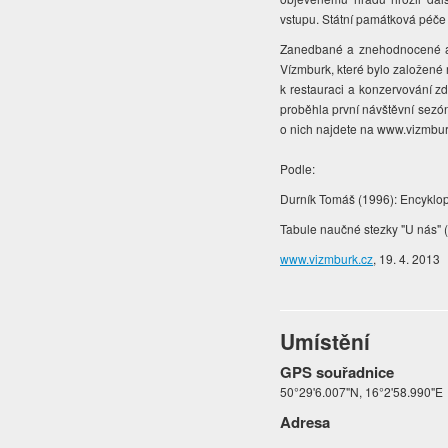
vstupu. Státní památková péče
Zanedbané a znehodnocené arc
Vízmburk, které bylo založené 
k restauraci a konzervování zd
proběhla první návštěvní sezó
o nich najdete na www.vizmbur
Podle:
Durník Tomáš (1996): Encyklope
Tabule naučné stezky "U nás" 
www.vizmburk.cz
, 19. 4. 2013
Umístění
GPS souřadnice
50°29'6.007"N, 16°2'58.990"E
Adresa