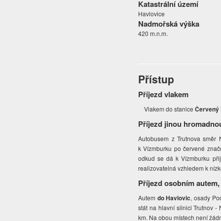
Katastrální území
Havlovice
Nadmořská výška
420 m.n.m.
Přístup
Příjezd vlakem
Vlakem do stanice
Červený
Příjezd jinou hromadno
Autobusem z Trutnova směr 
k Vízmburku po červené značc
odkud se dá k Vízmburku přij
realizovatelná vzhledem k nízké
Příjezd osobním autem,
Autem
do Havlovic
, osady Po
stát na hlavní silnici Trutnov 
km. Na obou místech není žádné