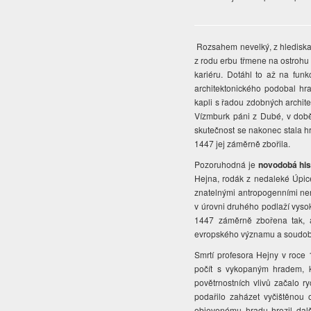
Rozsahem nevelký, z hlediska
z rodu erbu třmene na ostrohu 
kariéru. Dotáhl to až na funk
architektonického podobal h
kapli s řadou zdobných architek
Vízmburk páni z Dubé, v době
skutečnost se nakonec stala h
1447 jej záměrně zbořila.
Pozoruhodná je
novodobá his
Hejna, rodák z nedaleké Úpic
znatelnými antropogenními ner
v úrovni druhého podlaží vysok
1447 záměrně zbořena tak, a
evropského významu a soudob
Smrtí profesora Hejny v roce
počít s vykopaným hradem, k
povětrnostních vlivů začalo r
podařilo zaházet vyčištěnou 
objevenému hradu hrozil dalš