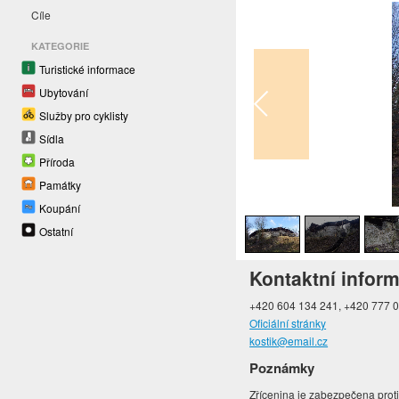
Cíle
KATEGORIE
Turistické informace
Ubytování
Služby pro cyklisty
Sídla
Příroda
Památky
1
/
5
Koupání
Ostatní
Kontaktní infor
+420 604 134 241, +420 777 
Oficiální stránky
kostik@email.cz
Poznámky
Zřícenina je zabezpečena prot