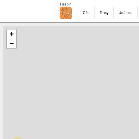
Cíle
Trasy
Události
+
−