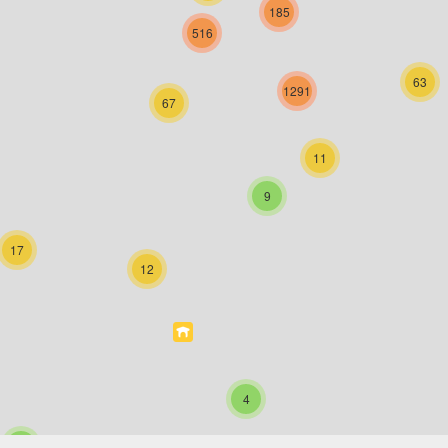
185
516
63
1291
67
11
9
17
12
4
6