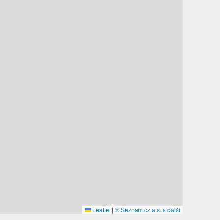
Leaflet
|
© Seznam.cz a.s. a další