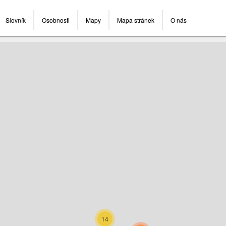
Slovník
Osobnosti
Mapy
Mapa stránek
O nás
14