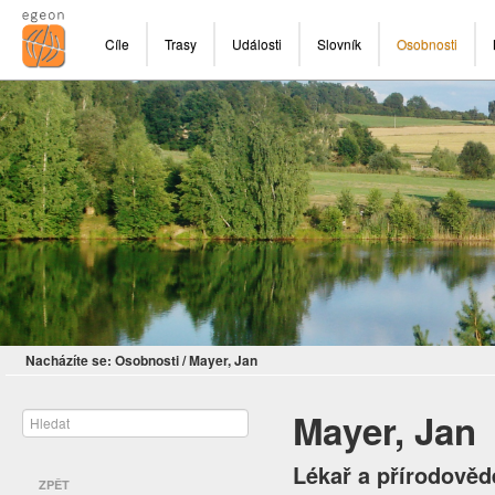
Cíle
Trasy
Události
Slovník
Osobnosti
Nacházíte se:
Osobnosti
/
Mayer, Jan
Mayer, Jan
Lékař a přírodověd
ZPĚT