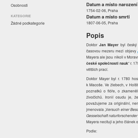
Datum a místo narození
Osobnosti
1754-02-06, Praha
Datum a místo smrti
KATEGORIE
1807-06-05, Praha
Žádné podkategorie
Popis
Doktor
Jan Mayer
byl český
časovou mezeru mezi objevy
Mayera ale jsou nikoli v Morav
české společnosti nauk
“ r. 1
větších prací.
Doktor Mayer byl r. 1780 h
k Macoše. Ve žlebech, v Holš
poznatků o flóře, o zkameněli
živočichů. Ironií osudu je,
považujeme za originální, ne
jmenovala „V
ersuch einer Be
Gesselschaft naturforschender
Mayera necitují a jeho článek 
Podle: