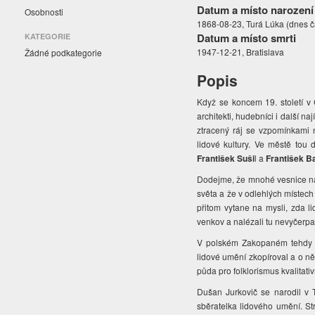
Datum a místo narození
Osobnosti
1868-08-23, Turá Lúka (dnes č
Datum a místo smrti
KATEGORIE
1947-12-21, Bratislava
Žádné podkategorie
Popis
Když se koncem 19. století v
architekti, hudebníci i další na
ztracený ráj se vzpomínkami 
lidové kultury. Ve městě tou 
František Suši
l a
František B
Dodejme, že mnohé vesnice na 
světa a že v odlehlých místech
přitom vytane na mysli, zda l
venkov a nalézali tu nevyčerpa
V polském Zakopaném tehdy v
lidové umění zkopíroval a o n
půda pro folklorismus kvalitat
Dušan Jurkovič se narodil v 
sběratelka lidového umění. S