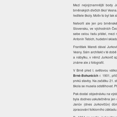
Mezi nejvýznamnější body Ju
brněnských dívčích škol Vesna.
ředitele školy. Motiv to byl tak 
Netvořil ale jen pro brněnské
Slovensku, ve východních Čec
sebe celou řadu přátel, mezi n
Antonín Tebich, hudební skladat
František Mareš dával Jurkovi
Vesny. Sám architekt v té době
a nábytku, v němž Jurkovič sp
známe ale z fotografií.
V Brně před I. světovou válk
Brně-Bohunicích
r. 1901, při
prvků stavby. Na začátku 21. sto
škola se musela odstěhovat. Př
Pak dostal objednávku na výs
byla dodnes uskutečněna jen 
Janův (dnes Jurkovičův) dů
zpracování folklorního základu