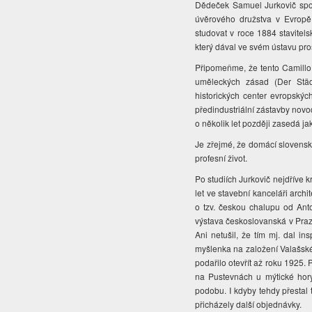
Dědeček Samuel Jurkovič spol
úvěrového družstva v Evropě
studovat v roce 1884 stavitel
který dával ve svém ústavu p
Připomeňme, že tento Camillo 
uměleckých zásad (Der Städ
historických center evropskýc
předindustriální zástavby novod
o několik let později zasedá ja
Je zřejmé, že domácí slovenské 
profesní život.
Po studiích Jurkovič nejdříve k
let ve stavební kanceláři archi
o tzv. českou chalupu od Ant
výstava českoslovanská v Praze
Ani netušil, že tím mj. dal in
myšlenka na založení Valašs
podařilo otevřít až roku 1925. 
na Pustevnách u mýtické hory
podobu. I kdyby tehdy přestal 
přicházely další objednávky.