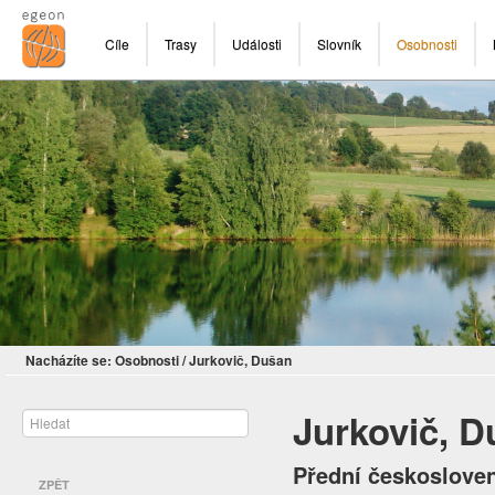
Cíle
Trasy
Události
Slovník
Osobnosti
Nacházíte se:
Osobnosti
/
Jurkovič, Dušan
Jurkovič, 
Přední českosloven
ZPĚT