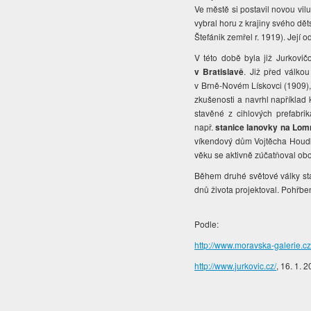
Ve městě si postavil novou vil
vybral horu z krajiny svého dě
Štefánik zemřel r. 1919).
Její o
V této době byla již Jurkovi
v Bratislavě
. Již před válko
v Brně-Novém Lískovci (1909), 
zkušenosti a navrhl například
stavěné z cihlových prefabri
např.
stanice lanovky na Lomn
víkendový dům Vojtěcha Houdk
věku se aktivně zúčatňoval obo
Během druhé světové války st
dnů života projektoval. Pohřbe
Podle:
http://www.moravska-galerie.cz
http://www.jurkovic.cz/
, 16. 1. 