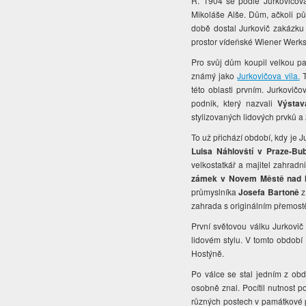
R. 1904 se podle Jurkovičov
Mikoláše Alše. Dům, ačkoli pů
době dostal Jurkovič
zakázku 
prostor vídeňské Wiener Werkst
Pro svůj dům koupil velkou p
známý jako
Jurkovičova vila.
T
této oblasti prvním. Jurkovič
podnik, který nazvali
Výstav
stylizovaných lidových prvků a 
To už přichází období, kdy je J
Luisa Náhlovští v Praze-B
velkostatkář a majitel zahradn
zámek v Novem Městě nad M
průmyslníka
Josefa Bartoně
z
zahrada s originálním přemost
První světovou válku Jurkovič 
lidovém stylu. V tomto obdob
Hostýně.
Po válce se stal jedním z ob
osobně znal. Pocítil nutnost 
různých postech v památkové p